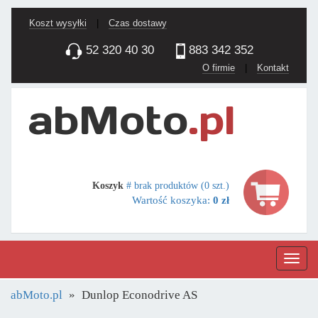
Koszt wysyłki
|
Czas dostawy
52 320 40 30
883 342 352
O firmie
|
Kontakt
Koszyk
# brak produktów (0 szt.)
Wartość koszyka:
0 zł
Nawig
abMoto.pl
Dunlop Econodrive AS