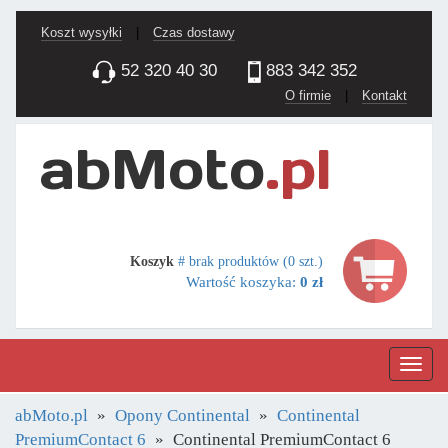
Koszt wysyłki
|
Czas dostawy
52 320 40 30
883 342 352
O firmie
|
Kontakt
Koszyk
# brak produktów (0 szt.)
Wartość koszyka:
0 zł
Nawig
abMoto.pl
Opony Continental
Continental
PremiumContact 6
Continental PremiumContact 6