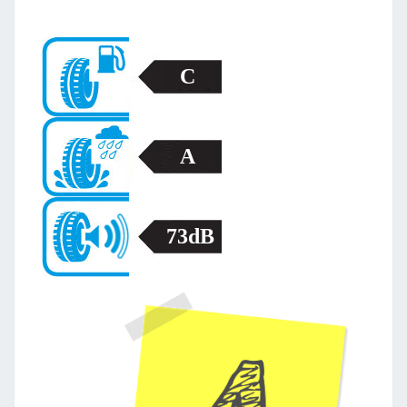
C
A
73dB