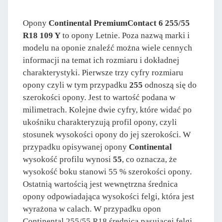
Opony
Continental PremiumContact 6 255/55
R18 109 Y
to opony Letnie. Poza nazwą marki i
modelu na oponie znaleźć można wiele cennych
informacji na temat ich rozmiaru i dokładnej
charakterystyki. Pierwsze trzy cyfry rozmiaru
opony czyli w tym przypadku
255
odnoszą się do
szerokości opony. Jest to wartość podana w
milimetrach. Kolejne dwie cyfry, które widać po
ukośniku charakteryzują profil opony, czyli
stosunek wysokości opony do jej szerokości. W
przypadku opisywanej opony
Continental
wysokość profilu wynosi
55
, co oznacza, że
wysokość boku stanowi 55 % szerokości opony.
Ostatnią wartością jest wewnętrzna średnica
opony odpowiadająca wysokości felgi, która jest
wyrażona w calach. W przypadku opon
Continental 255/55 R18 średnica pasujacej felgi