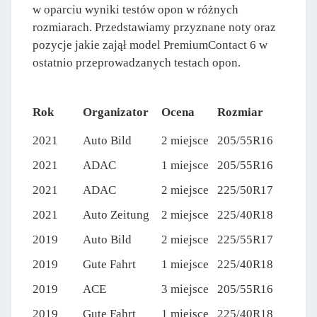
w oparciu wyniki testów opon w różnych
rozmiarach. Przedstawiamy przyznane noty oraz
pozycje jakie zajął model PremiumContact 6 w
ostatnio przeprowadzanych testach opon.
Rok
Organizator
Ocena
Rozmiar
2021
Auto Bild
2 miejsce
205/55R16
2021
ADAC
1 miejsce
205/55R16
2021
ADAC
2 miejsce
225/50R17
2021
Auto Zeitung
2 miejsce
225/40R18
2019
Auto Bild
2 miejsce
225/55R17
2019
Gute Fahrt
1 miejsce
225/40R18
2019
ACE
3 miejsce
205/55R16
2019
Gute Fahrt
1 miejsce
225/40R18