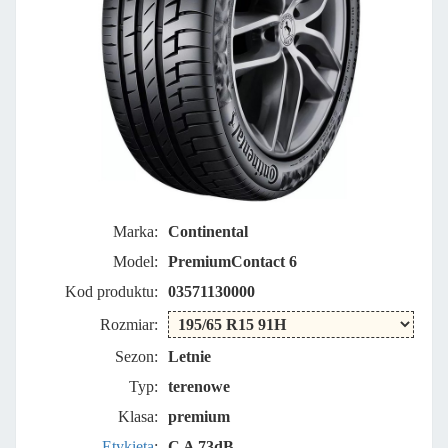
Marka:
Continental
Model:
PremiumContact 6
Kod produktu:
03571130000
Rozmiar:
Sezon:
Letnie
Typ:
terenowe
Klasa:
premium
Etykieta
:
C A 73dB