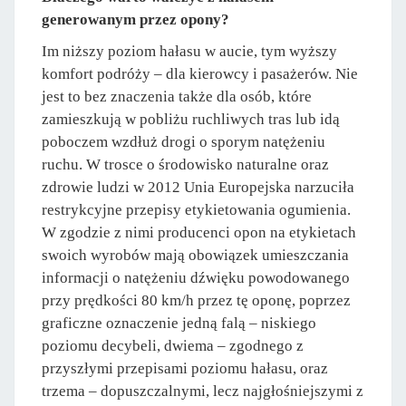
generowanym przez opony?
Im niższy poziom hałasu w aucie, tym wyższy
komfort podróży – dla kierowcy i pasażerów. Nie
jest to bez znaczenia także dla osób, które
zamieszkują w pobliżu ruchliwych tras lub idą
poboczem wzdłuż drogi o sporym natężeniu
ruchu. W trosce o środowisko naturalne oraz
zdrowie ludzi w 2012 Unia Europejska narzuciła
restrykcyjne przepisy etykietowania ogumienia.
W zgodzie z nimi producenci opon na etykietach
swoich wyrobów mają obowiązek umieszczania
informacji o natężeniu dźwięku powodowanego
przy prędkości 80 km/h przez tę oponę, poprzez
graficzne oznaczenie jedną falą – niskiego
poziomu decybeli, dwiema – zgodnego z
przyszłymi przepisami poziomu hałasu, oraz
trzema – dopuszczalnymi, lecz najgłośniejszymi z