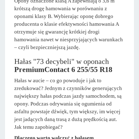
Opony oznaczone klasą A zapewniają o 3,6 m
krótszą drogę hamowania w porównaniu z
oponami klasy B. Wybierając oponę dobrego
producenta o klasie efektywności hamowania A
otrzymuje się gwarancję krótkiej drogi
hamowania nawet w niesprzyjających warunkach
– czyli bezpieczniejszą jazdę.
Hałas "73 decybeli" w oponach
PremiumContact 6 255/55 R18
Hałas w aucie – co go powoduje i jak to
zredukować? Jednym z czynników generujących
największy hałas podczas jazdy samochodem, są
opony. Podczas odrywania się ogumienia od
asfaltu powstaje dźwięk, tym większy, im więcej
jest jadących daną trasą z dużą prędkością aut.
Jak temu zapobiegać?
Dlaczego warto walczyć z hałasem