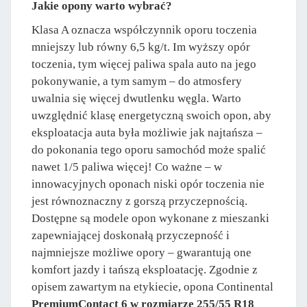
Jakie opony warto wybrać?
Klasa A oznacza współczynnik oporu toczenia
mniejszy lub równy 6,5 kg/t. Im wyższy opór
toczenia, tym więcej paliwa spala auto na jego
pokonywanie, a tym samym – do atmosfery
uwalnia się więcej dwutlenku węgla. Warto
uwzględnić klasę energetyczną swoich opon, aby
eksploatacja auta była możliwie jak najtańsza –
do pokonania tego oporu samochód może spalić
nawet 1/5 paliwa więcej! Co ważne – w
innowacyjnych oponach niski opór toczenia nie
jest równoznaczny z gorszą przyczepnością.
Dostępne są modele opon wykonane z mieszanki
zapewniającej doskonałą przyczepność i
najmniejsze możliwe opory – gwarantują one
komfort jazdy i tańszą eksploatację. Zgodnie z
opisem zawartym na etykiecie, opona Continental
PremiumContact 6 w rozmiarze 255/55 R18