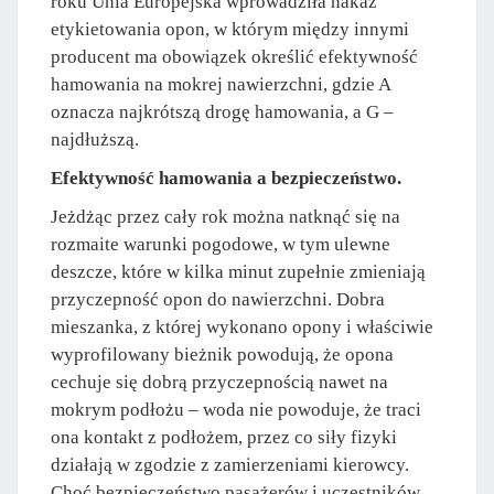
roku Unia Europejska wprowadziła nakaz
etykietowania opon, w którym między innymi
producent ma obowiązek określić efektywność
hamowania na mokrej nawierzchni, gdzie A
oznacza najkrótszą drogę hamowania, a G –
najdłuższą.
Efektywność hamowania a bezpieczeństwo.
Jeżdżąc przez cały rok można natknąć się na
rozmaite warunki pogodowe, w tym ulewne
deszcze, które w kilka minut zupełnie zmieniają
przyczepność opon do nawierzchni. Dobra
mieszanka, z której wykonano opony i właściwie
wyprofilowany bieżnik powodują, że opona
cechuje się dobrą przyczepnością nawet na
mokrym podłożu – woda nie powoduje, że traci
ona kontakt z podłożem, przez co siły fizyki
działają w zgodzie z zamierzeniami kierowcy.
Choć bezpieczeństwo pasażerów i uczestników