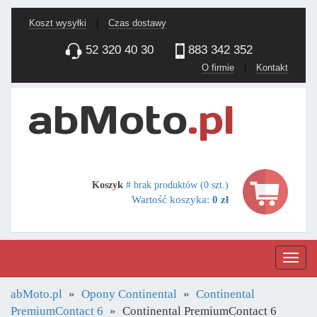
Koszt wysyłki
|
Czas dostawy
52 320 40 30
883 342 352
O firmie
|
Kontakt
Koszyk
# brak produktów (0 szt.)
Wartość koszyka:
0 zł
Nawig
abMoto.pl
Opony Continental
Continental
PremiumContact 6
Continental PremiumContact 6