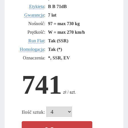
Etykieta
:
B B 71dB
Gwarancja
:
7 lat
Nośność:
97 = max 730 kg
Prędkość:
W = max 270 km/h
Run Flat
:
Tak (SSR)
Homologacja
:
Tak (*)
Oznaczenia:
*, SSR, EV
741
zł / szt.
Ilość sztuk: