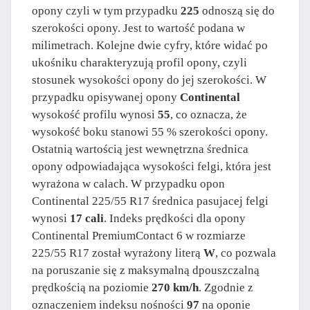
opony czyli w tym przypadku
225
odnoszą się do
szerokości opony. Jest to wartość podana w
milimetrach. Kolejne dwie cyfry, które widać po
ukośniku charakteryzują profil opony, czyli
stosunek wysokości opony do jej szerokości. W
przypadku opisywanej opony
Continental
wysokość profilu wynosi
55
, co oznacza, że
wysokość boku stanowi 55 % szerokości opony.
Ostatnią wartością jest wewnętrzna średnica
opony odpowiadająca wysokości felgi, która jest
wyrażona w calach. W przypadku opon
Continental 225/55 R17 średnica pasujacej felgi
wynosi
17 cali
. Indeks prędkości dla opony
Continental PremiumContact 6 w rozmiarze
225/55 R17 został wyrażony literą
W
, co pozwala
na poruszanie się z maksymalną dpouszczalną
prędkością na poziomie
270 km/h
. Zgodnie z
oznaczeniem indeksu nośności
97
na oponie