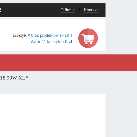
2
O firmie
|
Kontakt
Koszyk
# brak produktów (0 szt.)
Wartość koszyka:
0 zł
R18 99W XL *