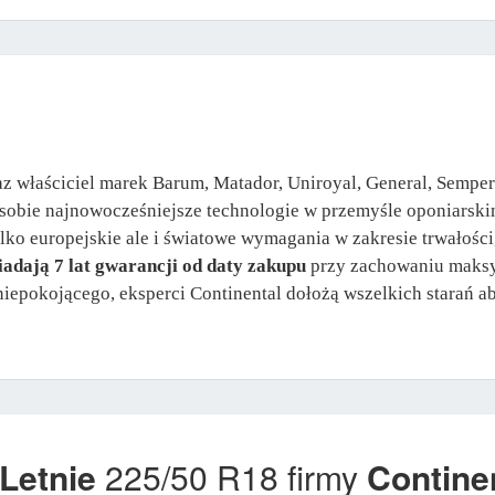
az właściciel marek Barum, Matador, Uniroyal, General, Semper
sobie najnowocześniejsze technologie w przemyśle oponiarski
ylko europejskie ale i światowe wymagania w zakresie trwałośc
adają 7 lat gwarancji od daty zakupu
przy zachowaniu maksy
oś niepokojącego, eksperci Continental dołożą wszelkich starań 
Letnie
225/50 R18 firmy
Contine