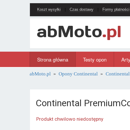
Koszt wysyłki
|
Czas dostawy
|
Formy płatności
Strona główna
Testy opon
Art
abMoto.pl
Opony Continental
Continenta
Continental PremiumC
Produkt chwilowo niedostępny