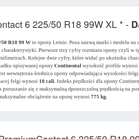
ntact 6 225/50 R18 99W XL * -
D
5/50 R18 99 W
to opony Letnie. Poza nazwą marki i modelu na
j charakterystyki. Pierwsze trzy cyfry rozmiaru opony czyli w
milimetrach. Kolejne dwie cyfry, które widać po ukośniku chara
ypadku opisywanej opony
Continental
wysokość profilu wynosi
jest wewnętrzna średnica opony odpowiadająca wysokości felgi
acej felgi wynosi
18 cali
. Indeks prędkości dla opony Contine
na poruszanie się z maksymalną dpouszczalną prędkością na p
 maksymalne obciążenie na oponę wynosi
775 kg
.
 PremiumContact 6 225/50 R18 9