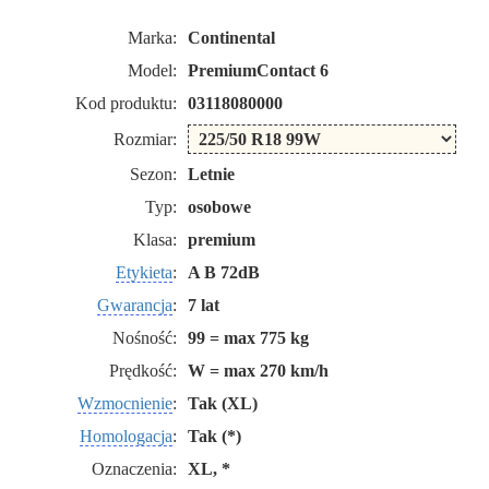
Marka:
Continental
Model:
PremiumContact 6
Kod produktu:
03118080000
Rozmiar:
Sezon:
Letnie
Typ:
osobowe
Klasa:
premium
Etykieta
:
A B 72dB
Gwarancja
:
7 lat
Nośność:
99 = max 775 kg
Prędkość:
W = max 270 km/h
Wzmocnienie
:
Tak (XL)
Homologacja
:
Tak (*)
Oznaczenia:
XL, *