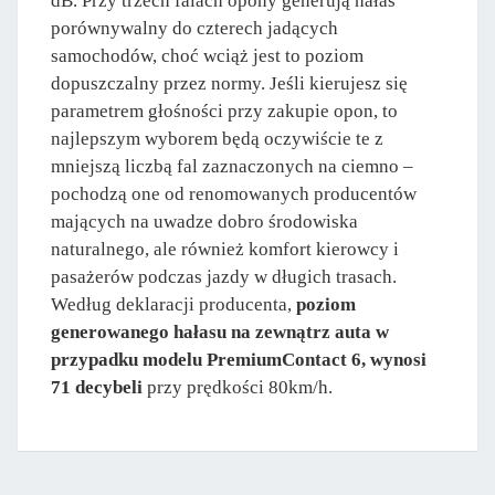
dB. Przy trzech falach opony generują hałas
porównywalny do czterech jadących
samochodów, choć wciąż jest to poziom
dopuszczalny przez normy. Jeśli kierujesz się
parametrem głośności przy zakupie opon, to
najlepszym wyborem będą oczywiście te z
mniejszą liczbą fal zaznaczonych na ciemno –
pochodzą one od renomowanych producentów
mających na uwadze dobro środowiska
naturalnego, ale również komfort kierowcy i
pasażerów podczas jazdy w długich trasach.
Według deklaracji producenta,
poziom
generowanego hałasu na zewnątrz auta w
przypadku modelu PremiumContact 6, wynosi
71 decybeli
przy prędkości 80km/h.