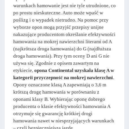
warunkach hamowanie jest nie tyle utrudnione, co
po prostu nieskuteczne. Auto może wpaść w
poślizg i o wypadek nietrudno. Na pomoc przy
wyborze opon mogą przyjść przepisy unijne
nakazujące producentom określanie efektywności
hamowania na mokrej nawierzchni literami od A
(najkrótsza droga hamowania) do G (najdłuższa
droga hamowania). Przy tym oceny D ani G nie
używa się. Zgodnie z opisem zawartym na
etykiecie,
opona Continental uzyskała klasę A w
kategorii przyczepność na mokrej nawierzchni
.
Opony oznaczone klasą A zapewniają o 3,6 m
krótszą drogę hamowania w porównaniu z
oponami klasy B. Wybierając oponę dobrego
producenta o klasie efektywności hamowania A
otrzymuje się gwarancję krótkiej drogi
hamowania nawet w niesprzyjających warunkach
– czyli bezpieczniejszą jazdę.