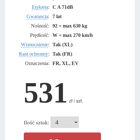
Etykieta
:
C A 71dB
Gwarancja
:
7 lat
Nośność:
92 = max 630 kg
Prędkość:
W = max 270 km/h
Wzmocnienie
:
Tak (XL)
Rant ochronny
:
Tak (FR)
Oznaczenia:
FR, XL, EV
531
zł / szt.
Ilość sztuk: