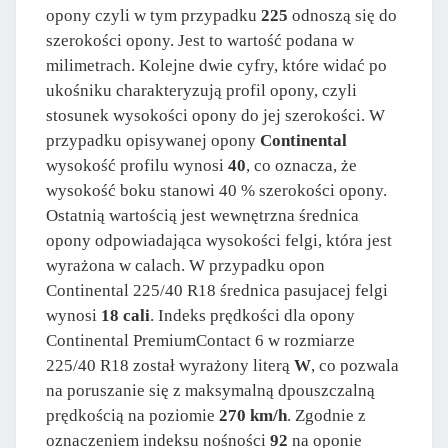
opony czyli w tym przypadku
225
odnoszą się do
szerokości opony. Jest to wartość podana w
milimetrach. Kolejne dwie cyfry, które widać po
ukośniku charakteryzują profil opony, czyli
stosunek wysokości opony do jej szerokości. W
przypadku opisywanej opony
Continental
wysokość profilu wynosi
40
, co oznacza, że
wysokość boku stanowi 40 % szerokości opony.
Ostatnią wartością jest wewnętrzna średnica
opony odpowiadająca wysokości felgi, która jest
wyrażona w calach. W przypadku opon
Continental 225/40 R18 średnica pasujacej felgi
wynosi
18 cali
. Indeks prędkości dla opony
Continental PremiumContact 6 w rozmiarze
225/40 R18 został wyrażony literą
W
, co pozwala
na poruszanie się z maksymalną dpouszczalną
prędkością na poziomie
270 km/h
. Zgodnie z
oznaczeniem indeksu nośności
92
na oponie