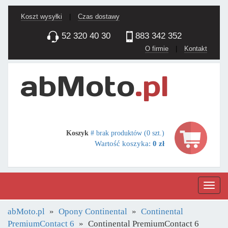
Koszt wysyłki
|
Czas dostawy
52 320 40 30
883 342 352
O firmie
|
Kontakt
Koszyk
# brak produktów (0 szt.)
Wartość koszyka:
0 zł
Nawig
abMoto.pl
Opony Continental
Continental
PremiumContact 6
Continental PremiumContact 6