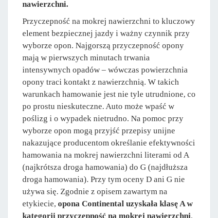
nawierzchni.
Przyczepność na mokrej nawierzchni to kluczowy
element bezpiecznej jazdy i ważny czynnik przy
wyborze opon. Najgorszą przyczepność opony
mają w pierwszych minutach trwania
intensywnych opadów – wówczas powierzchnia
opony traci kontakt z nawierzchnią. W takich
warunkach hamowanie jest nie tyle utrudnione, co
po prostu nieskuteczne. Auto może wpaść w
poślizg i o wypadek nietrudno. Na pomoc przy
wyborze opon mogą przyjść przepisy unijne
nakazujące producentom określanie efektywności
hamowania na mokrej nawierzchni literami od A
(najkrótsza droga hamowania) do G (najdłuższa
droga hamowania). Przy tym oceny D ani G nie
używa się. Zgodnie z opisem zawartym na
etykiecie,
opona Continental uzyskała klasę A w
kategorii przyczepność na mokrej nawierzchni
.