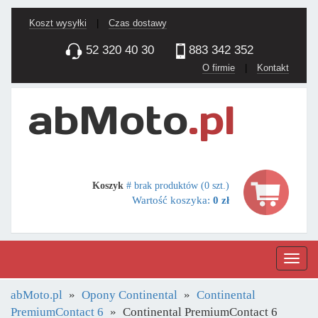
Koszt wysyłki
|
Czas dostawy
52 320 40 30
883 342 352
O firmie
|
Kontakt
Koszyk
# brak produktów (0 szt.)
Wartość koszyka:
0 zł
Nawig
abMoto.pl
Opony Continental
Continental
PremiumContact 6
Continental PremiumContact 6