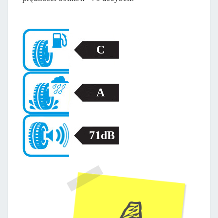
C
A
71dB