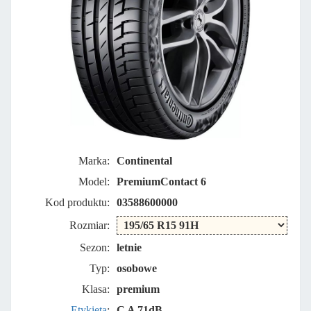
Marka:
Continental
Model:
PremiumContact 6
Kod produktu:
03588600000
Rozmiar:
Sezon:
letnie
Typ:
osobowe
Klasa:
premium
Etykieta
:
C A 71dB