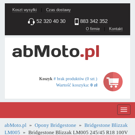
Koszt wysyłki
|
Czas dostawy
52 320 40 30
883 342 352
O firmie
|
Kontakt
Koszyk
# brak produktów (0 szt.)
Wartość koszyka:
0 zł
Nawig
abMoto.pl
Opony Bridgestone
Bridgestone Blizzak
LM005
Bridgestone Blizzak LM005 245/45 R18 100V