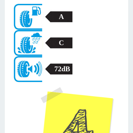
A
C
72dB