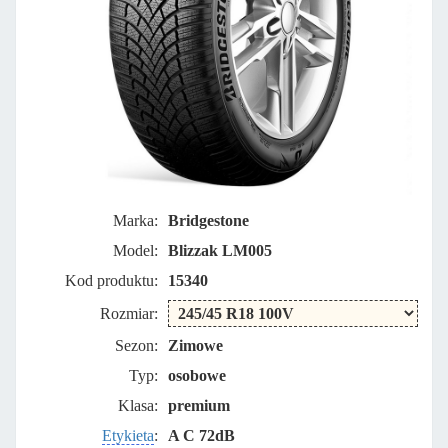
Marka:
Bridgestone
Model:
Blizzak LM005
Kod produktu:
15340
Rozmiar:
Sezon:
Zimowe
Typ:
osobowe
Klasa:
premium
Etykieta
:
A C 72dB