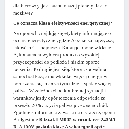
dla kierowcy, jak i stanu naszej planety. Jak to
możliwe?
Co oznacza klasa efektywności energetycznej?
Na oponach znajdują się etykiety informujące o
ocenie energetycznej, gdzie A oznacza najwyższą
jakość, a G – najniższą. Kupując oponę w klasie
A, konsument wybiera produkt o wysokiej
przyczepności do podłoża i niskim oporze
toczenia. To drugie jest siłą, która „spowalnia”
samochód każąc mu wkładać więcej energii w
poruszanie się, a co za tym idzie – spalać więcej
paliwa. W zależności od konkretnej sytuacji i
warunków jazdy opór toczenia odpowiada za
przeszło 20% zużycia paliwa przez samochód.
Zgodnie z informacją zawartą na etykiecie, opona
Bridgestone
Blizzak LM005 w rozmiarze 245/45
R18 100V posiada klasę A w kategorii opór