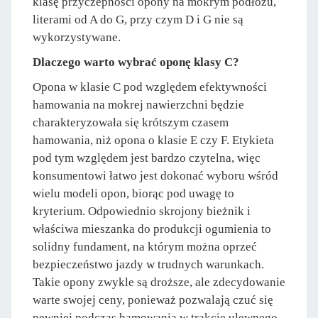
klasę przyczepności opony na mokrym podłożu,
literami od A do G, przy czym D i G nie są
wykorzystywane.
Dlaczego warto wybrać oponę klasy C?
Opona w klasie C pod względem efektywności
hamowania na mokrej nawierzchni będzie
charakteryzowała się krótszym czasem
hamowania, niż opona o klasie E czy F. Etykieta
pod tym względem jest bardzo czytelna, więc
konsumentowi łatwo jest dokonać wyboru wśród
wielu modeli opon, biorąc pod uwagę to
kryterium. Odpowiednio skrojony bieżnik i
właściwa mieszanka do produkcji ogumienia to
solidny fundament, na którym można oprzeć
bezpieczeństwo jazdy w trudnych warunkach.
Takie opony zwykle są droższe, ale zdecydowanie
warte swojej ceny, ponieważ pozwalają czuć się
pewniej podczas hamowania w trakcie ulewnego