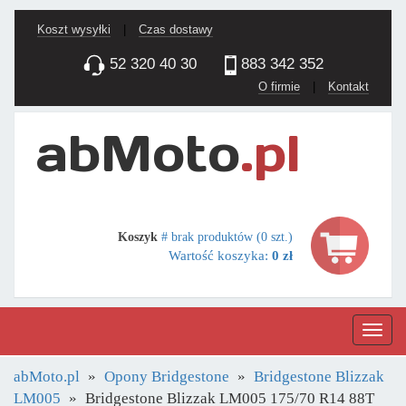
Koszt wysyłki
|
Czas dostawy
52 320 40 30
883 342 352
O firmie
|
Kontakt
Koszyk
# brak produktów (0 szt.)
Wartość koszyka:
0 zł
Nawig
abMoto.pl
Opony Bridgestone
Bridgestone Blizzak
LM005
Bridgestone Blizzak LM005 175/70 R14 88T