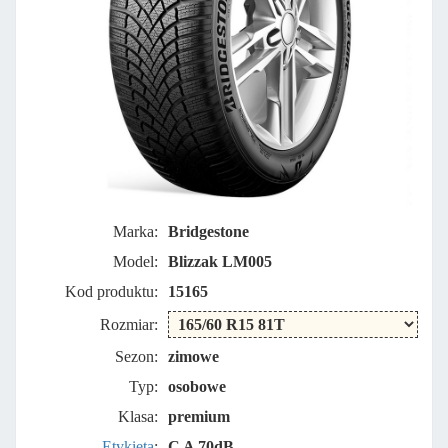
Marka:
Bridgestone
Model:
Blizzak LM005
Kod produktu:
15165
Rozmiar:
Sezon:
zimowe
Typ:
osobowe
Klasa:
premium
Etykieta
:
C A 70dB