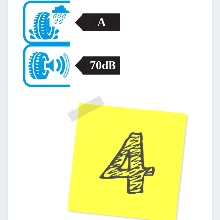
A
70dB