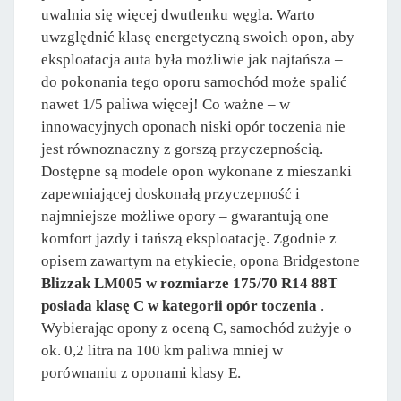
uwalnia się więcej dwutlenku węgla. Warto
uwzględnić klasę energetyczną swoich opon, aby
eksploatacja auta była możliwie jak najtańsza –
do pokonania tego oporu samochód może spalić
nawet 1/5 paliwa więcej! Co ważne – w
innowacyjnych oponach niski opór toczenia nie
jest równoznaczny z gorszą przyczepnością.
Dostępne są modele opon wykonane z mieszanki
zapewniającej doskonałą przyczepność i
najmniejsze możliwe opory – gwarantują one
komfort jazdy i tańszą eksploatację. Zgodnie z
opisem zawartym na etykiecie, opona Bridgestone
Blizzak LM005 w rozmiarze 175/70 R14 88T
posiada klasę C w kategorii opór toczenia
.
Wybierając opony z oceną C, samochód zużyje o
ok. 0,2 litra na 100 km paliwa mniej w
porównaniu z oponami klasy E.