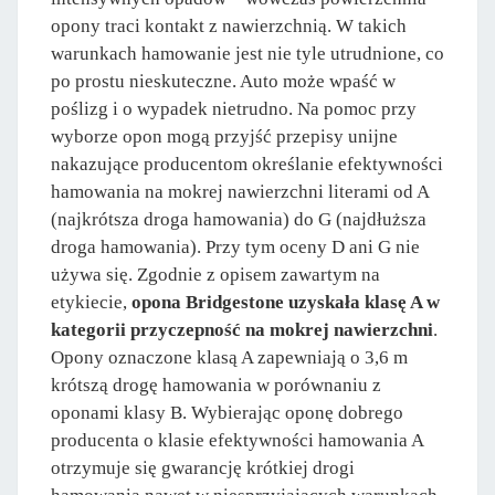
opony traci kontakt z nawierzchnią. W takich
warunkach hamowanie jest nie tyle utrudnione, co
po prostu nieskuteczne. Auto może wpaść w
poślizg i o wypadek nietrudno. Na pomoc przy
wyborze opon mogą przyjść przepisy unijne
nakazujące producentom określanie efektywności
hamowania na mokrej nawierzchni literami od A
(najkrótsza droga hamowania) do G (najdłuższa
droga hamowania). Przy tym oceny D ani G nie
używa się. Zgodnie z opisem zawartym na
etykiecie,
opona Bridgestone uzyskała klasę A w
kategorii przyczepność na mokrej nawierzchni
.
Opony oznaczone klasą A zapewniają o 3,6 m
krótszą drogę hamowania w porównaniu z
oponami klasy B. Wybierając oponę dobrego
producenta o klasie efektywności hamowania A
otrzymuje się gwarancję krótkiej drogi