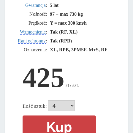
Gwarancja
:
5 lat
Nośność:
97 = max 730 kg
Prędkość:
Y = max 300 km/h
Wzmocnienie
:
Tak (RF, XL)
Rant ochronny
:
Tak (RPB)
Oznaczenia:
XL, RPB, 3PMSF, M+S, RF
425
zł / szt.
Ilość sztuk: