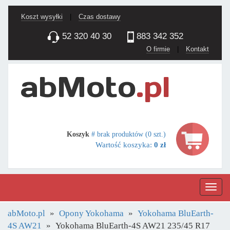
Koszt wysyłki
|
Czas dostawy
52 320 40 30
883 342 352
O firmie
|
Kontakt
Koszyk
# brak produktów (0 szt.)
Wartość koszyka:
0 zł
Nawig
abMoto.pl
Opony Yokohama
Yokohama BluEarth-
4S AW21
Yokohama BluEarth-4S AW21 235/45 R17