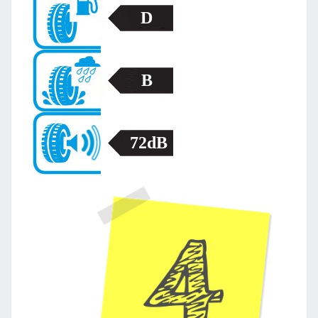
D
B
72dB