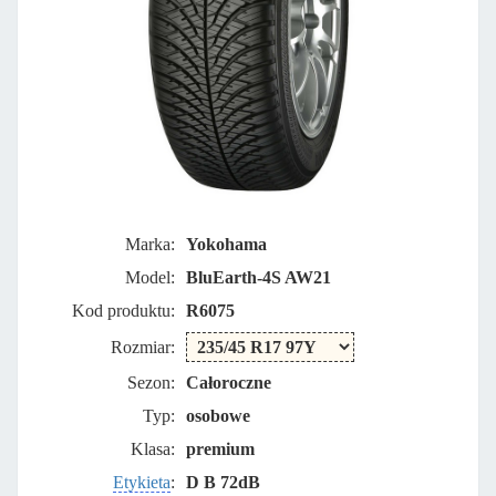
Marka:
Yokohama
Model:
BluEarth-4S AW21
Kod produktu:
R6075
Rozmiar:
Sezon:
Całoroczne
Typ:
osobowe
Klasa:
premium
Etykieta
:
D B 72dB