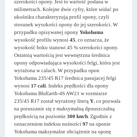
szerokości opony. Jest to wartość podana w
milimetrach. Kolejne dwie cyfry, które widać po
ukośniku charakteryzują profil opony, czyli
stosunek wysokości opony do jej szerokości. W
przypadku opisywanej opony
Yokohama
wysokość profilu wynosi
45
, co oznacza, że
wysokość boku stanowi 45 % szerokości opony.
Ostatnią wartością jest wewnętrzna średnica
opony odpowiadająca wysokości felgi, która jest
wyrażona w calach. W przypadku opon
Yokohama 235/45 R17 średnica pasujacej felgi
wynosi
17 cali
. Indeks prędkości dla opony
Yokohama BluEarth-4S AW21 w rozmiarze
235/45 R17 został wyrażony literą
Y
, co pozwala
na poruszanie się z maksymalną dpouszczalną
prędkością na poziomie
300 km/h
. Zgodnie z
oznaczeniem indeksu nośności
97
na oponie
Yokohama maksymalne obciążenie na oponę