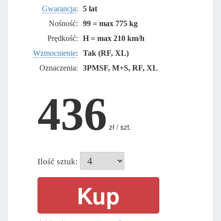
Gwarancja
:
5 lat
Nośność:
99 = max 775 kg
Prędkość:
H = max 210 km/h
Wzmocnienie
:
Tak (RF, XL)
Oznaczenia:
3PMSF, M+S, RF, XL
436
zł / szt.
Ilość sztuk: