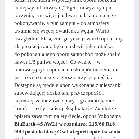
mniejszy lub równy 6,5 kg/t. Im wyższy opór
toczenia, tym więcej paliwa spala auto na jego
pokonywanie, a tym samym – do atmosfery
uwalnia się więcej dwutlenku węgla. Warto
uwzględnić klasę energetyczną swoich opon, aby
eksploatacja auta była możliwie jak najtańsza –
do pokonania tego oporu samochód może spalić
nawet 1/5 paliwa więcej! Co ważne – w
innowacyjnych oponach niski opór toczenia nie
jest równoznaczny z gorszą przyczepnością.
Dostępne są modele opon wykonane z mieszanki
zapewniającej doskonałą przyczepność i
najmniejsze możliwe opory – gwarantują one
komfort jazdy i tańszą eksploatację. Zgodnie z
opisem zawartym na etykiecie, opona Yokohama
BluEarth-4S AW21 w rozmiarze 215/60 R16
99H posiada klasę C w kategorii opór toczenia
.