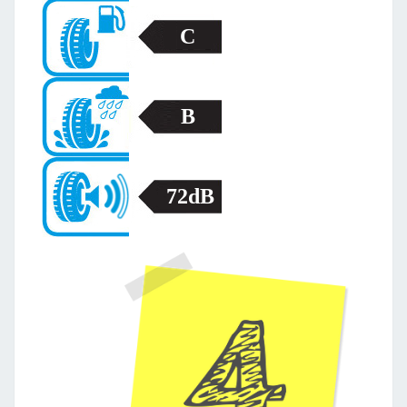
C
B
72dB