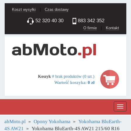
Koszt wysyłki
|
Czas dostawy
52 320 40 30
883 342 352
O firmie
|
Kontakt
Koszyk
# brak produktów (0 szt.)
Wartość koszyka:
0 zł
Nawig
abMoto.pl
Opony Yokohama
Yokohama BluEarth-
4S AW21
Yokohama BluEarth-4S AW21 215/60 R16