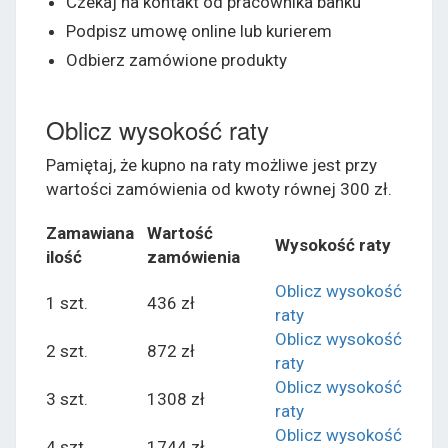
Czekaj na kontakt od pracownika banku
Podpisz umowę online lub kurierem
Odbierz zamówione produkty
Oblicz wysokość raty
Pamiętaj, że kupno na raty możliwe jest przy
wartości zamówienia od kwoty równej 300 zł.
Zamawiana
Wartość
Wysokość raty
ilość
zamówienia
Oblicz wysokość
1 szt.
436 zł
raty
Oblicz wysokość
2 szt.
872 zł
raty
Oblicz wysokość
3 szt.
1308 zł
raty
Oblicz wysokość
4 szt.
1744 zł