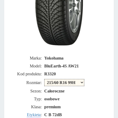
Marka:
Yokohama
Model:
BluEarth-4S AW21
Kod produktu:
R3320
Rozmiar:
Sezon:
Całoroczne
Typ:
osobowe
Klasa:
premium
Etykieta
:
C B 72dB