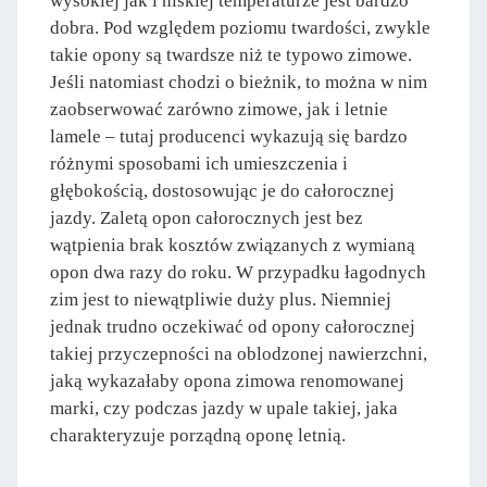
wysokiej jak i niskiej temperaturze jest bardzo
dobra. Pod względem poziomu twardości, zwykle
takie opony są twardsze niż te typowo zimowe.
Jeśli natomiast chodzi o bieżnik, to można w nim
zaobserwować zarówno zimowe, jak i letnie
lamele – tutaj producenci wykazują się bardzo
różnymi sposobami ich umieszczenia i
głębokością, dostosowując je do całorocznej
jazdy. Zaletą opon całorocznych jest bez
wątpienia brak kosztów związanych z wymianą
opon dwa razy do roku. W przypadku łagodnych
zim jest to niewątpliwie duży plus. Niemniej
jednak trudno oczekiwać od opony całorocznej
takiej przyczepności na oblodzonej nawierzchni,
jaką wykazałaby opona zimowa renomowanej
marki, czy podczas jazdy w upale takiej, jaka
charakteryzuje porządną oponę letnią.