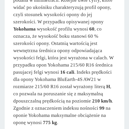
podana w milimetrach. Kolejne dwie cyfry, które
widać po ukośniku charakteryzują profil opony,
czyli stosunek wysokości opony do jej
szerokości. W przypadku opisywanej opony
Yokohama
wysokość profilu wynosi
60
, co
oznacza, że wysokość boku stanowi 60 %
szerokości opony. Ostatnią wartością jest
wewnętrzna średnica opony odpowiadająca
wysokości felgi, która jest wyrażona w calach. W
przypadku opon Yokohama 215/60 R16 średnica
pasujacej felgi wynosi
16 cali
. Indeks prędkości
dla opony Yokohama BluEarth-4S AW21 w
rozmiarze 215/60 R16 został wyrażony literą
H
,
co pozwala na poruszanie się z maksymalną
dpouszczalną prędkością na poziomie
210 km/h
.
Zgodnie z oznaczeniem indeksu nośności
99
na
oponie Yokohama maksymalne obciążenie na
oponę wynosi
775 kg
.