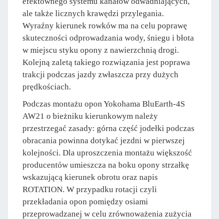
efektownego systemu kanałów odwadniających,
ale także licznych krawędzi przylegania.
Wyraźny kierunek rowków ma na celu poprawę
skuteczności odprowadzania wody, śniegu i błota
w miejscu styku opony z nawierzchnią drogi.
Kolejną zaletą takiego rozwiązania jest poprawa
trakcji podczas jazdy zwłaszcza przy dużych
prędkościach.
Podczas montażu opon Yokohama BluEarth-4S
AW21 o bieżniku kierunkowym należy
przestrzegać zasady: górna część jodełki podczas
obracania powinna dotykać jezdni w pierwszej
kolejności. Dla uproszczenia montażu większość
producentów umieszcza na boku opony strzałkę
wskazującą kierunek obrotu oraz napis
ROTATION. W przypadku rotacji czyli
przekładania opon pomiędzy osiami
przeprowadzanej w celu zrównoważenia zużycia