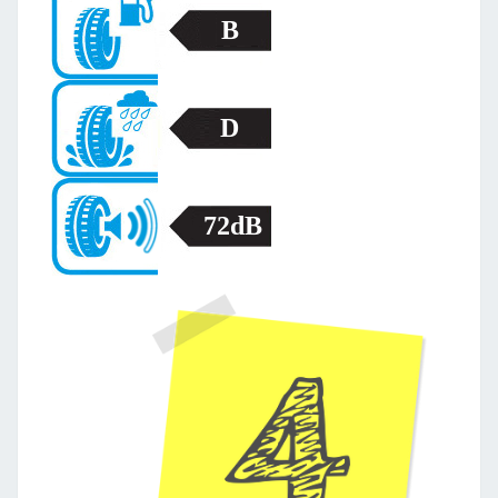
B
D
72dB