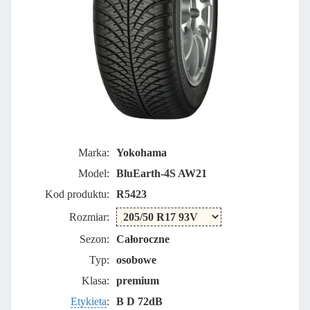
Marka:
Yokohama
Model:
BluEarth-4S AW21
Kod produktu:
R5423
Rozmiar:
Sezon:
Całoroczne
Typ:
osobowe
Klasa:
premium
Etykieta
:
B D 72dB