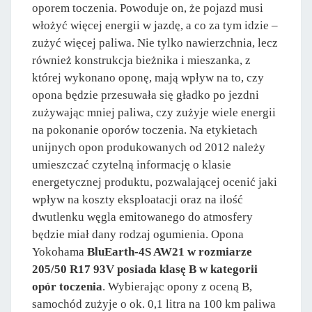
oporem toczenia. Powoduje on, że pojazd musi
włożyć więcej energii w jazdę, a co za tym idzie –
zużyć więcej paliwa. Nie tylko nawierzchnia, lecz
również konstrukcja bieżnika i mieszanka, z
której wykonano oponę, mają wpływ na to, czy
opona będzie przesuwała się gładko po jezdni
zużywając mniej paliwa, czy zużyje wiele energii
na pokonanie oporów toczenia. Na etykietach
unijnych opon produkowanych od 2012 należy
umieszczać czytelną informację o klasie
energetycznej produktu, pozwalającej ocenić jaki
wpływ na koszty eksploatacji oraz na ilość
dwutlenku węgla emitowanego do atmosfery
będzie miał dany rodzaj ogumienia. Opona
Yokohama
BluEarth-4S AW21 w rozmiarze
205/50 R17 93V posiada klasę B w kategorii
opór toczenia
. Wybierając opony z oceną B,
samochód zużyje o ok. 0,1 litra na 100 km paliwa