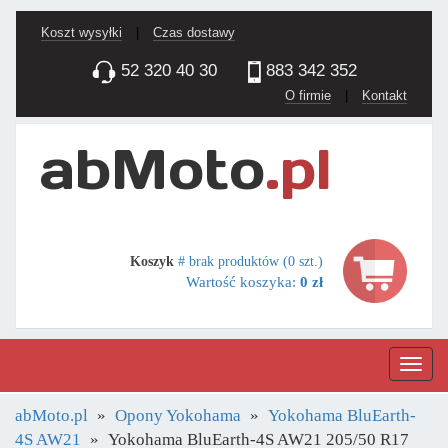
Koszt wysyłki
|
Czas dostawy
52 320 40 30
883 342 352
O firmie
|
Kontakt
Koszyk
# brak produktów (0 szt.)
Wartość koszyka:
0 zł
Nawig
abMoto.pl
Opony Yokohama
Yokohama BluEarth-
4S AW21
Yokohama BluEarth-4S AW21 205/50 R17