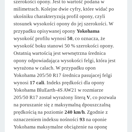
szerokości opony. Jest to wartość podana w
milimetrach. Kolejne dwie cyfry, które widać po
ukośniku charakteryzują profil opony, czyli
stosunek wysokości opony do jej szerokości. W
przypadku opisywanej opony
Yokohama
wysokość profilu wynosi
50
, co oznacza, że
wysokość boku stanowi 50 % szerokości opony.
Ostatnią wartością jest wewnętrzna średnica
opony odpowiadająca wysokości felgi, która jest
wyrażona w calach. W przypadku opon
Yokohama 205/50 R17 średnica pasujacej felgi
wynosi
17 cali
. Indeks prędkości dla opony
Yokohama BluEarth-4S AW21 w rozmiarze
205/50 R17 został wyrażony literą
V
, co pozwala
na poruszanie się z maksymalną dpouszczalną
prędkością na poziomie
240 km/h
. Zgodnie z
oznaczeniem indeksu nośności
93
na oponie
Yokohama maksymalne obciążenie na oponę