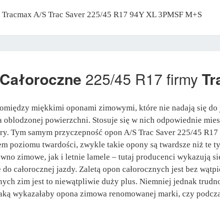
ony Tracmax A/S Trac Saver 225/45 R17 94Y XL 3PMSF M+S
 Całoroczne
225/45 R17 firmy
Tr
między miękkimi oponami zimowymi, które nie nadają się do j
na oblodzonej powierzchni. Stosuje się w nich odpowiednie mie
ury. Tym samym przyczepność opon A/S Trac Saver 225/45 R17 z
em poziomu twardości, zwykle takie opony są twardsze niż te t
no zimowe, jak i letnie lamele – tutaj producenci wykazują s
e do całorocznej jazdy. Zaletą opon całorocznych jest bez wąt
ch zim jest to niewątpliwie duży plus. Niemniej jednak trudn
jaką wykazałaby opona zimowa renomowanej marki, czy podczas 