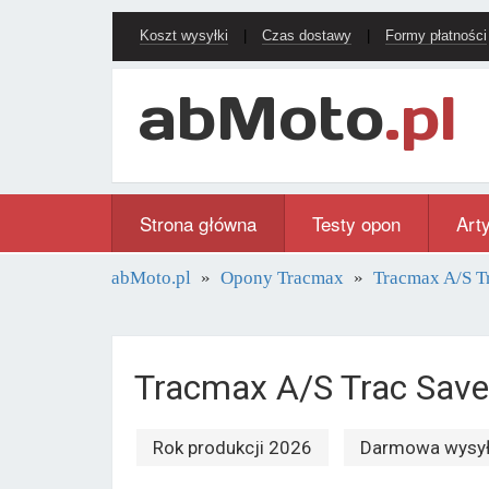
Koszt wysyłki
|
Czas dostawy
|
Formy płatności
Strona główna
Testy opon
Art
abMoto.pl
Opony Tracmax
Tracmax A/S T
Tracmax A/S Trac Sav
Rok produkcji 2026
Darmowa wysy