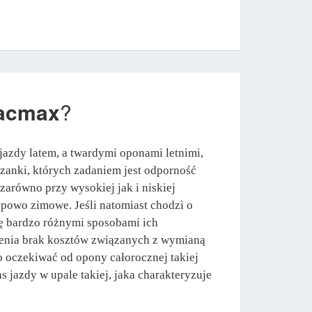
acmax
?
azdy latem, a twardymi oponami letnimi,
szanki, których zadaniem jest odporność
arówno przy wysokiej jak i niskiej
ypowo zimowe. Jeśli natomiast chodzi o
ię bardzo różnymi sposobami ich
pienia brak kosztów związanych z wymianą
o oczekiwać od opony całorocznej takiej
jazdy w upale takiej, jaka charakteryzuje