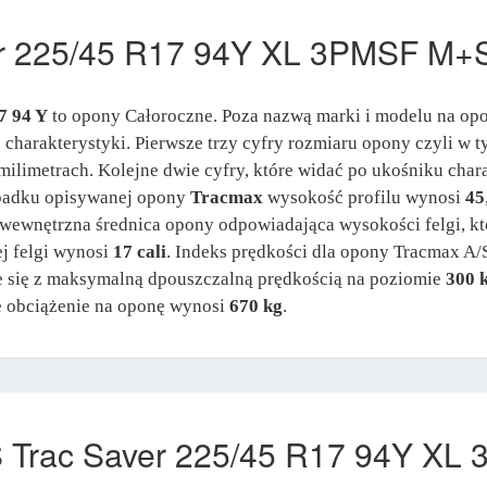
er 225/45 R17 94Y XL 3PMSF M+
7 94 Y
to opony Całoroczne. Poza nazwą marki i modelu na op
j charakterystyki. Pierwsze trzy cyfry rozmiaru opony czyli w
milimetrach. Kolejne dwie cyfry, które widać po ukośniku chara
ypadku opisywanej opony
Tracmax
wysokość profilu wynosi
45
t wewnętrzna średnica opony odpowiadająca wysokości felgi, k
j felgi wynosi
17 cali
. Indeks prędkości dla opony Tracmax A/
ie się z maksymalną dpouszczalną prędkością na poziomie
300 
 obciążenie na oponę wynosi
670 kg
.
 Trac Saver 225/45 R17 94Y X