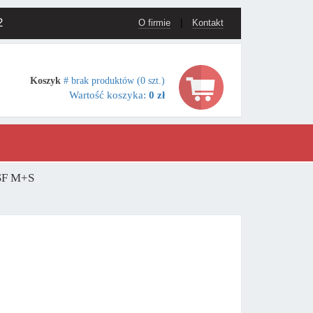
2
O firmie
|
Kontakt
Koszyk
# brak produktów (0 szt.)
Wartość koszyka:
0 zł
MSF M+S