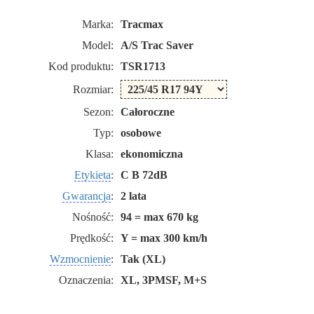
Marka:
Tracmax
Model:
A/S Trac Saver
Kod produktu:
TSR1713
Rozmiar:
Sezon:
Całoroczne
Typ:
osobowe
Klasa:
ekonomiczna
Etykieta
:
C B 72dB
Gwarancja
:
2 lata
Nośność:
94 = max 670 kg
Prędkość:
Y = max 300 km/h
Wzmocnienie
:
Tak (XL)
Oznaczenia:
XL, 3PMSF, M+S