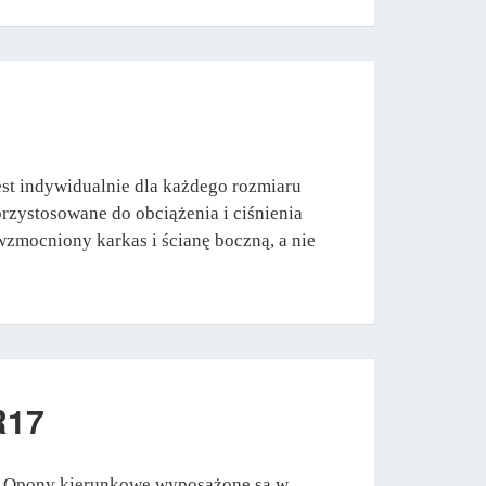
st indywidualnie dla każdego rozmiaru
rzystosowane do obciążenia i ciśnienia
zmocniony karkas i ścianę boczną, a nie
R17
. Opony kierunkowe wyposażone są w