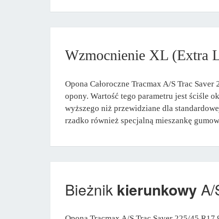
Wzmocnienie XL (Extra 
Opona Całoroczne Tracmax A/S Trac Saver 2
opony. Wartość tego parametru jest ściśle 
wyższego niż przewidziane dla standardowe
rzadko również specjalną mieszankę gumową 
Bieżnik
kierunkowy
A/S
Opona Tracmax A/S Trac Saver 225/45 R17