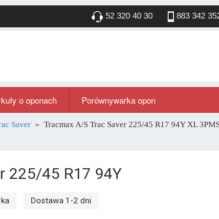
52 320 40 30
883 342 35
ykuły o oponach
Porównywarka opon
rac Saver
Tracmax A/S Trac Saver 225/45 R17 94Y XL 3P
er 225/45 R17 94Y
łka
Dostawa 1-2 dni