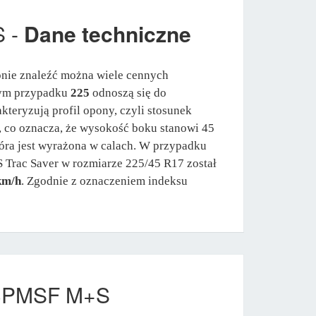
S -
Dane techniczne
onie znaleźć można wiele cennych
 tym przypadku
225
odnoszą się do
kteryzują profil opony, czyli stosunek
, co oznacza, że wysokość boku stanowi 45
tóra jest wyrażona w calach. W przypadku
S Trac Saver w rozmiarze 225/45 R17 został
km/h
. Zgodnie z oznaczeniem indeksu
L 3PMSF M+S