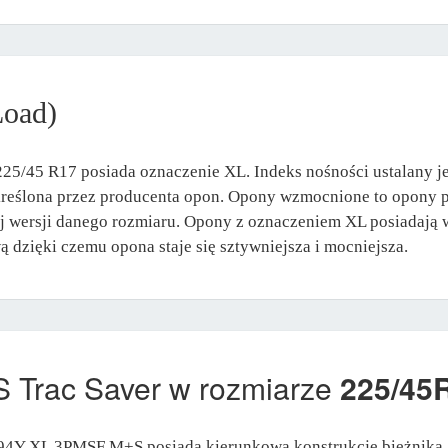
Load)
25/45 R17 posiada oznaczenie XL. Indeks nośności ustalany je
określona przez producenta opon. Opony wzmocnione to opony p
j wersji danego rozmiaru. Opony z oznaczeniem XL posiadają w
dzięki czemu opona staje się sztywniejsza i mocniejsza.
 Trac Saver w rozmiarze
225/45
 94Y XL 3PMSF M+S posiada kierunkową konstrukcję bieżnika