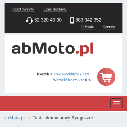
Koszt wysyłki
|
Czas dostawy
52 320 40 30
883 342 352
O firmie
|
Kontakt
Koszyk
# brak produktów (0 szt.)
Wartość koszyka:
0 zł
Nawig
abMoto.pl
Tanie akumulatory Bydgoszcz