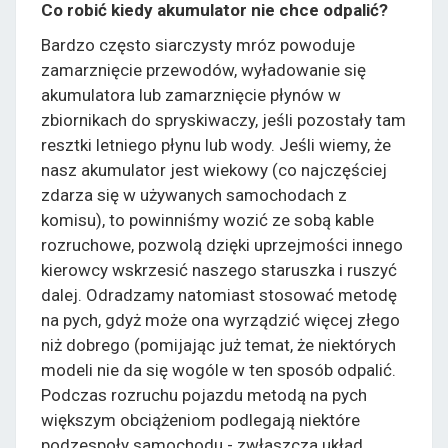
Co robić kiedy akumulator nie chce odpalić?
Bardzo często siarczysty mróz powoduje
zamarznięcie przewodów, wyładowanie się
akumulatora lub zamarznięcie płynów w
zbiornikach do spryskiwaczy, jeśli pozostały tam
resztki letniego płynu lub wody. Jeśli wiemy, że
nasz akumulator jest wiekowy (co najczęściej
zdarza się w używanych samochodach z
komisu), to powinniśmy wozić ze sobą kable
rozruchowe, pozwolą dzięki uprzejmości innego
kierowcy wskrzesić naszego staruszka i ruszyć
dalej. Odradzamy natomiast stosować metodę
na pych, gdyż może ona wyrządzić więcej złego
niż dobrego (pomijając już temat, że niektórych
modeli nie da się wogóle w ten sposób odpalić.
Podczas rozruchu pojazdu metodą na pych
większym obciążeniom podlegają niektóre
podzespoły samochodu - zwłaszcza układ