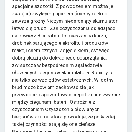
specjalne szczotki. Z powodzeniem można je
zastąpić zwykłym papierem ściernym. Brud
zawsze groźny Niczym nieosłonięty akumulator
łatwo się brudzi. Zanieczyszczenia osiadające
na powierzchni baterii to mieszanina kurzu,
drobinek parującego elektrolitu i produktów
reakcji chemicznych. Zdjęcie klem jest więc
dobrą okazją do dokładnego posprzątania,
zwłaszcza w bezpośrednim sąsiedztwie
ołowianych biegunów akumulatora. Robimy to
nie tylko ze względów estetycznych. Wilgotny
brud może bowiem zachować się jak
przewodnik i spowodować niepotrzebne zwarcie
między biegunami baterii. Ostrożnie z
czyszczeniem Czyszczenie ołowianych
biegunów akumulatora powoduje, że po każdej
takiej czynności stają się one cieńsze.
Natomiast ten sam zabieg wykonywany na