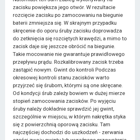
zacisku powiększa jego otwór. W rezultacie
rozcięcie zacisku po zamocowaniu na biegunie
baterii zmniejsza się. W skrajnym przypadku
skręcenie do oporu śruby zacisku doprowadza
do zetknięcia się rozciętych krawędzi, a mimo to
zacisk daje się jeszcze obrócić na biegunie.
Takie mocowanie nie gwarantuje prawidłowego
przepływu prądu. Rozkalibrowany zacisk trzeba
zastąpić nowym. Gwint do kontroli Podczas
okresowej kontroli stanu zacisków warto
przyjrzeć się śrubom, którymi są one skręcane.
Od kondycji śrub zależy bowiem w dużej mierze
stopień zamocowania zacisków. Po wyjęciu
śruby należy dokładnie sprawdzić jej gwint,
szczególnie w miejscu, w którym nakrętka styka
się z powierzchnią oporową zacisku. Tam
najczęściej dochodzi do uszkodzeń - zerwania
części zwoju gwintu lub wyraźnego przewężenia