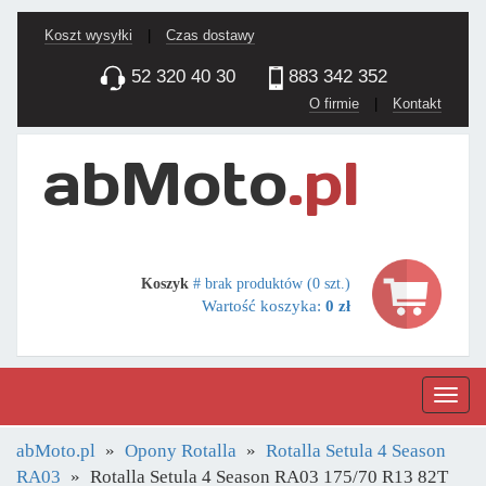
Koszt wysyłki
|
Czas dostawy
52 320 40 30
883 342 352
O firmie
|
Kontakt
Koszyk
# brak produktów (0 szt.)
Wartość koszyka:
0 zł
Nawig
abMoto.pl
Opony Rotalla
Rotalla Setula 4 Season
RA03
Rotalla Setula 4 Season RA03 175/70 R13 82T