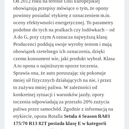
Od 2012 roku na terenie Unii Europejskiej
obowiązują przepisy mówiące o tym, że opony
powinny posiadać etykietę z oznaczeniem m.in.
oceny efektywności energetycznej. To parametry
podobne do tych na pralkach czy lodówkach – od
A do G, przy czym A oznacza najwyższą klasę.
Producenci poddają swoje wyroby testom i mają
obowiązek rzetelnego ich oznaczenia, dzięki
czemu konsument wie, jaki produkt wybrał. Klasa
A to opona o najniższym oporze toczenia.
Sprawia ona, że auto poruszając się pokonuje
mniej sił fizycznych działających na nie, i przez
to zużywa mniej paliwa. W zależności od
konkretnej sytuacji i warunków jazdy, opory
toczenia odpowiadają za przeszło 20% zużycia
paliwa przez samochód. Zgodnie z informacją na
etykiecie, opona Rotalla
Setula 4 Season RA03
175/70 R13 82T posiada klasę E w kategorii