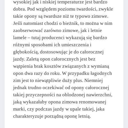
wysokiej jak i niskiej temperaturze jest bardzo
dobra. Pod względem poziomu twardości, zwykle
takie opony są twardsze niż te typowo zimowe.
Jeśli natomiast chodzi o bieżnik, to można w nim
zaobserwować zarówno zimowe, jak i letnie
lamele – tutaj producenci wykazują się bardzo
różnymi sposobami ich umieszczenia i
głębokością, dostosowując je do całorocznej
jazdy. Zaletą opon całorocznych jest bez
wątpienia brak kosztów związanych z wymianą
opon dwa razy do roku. W przypadku łagodnych
zim jest to niewątpliwie duży plus. Niemniej
jednak trudno oczekiwać od opony całorocznej
takiej przyczepności na oblodzonej nawierzchni,
jaką wykazałaby opona zimowa renomowanej
marki, czy podczas jazdy w upale takiej, jaka
charakteryzuje porządną oponę letnią.