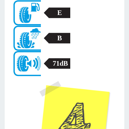
E
B
71dB