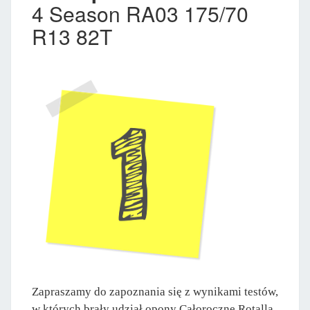
4 Season RA03 175/70
R13 82T
Zapraszamy do zapoznania się z wynikami testów,
w których brały udział opony Całoroczne Rotalla