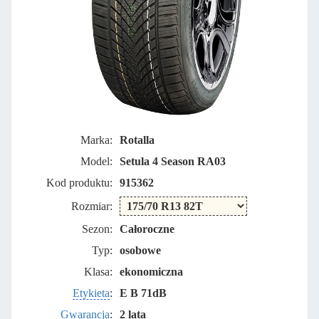
Marka:
Rotalla
Model:
Setula 4 Season RA03
Kod produktu:
915362
Rozmiar:
Sezon:
Całoroczne
Typ:
osobowe
Klasa:
ekonomiczna
Etykieta
:
E B 71dB
Gwarancja
:
2 lata