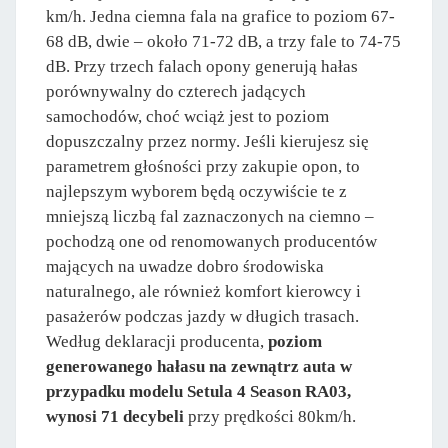
km/h. Jedna ciemna fala na grafice to poziom 67-
68 dB, dwie – około 71-72 dB, a trzy fale to 74-75
dB. Przy trzech falach opony generują hałas
porównywalny do czterech jadących
samochodów, choć wciąż jest to poziom
dopuszczalny przez normy. Jeśli kierujesz się
parametrem głośności przy zakupie opon, to
najlepszym wyborem będą oczywiście te z
mniejszą liczbą fal zaznaczonych na ciemno –
pochodzą one od renomowanych producentów
mających na uwadze dobro środowiska
naturalnego, ale również komfort kierowcy i
pasażerów podczas jazdy w długich trasach.
Według deklaracji producenta,
poziom
generowanego hałasu na zewnątrz auta w
przypadku modelu Setula 4 Season RA03,
wynosi 71 decybeli
przy prędkości 80km/h.