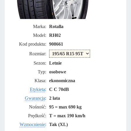
Marka:
Rotalla
Model:
RH02
Kod produktu:
908661
Rozmiar:
Sezon:
Letnie
Typ:
osobowe
Klasa:
ekonomiczna
Etykieta
:
C C 70dB
Gwarancja
:
2 lata
Nośność:
95 = max 690 kg
Prędkość:
T = max 190 km/h
Wzmocnienie
:
Tak (XL)