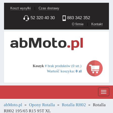
Koszt wysyłki
|
Czas dostawy
52 320 40 30
883 342 352
O firmie
|
Kontakt
Koszyk
# brak produktów (0 szt.)
Wartość koszyka:
0 zł
Nawig
abMoto.pl
Opony Rotalla
Rotalla RH02
Rotalla
RH02 195/65 R15 95T XL