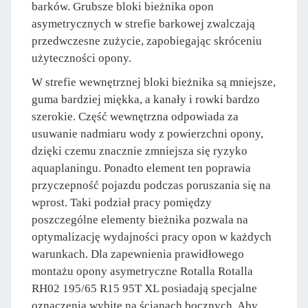
barków. Grubsze bloki bieżnika opon
asymetrycznych w strefie barkowej zwalczają
przedwczesne zużycie, zapobiegając skróceniu
użyteczności opony.
W strefie wewnętrznej bloki bieżnika są mniejsze,
guma bardziej miękka, a kanały i rowki bardzo
szerokie. Część wewnętrzna odpowiada za
usuwanie nadmiaru wody z powierzchni opony,
dzięki czemu znacznie zmniejsza się ryzyko
aquaplaningu. Ponadto element ten poprawia
przyczepność pojazdu podczas poruszania się na
wprost. Taki podział pracy pomiędzy
poszczególne elementy bieżnika pozwala na
optymalizację wydajności pracy opon w każdych
warunkach. Dla zapewnienia prawidłowego
montażu opony asymetryczne Rotalla Rotalla
RH02 195/65 R15 95T XL posiadają specjalne
oznaczenia wybite na ścianach bocznych. Aby