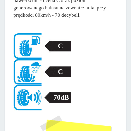
nawierzchni - ocena C oraz poziom
generowanego hałasu na zewnątrz auta, przy
prędkości 80km/h - 70 decybeli.
C
C
70dB