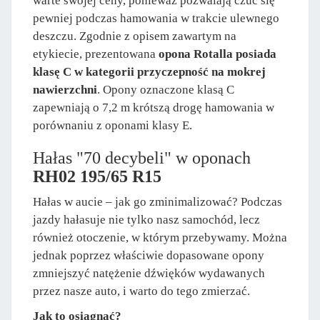
warte swojej ceny, ponieważ pozwalają czuć się
pewniej podczas hamowania w trakcie ulewnego
deszczu. Zgodnie z opisem zawartym na
etykiecie, prezentowana
opona Rotalla posiada
klasę C w kategorii przyczepność na mokrej
nawierzchni
. Opony oznaczone klasą C
zapewniają o 7,2 m krótszą drogę hamowania w
porównaniu z oponami klasy E.
Hałas "70 decybeli" w oponach
RH02 195/65 R15
Hałas w aucie – jak go zminimalizować? Podczas
jazdy hałasuje nie tylko nasz samochód, lecz
również otoczenie, w którym przebywamy. Można
jednak poprzez właściwie dopasowane opony
zmniejszyć natężenie dźwięków wydawanych
przez nasze auto, i warto do tego zmierzać.
Jak to osiągnąć?