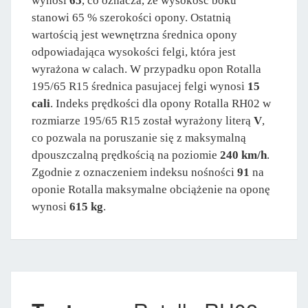
wynosi
65
, co oznacza, że wysokość boku
stanowi 65 % szerokości opony. Ostatnią
wartością jest wewnętrzna średnica opony
odpowiadająca wysokości felgi, która jest
wyrażona w calach. W przypadku opon Rotalla
195/65 R15 średnica pasujacej felgi wynosi
15
cali
. Indeks prędkości dla opony Rotalla RH02 w
rozmiarze 195/65 R15 został wyrażony literą
V
,
co pozwala na poruszanie się z maksymalną
dpouszczalną prędkością na poziomie
240 km/h
.
Zgodnie z oznaczeniem indeksu nośności
91
na
oponie Rotalla maksymalne obciążenie na oponę
wynosi
615 kg
.