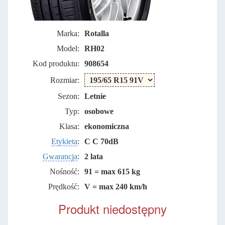
Marka:
Rotalla
Model:
RH02
Kod produktu:
908654
Rozmiar:
Sezon:
Letnie
Typ:
osobowe
Klasa:
ekonomiczna
Etykieta
:
C C 70dB
Gwarancja
:
2 lata
Nośność:
91 = max 615 kg
Prędkość:
V = max 240 km/h
Produkt niedostępny