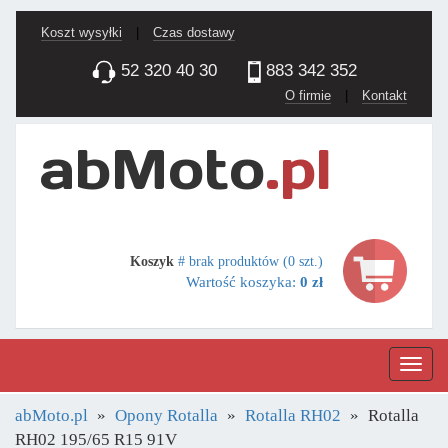
Koszt wysyłki
|
Czas dostawy
52 320 40 30
883 342 352
O firmie
|
Kontakt
Koszyk
# brak produktów (0 szt.)
Wartość koszyka:
0 zł
Nawig
abMoto.pl
Opony Rotalla
Rotalla RH02
Rotalla
RH02 195/65 R15 91V