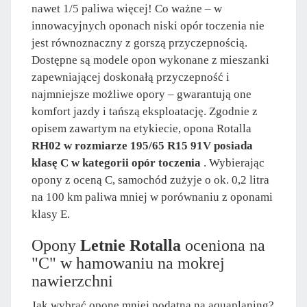
nawet 1/5 paliwa więcej! Co ważne – w
innowacyjnych oponach niski opór toczenia nie
jest równoznaczny z gorszą przyczepnością.
Dostępne są modele opon wykonane z mieszanki
zapewniającej doskonałą przyczepność i
najmniejsze możliwe opory – gwarantują one
komfort jazdy i tańszą eksploatację. Zgodnie z
opisem zawartym na etykiecie, opona Rotalla
RH02 w rozmiarze 195/65 R15 91V posiada
klasę C w kategorii opór toczenia
. Wybierając
opony z oceną C, samochód zużyje o ok. 0,2 litra
na 100 km paliwa mniej w porównaniu z oponami
klasy E.
Opony
Letnie Rotalla
oceniona na
"C" w hamowaniu na mokrej
nawierzchni
Jak wybrać oponę mniej podatną na aquaplaning?