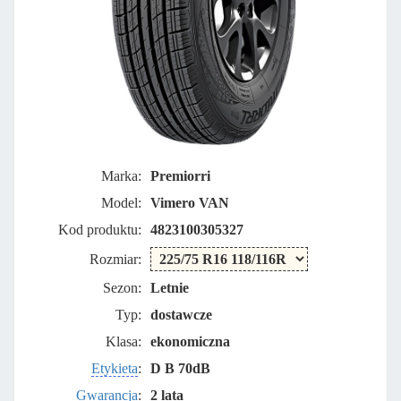
Marka:
Premiorri
Model:
Vimero VAN
Kod produktu:
4823100305327
Rozmiar:
Sezon:
Letnie
Typ:
dostawcze
Klasa:
ekonomiczna
Etykieta
:
D B 70dB
Gwarancja
:
2 lata