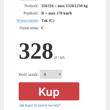
Nośność:
118/116 = max 1320/1250 kg
Prędkość:
R = max 170 km/h
Wzmocnienie
:
Tak (C)
Oznaczenia:
C
328
zł / szt.
Ilość sztuk:
Jak kupić te opony na raty?