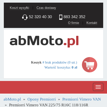
Koszt wysyłki
|
Czas dostawy
52 320 40 30
883 342 352
O firmie
|
Kontakt
Koszyk
# brak produktów (0 szt.)
Wartość koszyka:
0 zł
Nawig
abMoto.pl
Opony Premiorri
Premiorri Vimero VAN
Premiorri Vimero VAN 225/75 R16C 118/116R