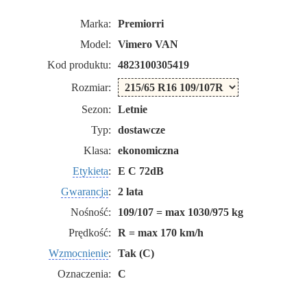
Marka:
Premiorri
Model:
Vimero VAN
Kod produktu:
4823100305419
Rozmiar:
Sezon:
Letnie
Typ:
dostawcze
Klasa:
ekonomiczna
Etykieta
:
E C 72dB
Gwarancja
:
2 lata
Nośność:
109/107 = max 1030/975 kg
Prędkość:
R = max 170 km/h
Wzmocnienie
:
Tak (C)
Oznaczenia:
C