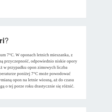
ri
?
mum 7°C. W oponach letnich mieszanka, z
ną przyczepność, odpowiednio niskie opory
 niż w przypadku opon zimowych liczba
emperaturze poniżej 7°C może powodować
mianą opon na letnie wiosną, aż do czasu
ą o tej porze roku drastycznie się różnić.