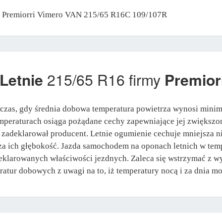
ny Premiorri Vimero VAN 215/65 R16C 109/107R
Letnie
215/65 R16 firmy
Premior
czas, gdy średnia dobowa temperatura powietrza wynosi mini
peraturach osiąga pożądane cechy zapewniające jej zwiększo
jak zadeklarował producent. Letnie ogumienie cechuje mniejsza
ejsza ich głębokość. Jazda samochodem na oponach letnich w t
eklarowanych właściwości jezdnych. Zaleca się wstrzymać z wy
ratur dobowych z uwagi na to, iż temperatury nocą i za dnia mog