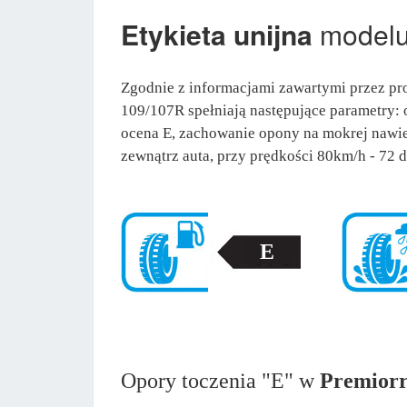
Etykieta unijna
model
Zgodnie z informacjami zawartymi przez p
109/107R spełniają następujące parametry: o
ocena E, zachowanie opony na mokrej nawie
zewnątrz auta, przy prędkości 80km/h - 72 d
E
Opory toczenia "E" w
Premior