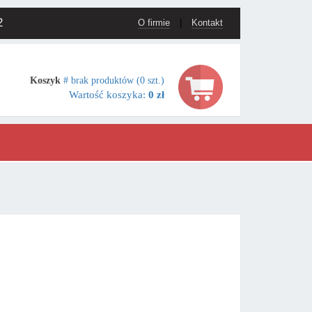
2
O firmie
|
Kontakt
Koszyk
# brak produktów (0 szt.)
Wartość koszyka:
0 zł