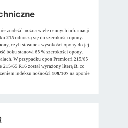
chniczne
nie znaleźć można wiele cennych informacji
dku
215
odnoszą się do szerokości opony.
pony, czyli stosunek wysokości opony do jej
ość boku stanowi 65 % szerokości opony.
 calach. W przypadku opon Premiorri 215/65
e 215/65 R16 został wyrażony literą
R
, co
czeniem indeksu nośności
109/107
na oponie
R