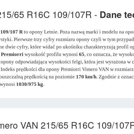
 215/65 R16C 109/107R -
Dane te
 109/107 R
to opony Letnie. Poza nazwą marki i modelu na opo
rystyki. Pierwsze trzy cyfry rozmiaru opony czyli w tym przypa
ne dwie cyfry, które widać po ukośniku charakteryzują profil o
y
Premiorri
wysokość profilu wynosi
65
, co oznacza, że wysok
a opony odpowiadająca wysokości felgi, która jest wyrażona w
. Indeks prędkości dla opony Premiorri Vimero VAN w rozmiarz
pouszczalną prędkością na poziomie
170 km/h
. Zgodnie z ozna
 wynosi
1030/975 kg
.
imero VAN 215/65 R16C 109/107