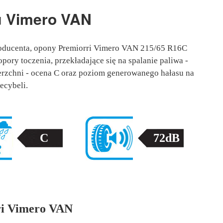
u
Vimero VAN
roducenta, opony Premiorri Vimero VAN 215/65 R16C
pory toczenia, przekładające się na spalanie paliwa -
rzchni - ocena C oraz poziom generowanego hałasu na
ecybeli.
C
72dB
ri Vimero VAN