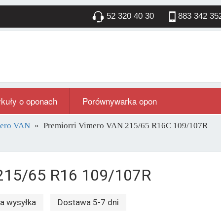
52 320 40 30
883 342 35
ykuły o oponach
Porównywarka opon
mero VAN
Premiorri Vimero VAN 215/65 R16C 109/107R
 215/65 R16 109/107R
 wysyłka
Dostawa 5-7 dni