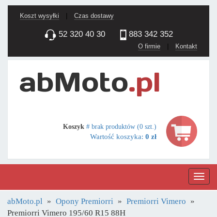
Koszt wysyłki
|
Czas dostawy
52 320 40 30
883 342 352
O firmie
|
Kontakt
Koszyk
# brak produktów (0 szt.)
Wartość koszyka:
0 zł
Nawig
abMoto.pl
Opony Premiorri
Premiorri Vimero
Premiorri Vimero 195/60 R15 88H