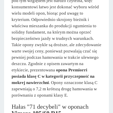
pod tym względem jest bardzo czytelna, więc
konsumentowi łatwo jest dokonać wyboru wśród
wielu modeli opon, biorąc pod uwagę to
kryterium. Odpowiednio skrojony bieżnik i
właściwa mieszanka do produkcji ogumienia to
solidny fundament, na którym można oprzeć
bezpieczeństwo jazdy w trudnych warunkach.
Takie opony zwykle są droższe, ale zdecydowanie
warte swojej ceny, ponieważ pozwalają czuć się
pewniej podczas hamowania w trakcie ulewnego
deszczu. Zgodnie z opisem zawartym na
etykiecie, prezentowana
opona Premiorri
posiada klasę C w kategorii przyczepność na
mokrej nawierzchni
. Opony oznaczone klasą C
zapewniają o 7,2 m krótszą drogę hamowania w
porównaniu z oponami klasy E.
Hałas "71 decybeli" w oponach