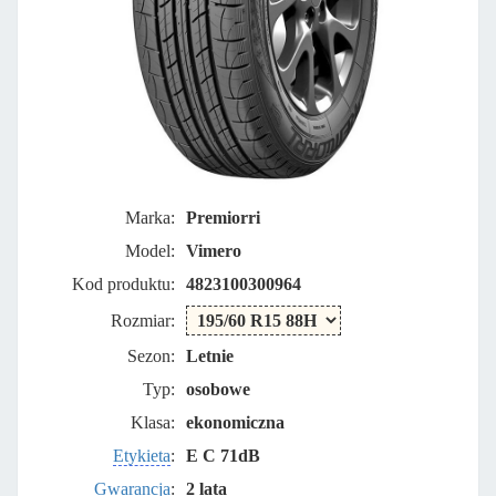
Marka:
Premiorri
Model:
Vimero
Kod produktu:
4823100300964
Rozmiar:
Sezon:
Letnie
Typ:
osobowe
Klasa:
ekonomiczna
Etykieta
:
E C 71dB
Gwarancja
:
2 lata