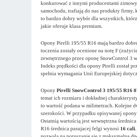
konkurować z innymi producentami zimowyc
samochodu, trafiają do nas produkty firmy
to bardzo dobry wybór dla wszystkich, któr
jakie oferuje klasa premium.
Opony Pirelli 195/55 R16 mają bardzo dobr
toczenia zostały ocenione na notę F (zużyc
zewnętrznego przez oponę SnowControl 3 wy
Indeks prędkości dla opony Pirelli został p
spełnia wymagania Unii Europejskiej dotyc
Opony
Pirelli SnowControl 3 195/55 R16 
temat ich rozmiaru i dokładnej charakterys
to wartość podana w milimetrach. Kolejne dw
szerokości. W przypadku opisywanej opon
Ostatnią wartością jest wewnętrzna średnic
R16 średnica pasujacej felgi wynosi
16 cali
pozwala na poruszanie się z maksymalną d