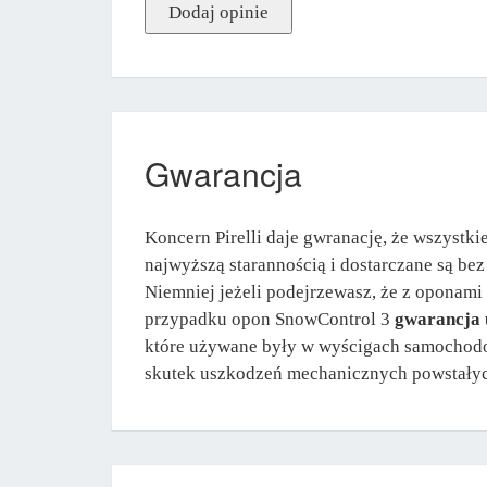
Gwarancja
Koncern Pirelli daje gwranację, że wszystki
najwyższą starannością i dostarczane są be
Niemniej jeżeli podejrzewasz, że z oponami
przypadku opon SnowControl 3
gwarancja u
które używane były w wyścigach samochodow
skutek uszkodzeń mechanicznych powstałych w