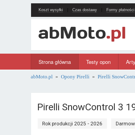
Koszt wysyłki
|
Czas dostawy
|
Formy płatności
Strona główna
Testy opon
Art
abMoto.pl
Opony Pirelli
Pirelli SnowContr
Pirelli SnowControl 3
Rok produkcji 2025 - 2026
Darmowa