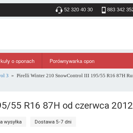
52 320 40 30
883 342 35
ykuły o oponach
Porównywarka opon
ol 3
Pirelli Winter 210 SnowControl III 195/55 R16 87H Ru
 195/55 R16 87H od czerwca 2012
 wysyłka
Dostawa 5-7 dni