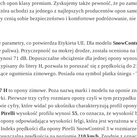
h opon klasy premium. Zyskujemy także pewność, że po zamo
, która uchodzi za jednego z najlepszych producentów opon sa
zy cenią sobie bezpieczeństwo i komfortowe podróżowanie, nie
e parametry, co potwierdza Etykieta UE. Dla modelu
SnowContr
ie paliwa). Przyczepność na mokrej drodze, została oceniona n
nosi 71 dB. Dopuszczalne obciążenie dla jednej opony wynosi
rzypisany do litery H, pozwala to poruszać się z prędkością do 
zące ogumienia zimowego. Posiada ona symbol płatka śniegu 
87 H
to opony zimowe. Poza nazwą marki i modelu na oponie zn
tyki. Pierwsze trzy cyfry rozmiaru opony czyli w tym przypadk
ie cyfry, które widać po ukośniku charakteryzują profil opony
y
Pirelli
wysokość profilu wynosi
55
, co oznacza, że wysokość 
a opony odpowiadająca wysokości felgi, która jest wyrażona w 
. Indeks prędkości dla opony Pirelli SnowControl 3 w rozmiarz
pouszczalną prędkością na poziomie
210 km/h
. Zgodnie z ozna