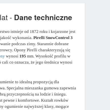
lat -
Dane techniczne
stwo istnieje od 1872 roku i kojarzone jest
i jakość wykonania.
Pirelli SnowControl 3
wanie podczas zimy. Starannie dobrane
rowcy. Opony Pirelli charakteryzują się
ony
wynosi
195
mm. Wysokość profilu w
cali co oznacza, że jego średnica wynosi
umienie to idealną propozycją dla
twa. Specjalna mieszanka gumowa zapewnia
rą przyczepnością na lodzie i śniegu.
est pewne i komfortowe. Kształt rowków
y ogumienie najwyższej klasy, mogące