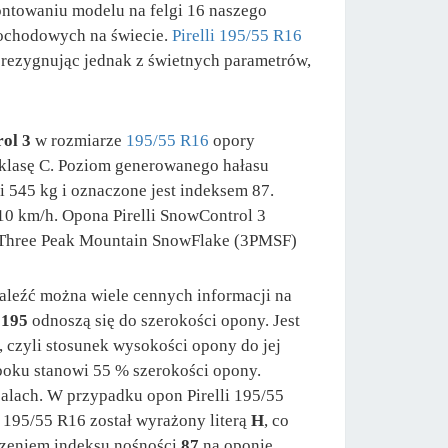
ntowaniu modelu na felgi 16 naszego
mochodowych na świecie.
Pirelli 195/55 R16
 rezygnując jednak z świetnych parametrów,
ol 3
w rozmiarze
195/55 R16
opory
a klasę C. Poziom generowanego hałasu
 545 kg i oznaczone jest indeksem 87.
210 km/h. Opona Pirelli SnowControl 3
- Three Peak Mountain SnowFlake (3PMSF)
aleźć można wiele cennych informacji na
u
195
odnoszą się do szerokości opony. Jest
, czyli stosunek wysokości opony do jej
boku stanowi 55 % szerokości opony.
calach. W przypadku opon Pirelli 195/55
e 195/55 R16 został wyrażony literą
H
, co
czeniem indeksu nośności
87
na oponie