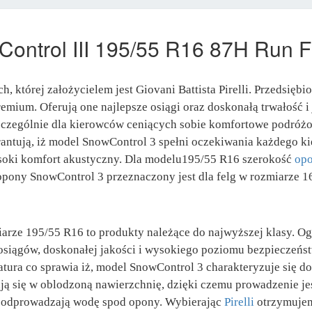
Control III 195/55 R16 87H Run F
tórej założycielem jest Giovani Battista Pirelli. Przedsiębior
emium. Oferują one najlepsze osiągi oraz doskonałą trwałość 
czególnie dla kierowców ceniących sobie komfortowe podróżo
tują, iż model SnowControl 3 spełni oczekiwania każdego kie
ysoki komfort akustyczny. Dla modelu195/55 R16 szerokość
op
pony SnowControl 3 przeznaczony jest dla felg w rozmiarze 16 
arze 195/55 R16 to produkty należące do najwyższej klasy. Og
siągów, doskonałej jakości i wysokiego poziomu bezpieczeńs
tura co sprawia iż, model SnowControl 3 charakteryzuje się dob
ją się w oblodzoną nawierzchnię, dzięki czemu prowadzenie j
 odprowadzają wodę spod opony. Wybierając
Pirelli
otrzymujem