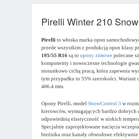
Pirelli Winter 210 Snow
Pirelli
to włoska marka opon samochodowych, k
przede wszystkim z produkcją opon klasy pr
195/55 R16
są to
opony zimowe
polecane sz
komponenty i nowoczesne technologie gwaran
stosunkowo cichą pracą, która zapewnia w
tym przypadku to 55% szerokości. Wariant o
406.4 mm.
Opony Pirelli, model
SnowControl 3
w rozmi
kierowców, wymagających bardzo dobrych o
odpowiednią elastyczność w niskich tempera
Specjalnie zaprojektowane nacięcia wczepia
bieżnika oraz kanały obwodowe efektywnie