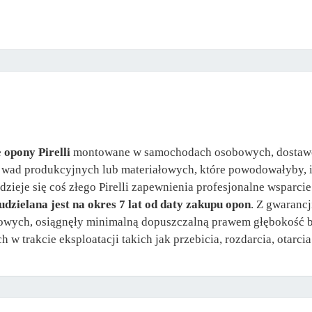
e
opony Pirelli
montowane w samochodach osobowych, dostawc
z wad produkcyjnych lub materiałowych, które powodowałyby, iż
 dzieje się coś złego Pirelli zapewnienia profesjonalne wspar
dzielana jest na okres 7 lat od daty zakupu opon
. Z gwarancj
ych, osiągnęły minimalną dopuszczalną prawem głębokość bie
 trakcie eksploatacji takich jak przebicia, rozdarcia, otarcia