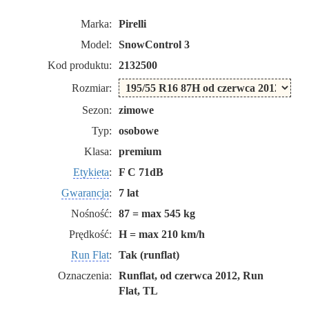
Marka:
Pirelli
Model:
SnowControl 3
Kod produktu:
2132500
Rozmiar:
Sezon:
zimowe
Typ:
osobowe
Klasa:
premium
Etykieta
:
F C 71dB
Gwarancja
:
7 lat
Nośność:
87 = max 545 kg
Prędkość:
H = max 210 km/h
Run Flat
:
Tak (runflat)
Oznaczenia:
Runflat, od czerwca 2012, Run
Flat, TL