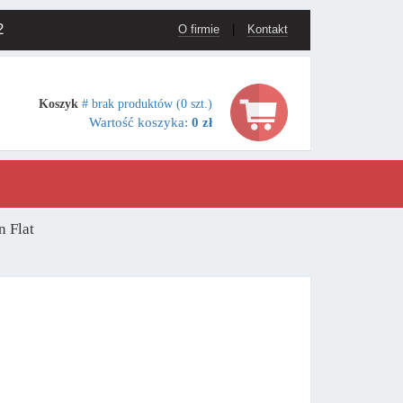
2
O firmie
|
Kontakt
Koszyk
# brak produktów (0 szt.)
Wartość koszyka:
0 zł
n Flat