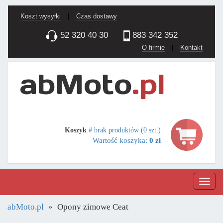
Koszt wysyłki
|
Czas dostawy
52 320 40 30
883 342 352
O firmie
|
Kontakt
Koszyk
# brak produktów (0 szt.)
Wartość koszyka:
0 zł
Nawig
abMoto.pl
Opony zimowe Ceat