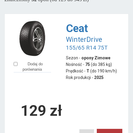
Sava
od 265 zł
Semperit
od 237 zł
Ceat
Pozostałe marki
WinterDrive
Aplus
od 228 zł
155/65 R14 75T
Apollo
od 189 zł
Sezon -
opony Zimowe
Austone
od 153 zł
Dodaj do
Nośność -
75
(do 385 kg)
Ceat
od 129 zł
porównania
Prędkość -
T
(do 190 km/h)
Firemax
od 599 zł
Rok produkcji -
2025
Fortune
od 154 zł
Gislaved
od 268 zł
Giti
129
zł
od 488 zł
Goodride
od 173 zł
Gripmax
od 366 zł
Hifly
od 193 zł