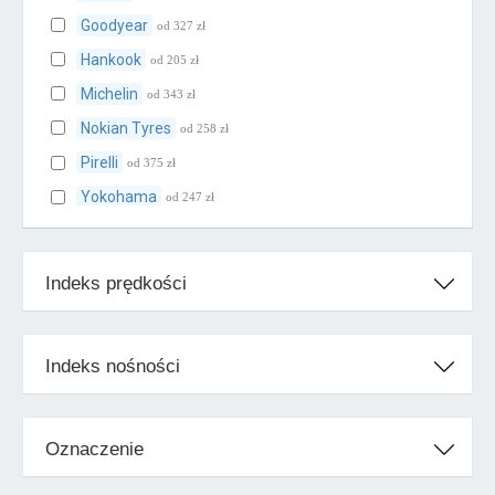
Goodyear
od 327 zł
Hankook
od 205 zł
Michelin
od 343 zł
Nokian Tyres
od 258 zł
Pirelli
od 375 zł
Yokohama
od 247 zł
Klasa średnia
Indeks prędkości
BFGoodrich
od 245 zł
Cooper
od 294 zł
Falken
od 225 zł
Indeks nośności
Firestone
od 248 zł
Fulda
od 219 zł
Oznaczenie
Kleber
od 241 zł