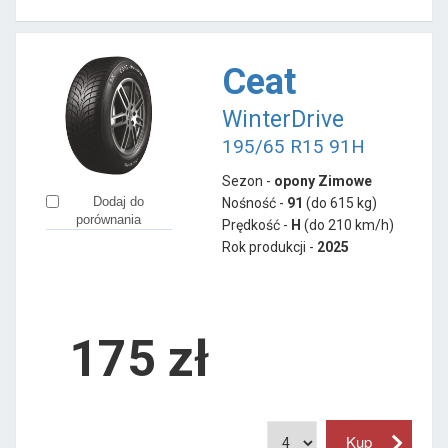
Ceat
WinterDrive
195/65 R15 91H
Sezon -
opony Zimowe
Dodaj do
Nośność -
91
(do 615 kg)
porównania
Prędkość -
H
(do 210 km/h)
Rok produkcji -
2025
175
zł