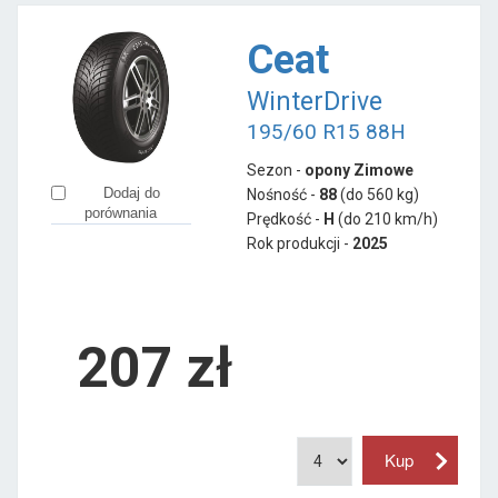
Ceat
WinterDrive
195/60 R15 88H
Sezon -
opony Zimowe
Dodaj do
Nośność -
88
(do 560 kg)
porównania
Prędkość -
H
(do 210 km/h)
Rok produkcji -
2025
207
zł