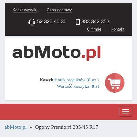
Koszt wysyłki
|
Czas dostawy
52 320 40 30
883 342 352
O firmie
|
Kontakt
Koszyk
# brak produktów (0 szt.)
Wartość koszyka:
0 zł
Nawig
abMoto.pl
Opony Premiorri 235/45 R17