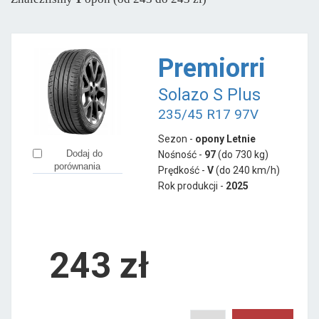
Pozostałe marki
Aplus
od 266 zł
Premiorri
Austone
od 226 zł
Solazo S Plus
Ceat
od 271 zł
235/45 R17 97V
Firemax
od 305 zł
Sezon -
opony Letnie
Fortune
od 291 zł
Dodaj do
Nośność -
97
(do 730 kg)
Goodride
od 263 zł
porównania
Prędkość -
V
(do 240 km/h)
Imperial
od 350 zł
Rok produkcji -
2025
Laufenn
od 297 zł
LingLong
od 343 zł
Minerva
243
zł
od 333 zł
Mirage
od 440 zł