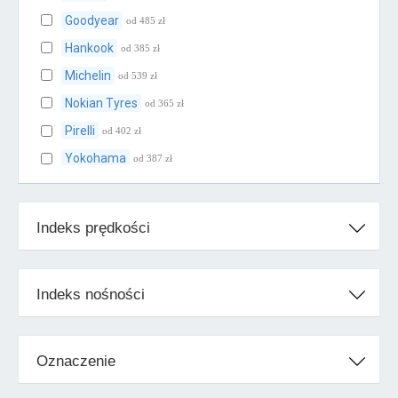
Goodyear
od 485 zł
Hankook
od 385 zł
Michelin
od 539 zł
Nokian Tyres
od 365 zł
Pirelli
od 402 zł
Yokohama
od 387 zł
Klasa średnia
Indeks prędkości
BFGoodrich
od 421 zł
Cooper
od 358 zł
Falken
od 358 zł
Indeks nośności
Firestone
od 387 zł
Fulda
od 350 zł
Oznaczenie
Kleber
od 370 zł