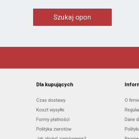
Kormoran
od 306 zł
Matador
od 406 zł
Maxxis
od 434 zł
Nexen
od 367 zł
Petlas
od 373 zł
Riken
od 407 zł
Sava
od 527 zł
Semperit
od 508 zł
Dla kupujących
Infor
Pozostałe marki
Aplus
od 517 zł
Czas dostawy
O firmi
Apollo
od 416 zł
Koszt wysyłki
Regula
Austone
od 319 zł
Formy płatności
Dane d
Ceat
od 296 zł
Polityka zwrotów
Polity
Goodride
od 280 zł
Jak złożyć zamówienie?
Bezpi