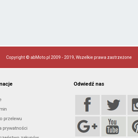
Copyright © abMoto.pl 2009 - 2019
, Wszelkie prawa zastrzeżone
macje
Odwiedź nas
e
min
o przelewu
ka prywatności
eczeństwo zakupów