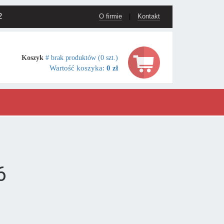
2
O firmie
|
Kontakt
Koszyk
# brak produktów (0 szt.)
Wartość koszyka:
0 zł
6