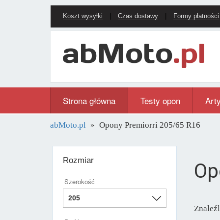
Koszt wysyłki
|
Czas dostawy
|
Formy płatności
Strona główna
Testy opon
Art
abMoto.pl
Opony Premiorri 205/65 R16
Rozmiar
Op
Szerokość
Znaleź