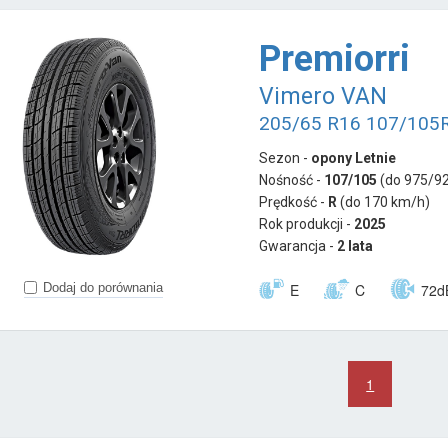
Premiorri
Vimero VAN
205/65 R16 107/105
Sezon -
opony Letnie
Nośność -
107/105
(do 975/92
Prędkość -
R
(do 170 km/h)
Rok produkcji -
2025
Gwarancja -
2 lata
E
C
72d
Dodaj do porównania
1