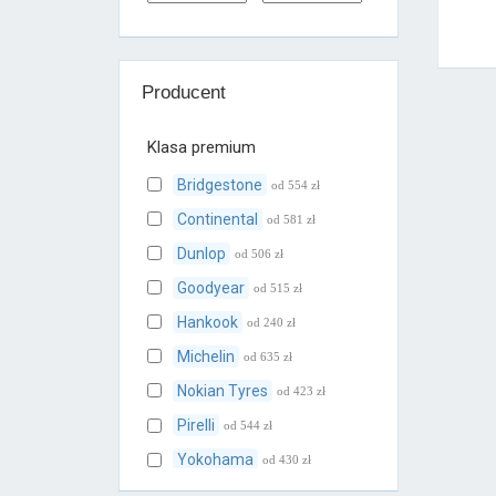
Producent
Klasa premium
Bridgestone
od 554 zł
Continental
od 581 zł
Dunlop
od 506 zł
Goodyear
od 515 zł
Hankook
od 240 zł
Michelin
od 635 zł
Nokian Tyres
od 423 zł
Pirelli
od 544 zł
Yokohama
od 430 zł