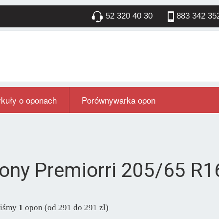
52 320 40 30
883 342 35
ykuły o oponach
Porównywarka opon
ony Premiorri 205/65 R1
liśmy
1
opon (od 291 do 291 zł)