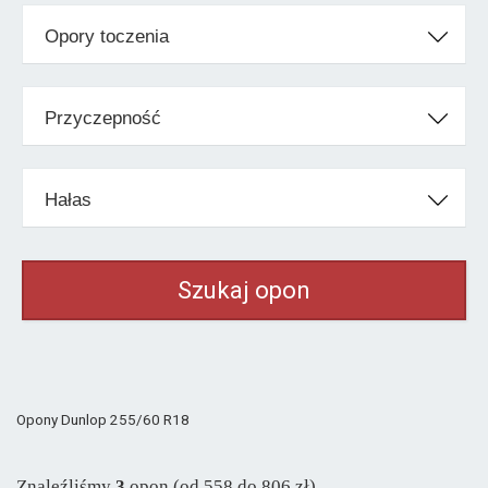
Uniroyal
od 585 zł
Opory toczenia
Vredestein
od 510 zł
Klasa ekonomiczna
Przyczepność
Barum
od 519 zł
General
od 704 zł
Hałas
Matador
od 617 zł
Maxxis
od 505 zł
Nexen
od 418 zł
Petlas
od 437 zł
Pozostałe marki
Aplus
od 354 zł
Opony Dunlop 255/60 R18
Austone
od 580 zł
Goodride
od 345 zł
Znaleźliśmy
3
opon (od 558 do 806 zł)