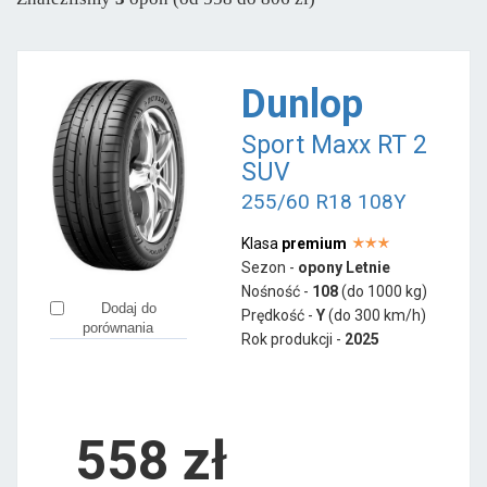
Gripmax
od 393 zł
Hifly
od 640 zł
Minerva
od 499 zł
Dunlop
Nankang
od 544 zł
Sport Maxx RT 2
Rotalla
od 650 zł
SUV
255/60 R18 108Y
Klasa
premium
Sezon -
opony Letnie
Nośność -
108
(do 1000 kg)
Dodaj do
Prędkość -
Y
(do 300 km/h)
porównania
Rok produkcji -
2025
558
zł