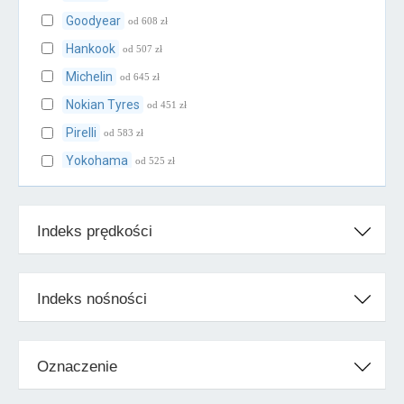
Goodyear
od 608 zł
Hankook
od 507 zł
Michelin
od 645 zł
Nokian Tyres
od 451 zł
Pirelli
od 583 zł
Yokohama
od 525 zł
Klasa średnia
Indeks prędkości
Cooper
od 486 zł
Falken
od 500 zł
Firestone
od 563 zł
Indeks nośności
Kleber
od 514 zł
Kumho
od 395 zł
Oznaczenie
Toyo
od 732 zł