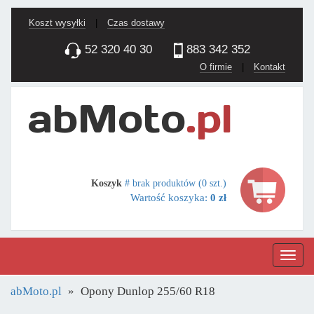
Koszt wysyłki
|
Czas dostawy
52 320 40 30
883 342 352
O firmie
|
Kontakt
Koszyk
# brak produktów (0 szt.)
Wartość koszyka:
0 zł
Nawig
abMoto.pl
Opony Dunlop 255/60 R18