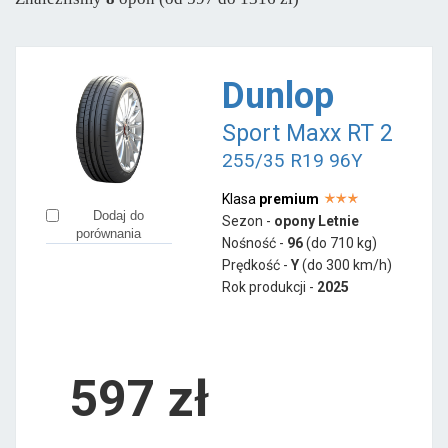
Austone
od 458 zł
Ceat
od 314 zł
Firemax
od 331 zł
Dunlop
Goodride
od 277 zł
Sport Maxx RT 2
Gripmax
od 517 zł
255/35 R19 96Y
Hifly
od 633 zł
Laufenn
od 455 zł
Klasa
premium
Dodaj do
Sezon -
opony Letnie
LingLong
od 427 zł
porównania
Nośność -
96
(do 710 kg)
Minerva
od 378 zł
Prędkość -
Y
(do 300 km/h)
Rok produkcji -
2025
Nankang
od 587 zł
597
zł