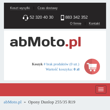
Koszt wysyłki
|
Czas dostawy
52 320 40 30
883 342 352
O firmie
|
Kontakt
Koszyk
# brak produktów (0 szt.)
Wartość koszyka:
0 zł
Nawig
abMoto.pl
Opony Dunlop 255/35 R19