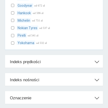
Goodyear
od 672 zł
Hankook
od 596 zł
Michelin
od 751 zł
Nokian Tyres
od 537 zł
Pirelli
od 541 zł
Yokohama
od 532 zł
Klasa średnia
Indeks prędkości
BFGoodrich
od 667 zł
Cooper
od 617 zł
Falken
od 523 zł
Indeks nośności
Firestone
od 515 zł
Fulda
od 533 zł
Oznaczenie
Kleber
od 558 zł