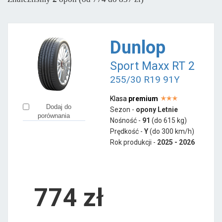
Dunlop
Sport Maxx RT 2
255/30 R19 91Y
Klasa
premium
Dodaj do
Sezon -
opony Letnie
porównania
Nośność -
91
(do 615 kg)
Prędkość -
Y
(do 300 km/h)
Rok produkcji -
2025 - 2026
774
zł