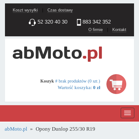
Koszt wysyłki
|
Czas dostawy
52 320 40 30
883 342 352
O firmie
|
Kontakt
Koszyk
# brak produktów (0 szt.)
Wartość koszyka:
0 zł
Nawig
abMoto.pl
Opony Dunlop 255/30 R19