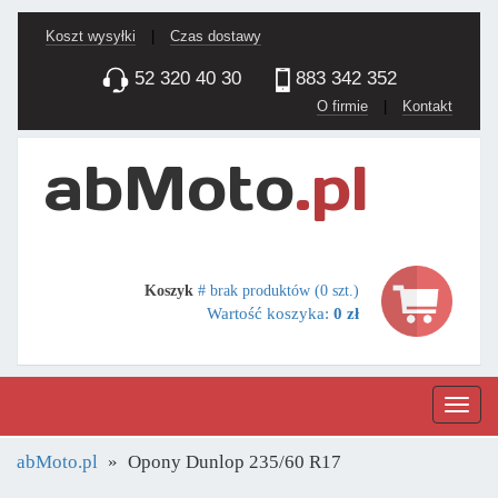
Koszt wysyłki
|
Czas dostawy
52 320 40 30
883 342 352
O firmie
|
Kontakt
Koszyk
# brak produktów (0 szt.)
Wartość koszyka:
0 zł
Nawig
abMoto.pl
Opony Dunlop 235/60 R17