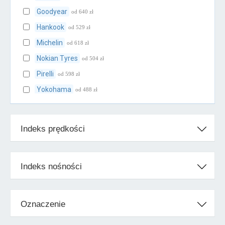
Goodyear
od 640 zł
Hankook
od 529 zł
Michelin
od 618 zł
Nokian Tyres
od 504 zł
Pirelli
od 598 zł
Yokohama
od 488 zł
Klasa średnia
Indeks prędkości
BFGoodrich
od 584 zł
Cooper
od 610 zł
Falken
od 467 zł
Indeks nośności
Firestone
od 474 zł
Kleber
od 509 zł
Oznaczenie
Kumho
od 406 zł