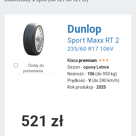
Austone
od 573 zł
Firemax
od 406 zł
Gislaved
od 351 zł
Dunlop
Goodride
od 373 zł
Sport Maxx RT 2
Gripmax
od 331 zł
235/60 R17 106V
Imperial
od 390 zł
LingLong
od 347 zł
Klasa
premium
Dodaj do
Sezon -
opony Letnie
Minerva
od 363 zł
porównania
Nośność -
106
(do 950 kg)
Mirage
od 776 zł
Prędkość -
V
(do 240 km/h)
Rok produkcji -
2025
Nankang
od 411 zł
521
zł