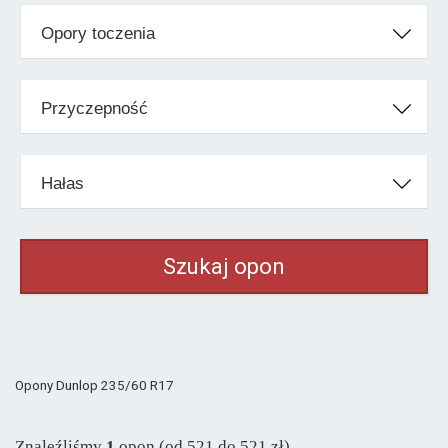
Toyo
od 540 zł
Opory toczenia
Uniroyal
od 497 zł
Vredestein
od 510 zł
Przyczepność
Klasa ekonomiczna
Barum
od 433 zł
Hałas
General
od 533 zł
Kormoran
od 483 zł
Matador
od 492 zł
Maxxis
od 509 zł
Nexen
od 448 zł
Petlas
od 365 zł
Opony Dunlop 235/60 R17
Pozostałe marki
Aplus
od 309 zł
Znaleźliśmy
1
opon (od 521 do 521 zł)