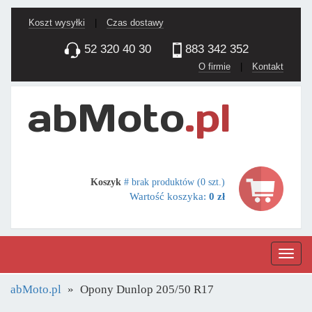
Koszt wysyłki
|
Czas dostawy
52 320 40 30
883 342 352
O firmie
|
Kontakt
Koszyk
# brak produktów (0 szt.)
Wartość koszyka:
0 zł
Nawig
abMoto.pl
Opony Dunlop 205/50 R17