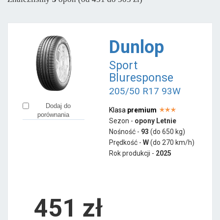
Semperit
od 459 zł
Pozostałe marki
Dunlop
Aplus
od 256 zł
Sport
Apollo
od 378 zł
Bluresponse
Austone
od 253 zł
205/50 R17 93W
Ceat
od 240 zł
Dodaj do
Klasa
premium
Firemax
od 284 zł
porównania
Sezon -
opony Letnie
Goodride
od 263 zł
Nośność -
93
(do 650 kg)
Hifly
Prędkość -
W
(do 270 km/h)
od 293 zł
Rok produkcji -
2025
Laufenn
od 367 zł
LingLong
od 363 zł
Minerva
od 315 zł
451
zł
Mirage
od 474 zł