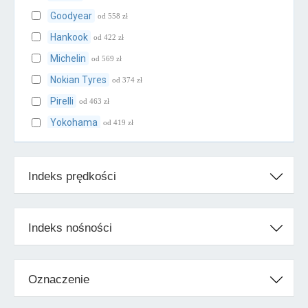
Goodyear
od 558 zł
Hankook
od 422 zł
Michelin
od 569 zł
Nokian Tyres
od 374 zł
Pirelli
od 463 zł
Yokohama
od 419 zł
Klasa średnia
Indeks prędkości
BFGoodrich
od 428 zł
Cooper
od 378 zł
Falken
od 383 zł
Indeks nośności
Firestone
od 388 zł
Fulda
od 416 zł
Oznaczenie
Kleber
od 389 zł