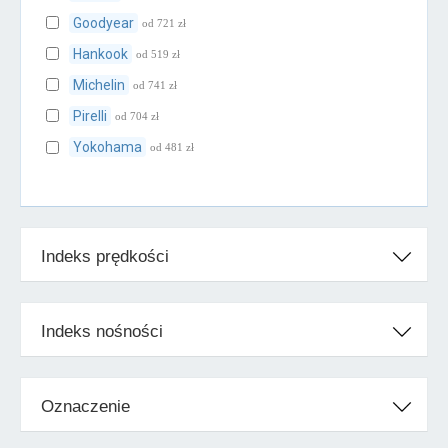
Goodyear
od 721 zł
Hankook
od 519 zł
Michelin
od 741 zł
Pirelli
od 704 zł
Yokohama
od 481 zł
Klasa średnia
Falken
od 450 zł
Indeks prędkości
Firestone
od 540 zł
Kleber
od 503 zł
Kumho
od 421 zł
Indeks nośności
Toyo
od 475 zł
Uniroyal
od 512 zł
Oznaczenie
Vredestein
od 515 zł