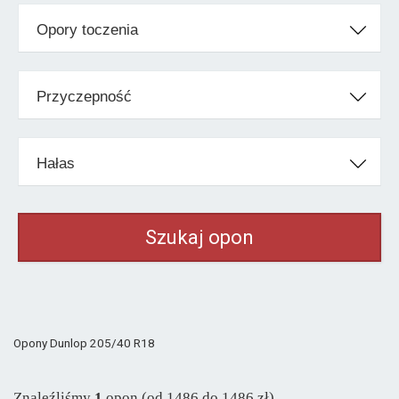
Klasa ekonomiczna
Opory toczenia
Barum
od 408 zł
Maxxis
od 397 zł
Przyczepność
Nexen
od 411 zł
Pozostałe marki
Hałas
Ceat
od 316 zł
Gripmax
od 328 zł
Laufenn
od 385 zł
Minerva
od 357 zł
Nankang
od 369 zł
Radar
od 316 zł
Opony Dunlop 205/40 R18
Znaleźliśmy
1
opon (od 1486 do 1486 zł)