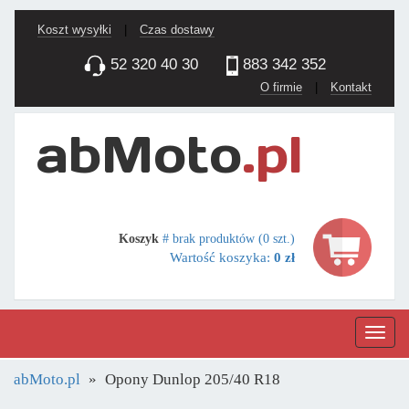
Koszt wysyłki
|
Czas dostawy
52 320 40 30
883 342 352
O firmie
|
Kontakt
Koszyk
# brak produktów (0 szt.)
Wartość koszyka:
0 zł
Nawig
abMoto.pl
Opony Dunlop 205/40 R18