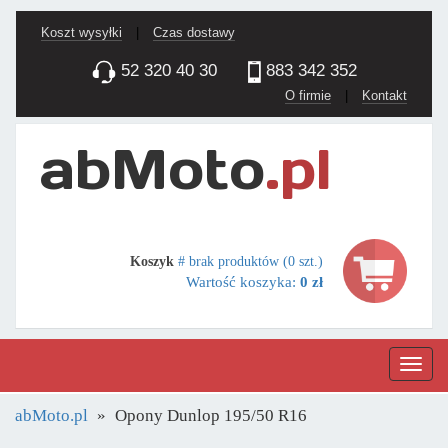
Koszt wysyłki
|
Czas dostawy
52 320 40 30
883 342 352
O firmie
|
Kontakt
Koszyk
# brak produktów (0 szt.)
Wartość koszyka:
0 zł
Nawig
abMoto.pl
Opony Dunlop 195/50 R16