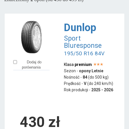
Aplus
od 242 zł
Austone
od 372 zł
Ceat
od 280 zł
Dunlop
Firemax
od 263 zł
Sport
Goodride
od 226 zł
Bluresponse
Laufenn
od 362 zł
195/50 R16 84V
LingLong
od 273 zł
Dodaj do
Klasa
premium
Minerva
od 285 zł
porównania
Sezon -
opony Letnie
Mirage
od 401 zł
Nośność -
84
(do 500 kg)
Nankang
Prędkość -
V
(do 240 km/h)
od 307 zł
Rok produkcji -
2025 - 2026
Ovation
od 278 zł
430
zł