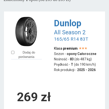
Aplus
od 184 zł
Apollo
od 203 zł
Austone
od 149 zł
Dunlop
Ceat
od 163 zł
All Season 2
Fortuna
od 531 zł
165/65 R14 83T
Fortune
od 311 zł
Goodride
od 195 zł
Klasa
premium
Dodaj do
Sezon -
opony Całoroczne
Hifly
od 203 zł
porównania
Nośność -
83
(do 487 kg)
Laufenn
od 183 zł
Prędkość -
T
(do 190 km/h)
Rok produkcji -
2025 - 2026
LingLong
od 173 zł
Minerva
od 250 zł
269
zł