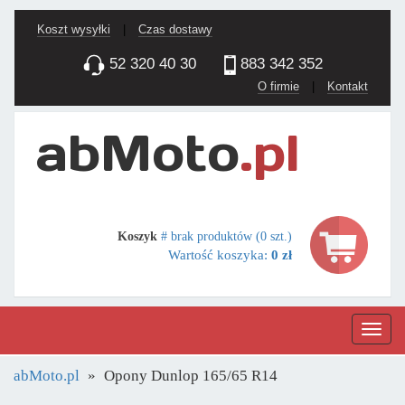
Koszt wysyłki
|
Czas dostawy
52 320 40 30
883 342 352
O firmie
|
Kontakt
Koszyk
# brak produktów (0 szt.)
Wartość koszyka:
0 zł
Nawig
abMoto.pl
Opony Dunlop 165/65 R14