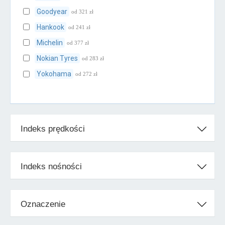
Goodyear
od 321 zł
Hankook
od 241 zł
Michelin
od 377 zł
Nokian Tyres
od 283 zł
Yokohama
od 272 zł
Klasa średnia
Cooper
od 246 zł
Indeks prędkości
Falken
od 222 zł
Firestone
od 256 zł
Fulda
od 207 zł
Indeks nośności
Kleber
od 254 zł
Kumho
od 207 zł
Oznaczenie
Uniroyal
od 244 zł