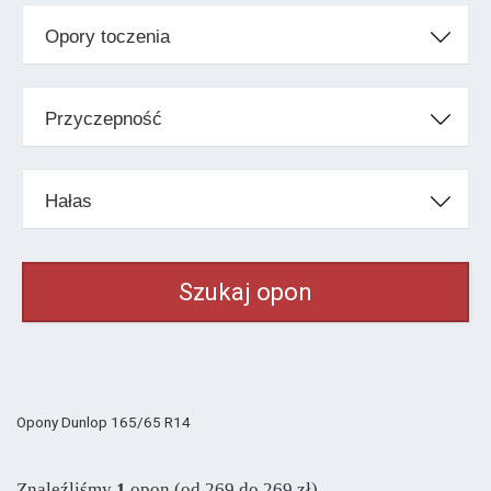
Vredestein
od 229 zł
Opory toczenia
Klasa ekonomiczna
Barum
od 215 zł
Przyczepność
Dębica
od 222 zł
Kormoran
od 219 zł
Hałas
Matador
od 218 zł
Maxxis
od 251 zł
Nexen
od 201 zł
Petlas
od 217 zł
Riken
od 333 zł
Sava
od 334 zł
Semperit
od 265 zł
Opony Dunlop 165/65 R14
Pozostałe marki
Znaleźliśmy
1
opon (od 269 do 269 zł)