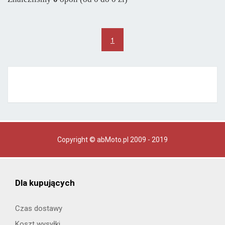
Pozostałe marki
Apollo
od 415 zł
1
Austone
od 310 zł
Ceat
od 269 zł
Firemax
od 308 zł
Fortuna
od 693 zł
Fortune
od 413 zł
Goodride
od 229 zł
Copyright © abMoto.pl 2009 - 2019
Gripmax
od 322 zł
Hifly
od 330 zł
Laufenn
od 371 zł
Dla kupujących
LingLong
od 335 zł
Czas dostawy
Koszt wysyłki