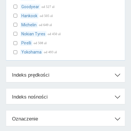
Goodyear
od 527 zł
Hankook
od 505 zł
Michelin
od 649 zł
Nokian Tyres
od 450 zł
Pirelli
od 508 zł
Yokohama
od 493 zł
Klasa średnia
Indeks prędkości
BFGoodrich
od 521 zł
Cooper
od 462 zł
Falken
od 463 zł
Indeks nośności
Firestone
od 462 zł
Fulda
od 516 zł
Oznaczenie
Kleber
od 480 zł