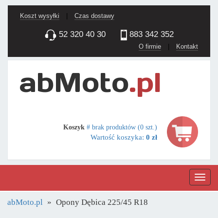
Koszt wysyłki
|
Czas dostawy
52 320 40 30
883 342 352
O firmie
|
Kontakt
Koszyk
# brak produktów (0 szt.)
Wartość koszyka:
0 zł
Nawig
abMoto.pl
Opony Dębica 225/45 R18