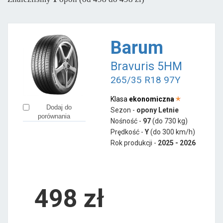
Viking
od 697 zł
Barum
Bravuris 5HM
265/35 R18 97Y
Klasa
ekonomiczna
Dodaj do
Sezon -
opony Letnie
porównania
Nośność -
97
(do 730 kg)
Prędkość -
Y
(do 300 km/h)
Rok produkcji -
2025 - 2026
498
zł