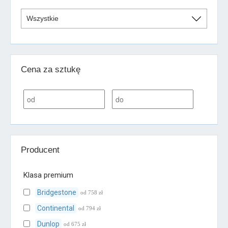
Cena za sztukę
Producent
Klasa premium
Bridgestone
od 758 zł
Continental
od 794 zł
Dunlop
od 675 zł