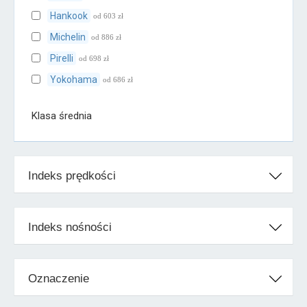
Hankook
od 603 zł
Michelin
od 886 zł
Pirelli
od 698 zł
Yokohama
od 686 zł
Klasa średnia
Cooper
od 601 zł
Falken
od 611 zł
Indeks prędkości
Firestone
od 510 zł
Kumho
od 649 zł
Toyo
od 862 zł
Indeks nośności
Uniroyal
od 677 zł
Vredestein
od 712 zł
Oznaczenie
Klasa ekonomiczna