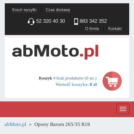
Koszt wysyłki
|
Czas dostawy
52 320 40 30
883 342 352
O firmie
|
Kontakt
Koszyk
# brak produktów (0 szt.)
Wartość koszyka:
0 zł
Nawig
abMoto.pl
Opony Barum 265/35 R18