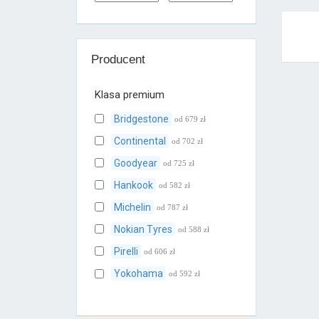
Producent
Klasa premium
Bridgestone
od 679 zł
Continental
od 702 zł
Goodyear
od 725 zł
Hankook
od 582 zł
Michelin
od 787 zł
Nokian Tyres
od 588 zł
Pirelli
od 606 zł
Yokohama
od 592 zł
Klasa średnia