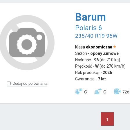
Barum
Polaris 6
235/40 R19 96W
Klasa
ekonomiczna
Sezon -
opony Zimowe
Nośność -
96
(do 710 kg)
Prędkość -
W
(do 270 km/h)
Rok produkcji -
2026
Gwarancja -
7 lat
Dodaj do porównania
C
C
72d
1