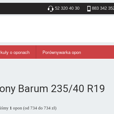
52 320 40 30
883 342 35
ykuły o oponach
Porównywarka opon
ony Barum 235/40 R19
liśmy
1
opon (od 734 do 734 zł)