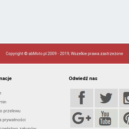
Copyright © abMoto.pl 2009 - 2019
, Wszelkie prawa zastrzeżone
macje
Odwiedź nas
e
min
o przelewu
ka prywatności
eczeństwo zakupów