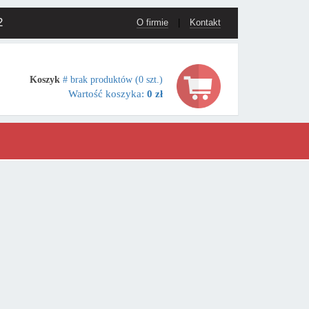
2
O firmie
|
Kontakt
Koszyk
# brak produktów (0 szt.)
Wartość koszyka:
0 zł