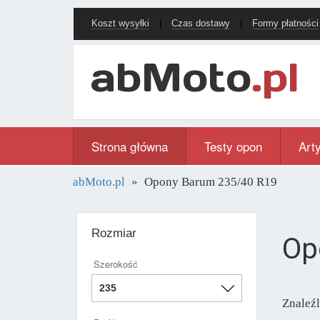
Koszt wysyłki
|
Czas dostawy
|
Formy płatności
Strona główna
Testy opon
Art
abMoto.pl
Opony Barum 235/40 R19
Rozmiar
Op
Szerokość
Znaleź