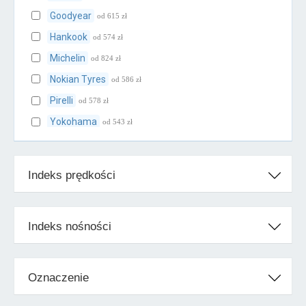
Goodyear
od 615 zł
Hankook
od 574 zł
Michelin
od 824 zł
Nokian Tyres
od 586 zł
Pirelli
od 578 zł
Yokohama
od 543 zł
Klasa średnia
Indeks prędkości
BFGoodrich
od 649 zł
Cooper
od 576 zł
Falken
od 578 zł
Indeks nośności
Firestone
od 583 zł
Fulda
od 604 zł
Oznaczenie
Kleber
od 598 zł