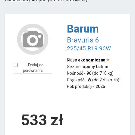
Pozostałe marki
Aplus
od 319 zł
Barum
Austone
od 347 zł
Bravuris 6
Ceat
od 329 zł
225/45 R19 96W
Goodride
od 280 zł
Gripmax
od 370 zł
Klasa
ekonomiczna
Dodaj do
Sezon -
opony Letnie
Hifly
od 450 zł
porównania
Nośność -
96
(do 710 kg)
LingLong
od 427 zł
Prędkość -
W
(do 270 km/h)
Rok produkcji -
2025
Minerva
od 365 zł
Nankang
od 533 zł
Ovation
od 223 zł
533
zł
Radar
od 645 zł