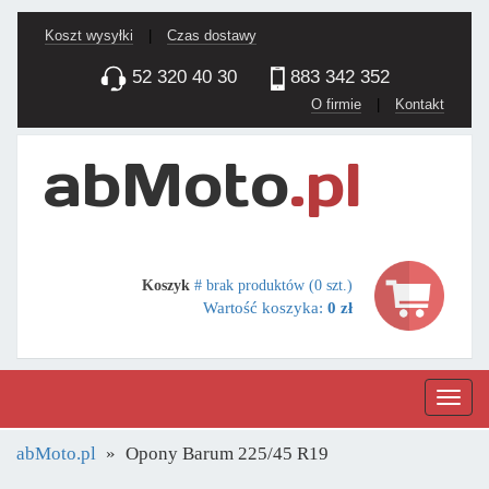
Koszt wysyłki
|
Czas dostawy
52 320 40 30
883 342 352
O firmie
|
Kontakt
Koszyk
# brak produktów (0 szt.)
Wartość koszyka:
0 zł
Nawig
abMoto.pl
Opony Barum 225/45 R19