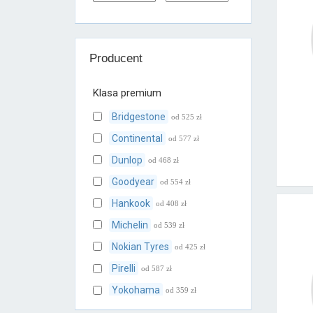
Producent
Klasa premium
Bridgestone
od 525 zł
Continental
od 577 zł
Dunlop
od 468 zł
Goodyear
od 554 zł
Hankook
od 408 zł
Michelin
od 539 zł
Nokian Tyres
od 425 zł
Pirelli
od 587 zł
Yokohama
od 359 zł