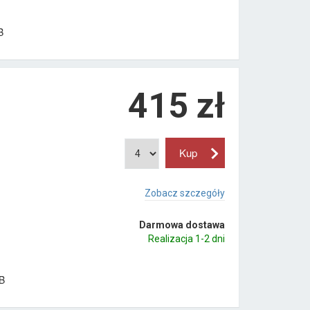
B
415
zł
Zobacz szczegóły
Darmowa dostawa
Realizacja 1-2 dni
B