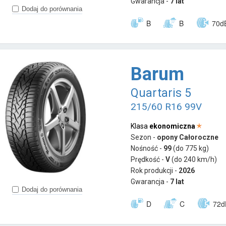
Gwarancja -
7 lat
Dodaj do porównania
B
B
70d
Barum
Quartaris 5
215/60 R16 99V
Klasa
ekonomiczna
Sezon -
opony Całoroczne
Nośność -
99
(do 775 kg)
Prędkość -
V
(do 240 km/h)
Rok produkcji -
2026
Gwarancja -
7 lat
Dodaj do porównania
D
C
72d