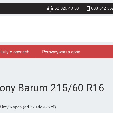
52 320 40 30
883 342 35
ykuły o oponach
Porównywarka opon
ony Barum 215/60 R16
liśmy
6
opon (od 370 do 475 zł)