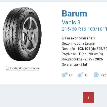
Barum
Vanis 3
215/60 R16 103/101
Klasa
ekonomiczna
Sezon -
opony Letnie
Nośność -
103/101
(do 875/82
Prędkość -
T
(do 190 km/h)
Rok produkcji -
2025 - 2026
Gwarancja -
7 lat
Dodaj do porównania
C
C
72d
1