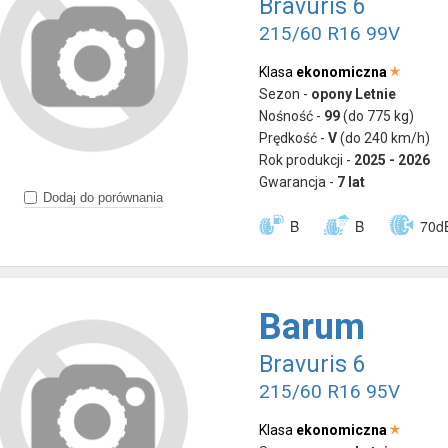
Bravuris 6
215/60 R16 99V
Klasa
ekonomiczna
Sezon -
opony Letnie
Nośność -
99
(do 775 kg)
Prędkość -
V
(do 240 km/h)
Rok produkcji -
2025 - 2026
Gwarancja -
7 lat
Dodaj do porównania
B
B
70d
Barum
Bravuris 6
215/60 R16 95V
Klasa
ekonomiczna