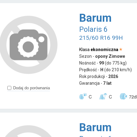
Barum
Polaris 6
215/60 R16 99H
Klasa
ekonomiczna
Sezon -
opony Zimowe
Nośność -
99
(do 775 kg)
Prędkość -
H
(do 210 km/h)
Rok produkcji -
2026
Gwarancja -
7 lat
Dodaj do porównania
C
C
72d
Barum