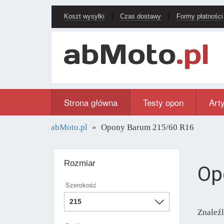
Koszt wysyłki
|
Czas dostawy
|
Formy płatności
Strona główna
Testy opon
Art
abMoto.pl
Opony Barum 215/60 R16
Rozmiar
Op
Szerokość
Znaleź