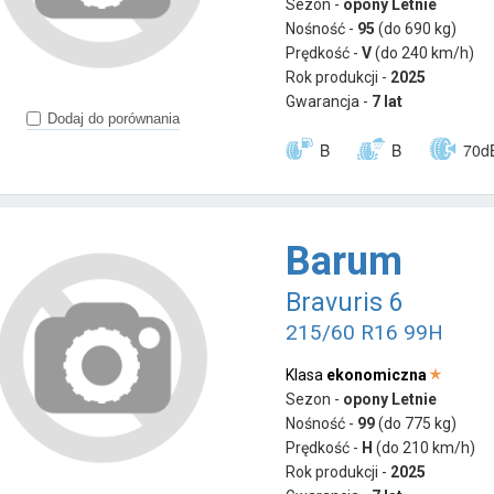
Sezon -
opony Letnie
Nośność -
95
(do 690 kg)
Prędkość -
V
(do 240 km/h)
Rok produkcji -
2025
Gwarancja -
7 lat
Dodaj do porównania
B
B
70d
Barum
Bravuris 6
215/60 R16 99H
Klasa
ekonomiczna
Sezon -
opony Letnie
Nośność -
99
(do 775 kg)
Prędkość -
H
(do 210 km/h)
Rok produkcji -
2025