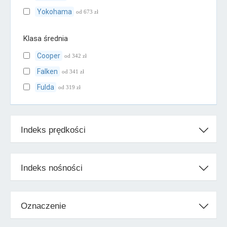
Yokohama
od 673 zł
Klasa średnia
Cooper
od 342 zł
Falken
od 341 zł
Fulda
od 319 zł
Kumho
od 285 zł
Uniroyal
od 357 zł
Indeks prędkości
Vredestein
od 365 zł
Klasa ekonomiczna
Indeks nośności
Maxxis
od 319 zł
Nexen
od 264 zł
Oznaczenie
Petlas
od 494 zł
Sava
od 293 zł