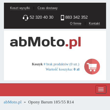
Koszt wysyłki
|
Czas dostawy
52 320 40 30
883 342 352
O firmie
|
Kontakt
Koszyk
# brak produktów (0 szt.)
Wartość koszyka:
0 zł
Nawig
abMoto.pl
Opony Barum 185/55 R14