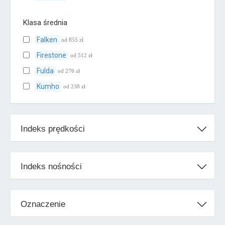
Klasa średnia
Falken
od 855 zł
Firestone
od 512 zł
Fulda
od 276 zł
Kumho
od 238 zł
Toyo
od 674 zł
Uniroyal
od 307 zł
Indeks prędkości
Vredestein
od 295 zł
Klasa ekonomiczna
Indeks nośności
Barum
od 273 zł
Dębica
od 248 zł
Oznaczenie
Kormoran
od 433 zł
Matador
od 349 zł