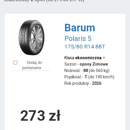
Tracmax
od 226 zł
Windforce
od 387 zł
Barum
Polaris 5
175/80 R14 88T
Klasa
ekonomiczna
Dodaj do
Sezon -
opony Zimowe
porównania
Nośność -
88
(do 560 kg)
Prędkość -
T
(do 190 km/h)
Rok produkcji -
2026
273
zł