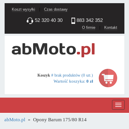
Koszt wysyłki
|
Czas dostawy
52 320 40 30
883 342 352
O firmie
|
Kontakt
Koszyk
# brak produktów (0 szt.)
Wartość koszyka:
0 zł
Nawig
abMoto.pl
Opony Barum 175/80 R14