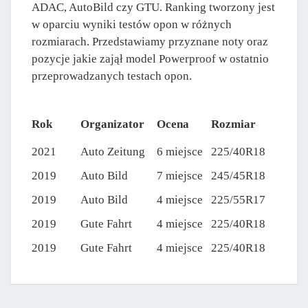
ADAC, AutoBild czy GTU. Ranking tworzony jest
w oparciu wyniki testów opon w różnych
rozmiarach. Przedstawiamy przyznane noty oraz
pozycje jakie zajął model Powerproof w ostatnio
przeprowadzanych testach opon.
Rok
Organizator
Ocena
Rozmiar
2021
Auto Zeitung
6 miejsce
225/40R18
2019
Auto Bild
7 miejsce
245/45R18
2019
Auto Bild
4 miejsce
225/55R17
2019
Gute Fahrt
4 miejsce
225/40R18
2019
Gute Fahrt
4 miejsce
225/40R18