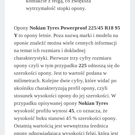
kontakcie z felgą, co zwiększa
wytrzymałość stopki opony.
Opony
Nokian Tyres Powerproof 225/45 R18 95
Y
to opony letnie. Poza nazwą marki i modelu na
oponie znaleźć można wiele cennych informacji
na temat ich rozmiaru i dokładnej
charakterystyki. Pierwsze trzy cyfry rozmiaru
opony czyli w tym przypadku
225
odnoszą się do
szerokości opony. Jest to wartość podana w
milimetrach. Kolejne dwie cyfry, które widać po
ukośniku charakteryzują profil opony, czyli
stosunek wysokości opony do jej szerokości. W
przypadku opisywanej opony
Nokian Tyres
wysokość profilu wynosi
45
, co oznacza, że
wysokość boku stanowi 45 % szerokości opony.
Ostatnią wartością jest wewnętrzna średnica
opony odpowiadająca wysokości felgi, która jest