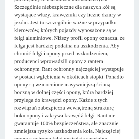
Szczególnie niebezpieczne dla naszych kół są
wystające włazy, krawężniki czy liczne dziury w
jezdni. Jest to szczególnie ważne w przypadku
kierowców, których pojazdy wyposażone są w
felgi aluminiowe. Niższy profil opony oznacza, że
felga jest bardziej podatna na uszkodzenia. Aby
chronić felgi i opony przed uszkodzeniem,
producenci wprowadzili opony z rantem
ochronnym. Rant ochronny najczęściej występuje
w postaci wgłębienia w okolicach stopki. Ponadto
opony są wzmocnione masywniejszą ścianą
boczną w dolnej części opony, która bardziej
przylega do krawędzi opony. Każde z tych
rozwiązań zabezpiecza wewnętrzną strukturę
boku opony i zakrywa krawędź felgi. Rant nie
gwarantuje 100% bezpieczeństwa, ale znacznie
zmniejsza ryzyko uszkodzenia koła. Najczęściej
opony z ochroną felgi posiadają specjalne