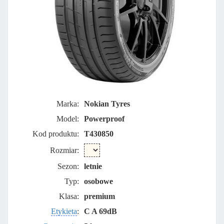
Marka:
Nokian Tyres
Model:
Powerproof
Kod produktu:
T430850
Rozmiar:
Sezon:
letnie
Typ:
osobowe
Klasa:
premium
Etykieta
:
C A 69dB