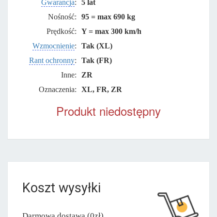
Gwarancja
:
5 lat
Nośność:
95 = max 690 kg
Prędkość:
Y = max 300 km/h
Wzmocnienie
:
Tak (XL)
Rant ochronny
:
Tak (FR)
Inne:
ZR
Oznaczenia:
XL, FR, ZR
Produkt niedostępny
Koszt wysyłki
Darmowa dostawa (0zł)