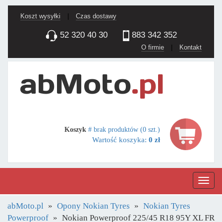
Koszt wysyłki
|
Czas dostawy
52 320 40 30
883 342 352
O firmie
|
Kontakt
Koszyk
# brak produktów (0 szt.)
Wartość koszyka:
0 zł
Nawig
abMoto.pl
Opony Nokian Tyres
Nokian Tyres
Powerproof
Nokian Powerproof 225/45 R18 95Y XL FR