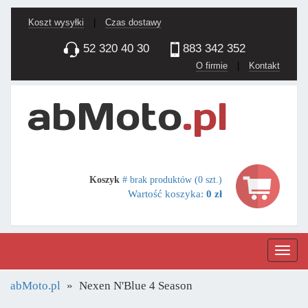
Koszt wysyłki
|
Czas dostawy
52 320 40 30
883 342 352
O firmie
|
Kontakt
Koszyk
# brak produktów (0 szt.)
Wartość koszyka:
0 zł
Nawig
abMoto.pl
Nexen N'Blue 4 Season