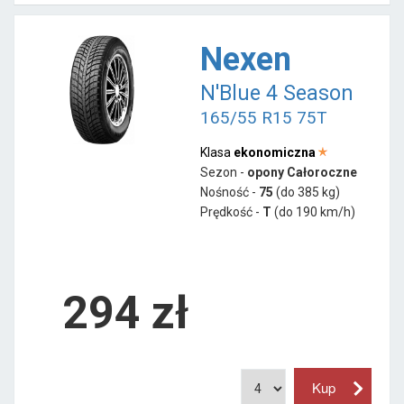
Nexen
N'Blue 4 Season
165/55 R15 75T
Klasa
ekonomiczna
Sezon -
opony Całoroczne
Nośność -
75
(do 385 kg)
Prędkość -
T
(do 190 km/h)
294 zł