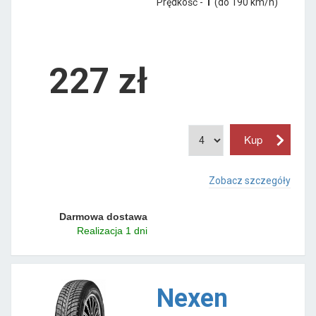
Prędkość -
T
(do 190 km/h)
227 zł
Zobacz szczegóły
Darmowa dostawa
Realizacja 1 dni
Nexen