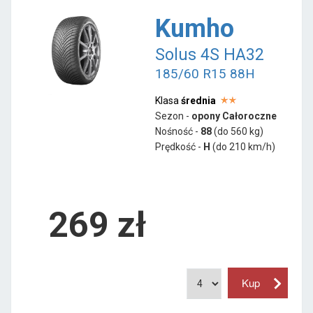
Kumho
Solus 4S HA32
185/60 R15 88H
Klasa
średnia
Sezon -
opony Całoroczne
Nośność -
88
(do 560 kg)
Prędkość -
H
(do 210 km/h)
269 zł