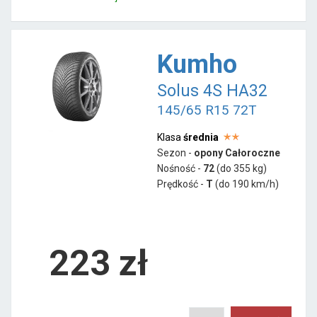
Kumho
Solus 4S HA32
145/65 R15 72T
Klasa
średnia
Sezon -
opony Całoroczne
Nośność -
72
(do 355 kg)
Prędkość -
T
(do 190 km/h)
223 zł