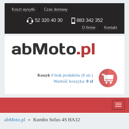
Koszt wysyłki
|
Czas dostawy
52 320 40 30
883 342 352
O firmie
|
Kontakt
Koszyk
# brak produktów (0 szt.)
Wartość koszyka:
0 zł
Nawig
abMoto.pl
Kumho Solus 4S HA32