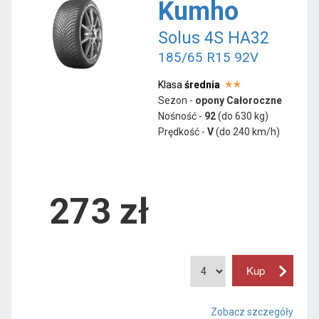
Kumho
Solus 4S HA32
185/65 R15 92V
Klasa
średnia
Sezon -
opony Całoroczne
Nośność -
92
(do 630 kg)
Prędkość -
V
(do 240 km/h)
273 zł
Zobacz szczegóły