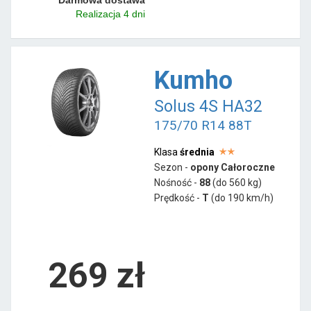
Realizacja 4 dni
Kumho
Solus 4S HA32
175/70 R14 88T
Klasa
średnia
Sezon -
opony Całoroczne
Nośność -
88
(do 560 kg)
Prędkość -
T
(do 190 km/h)
269 zł