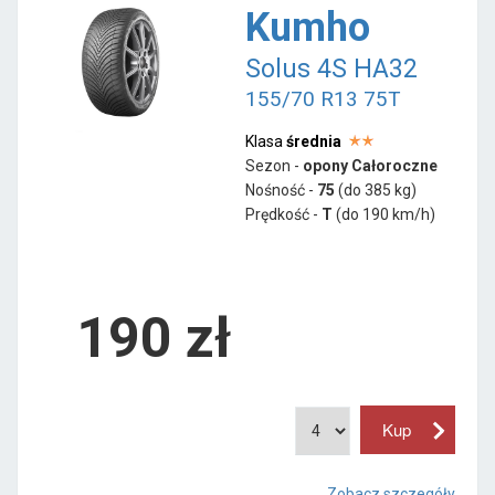
Kumho
Solus 4S HA32
155/70 R13 75T
Klasa
średnia
Sezon -
opony Całoroczne
Nośność -
75
(do 385 kg)
Prędkość -
T
(do 190 km/h)
190 zł
Zobacz szczegóły