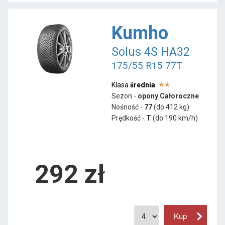
Kumho
Solus 4S HA32
175/55 R15 77T
Klasa
średnia
Sezon -
opony Całoroczne
Nośność -
77
(do 412 kg)
Prędkość -
T
(do 190 km/h)
292 zł