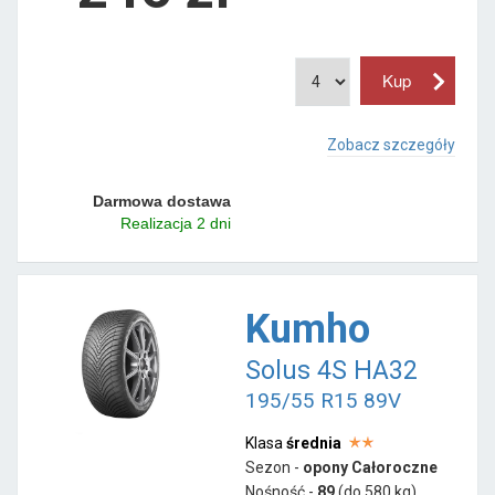
Zobacz szczegóły
Darmowa dostawa
Realizacja 2 dni
Kumho
Solus 4S HA32
195/55 R15 89V
Klasa
średnia
Sezon -
opony Całoroczne
Nośność -
89
(do 580 kg)