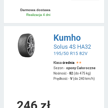
Darmowa dostawa
Realizacja 4 dni
Kumho
Solus 4S HA32
195/50 R15 82V
Klasa
średnia
Sezon -
opony Całoroczne
Nośność -
82
(do 475 kg)
Prędkość -
V
(do 240 km/h)
246 zł