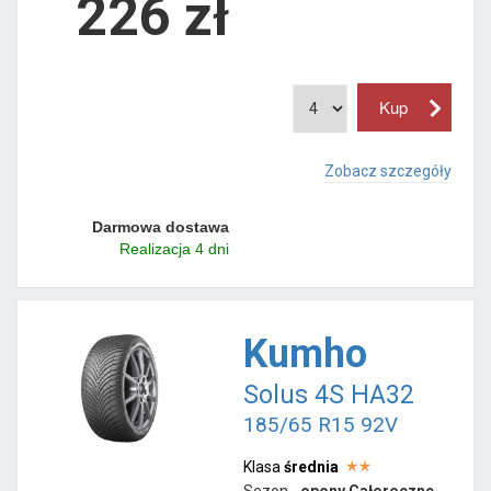
226 zł
Zobacz szczegóły
Darmowa dostawa
Realizacja 4 dni
Kumho
Solus 4S HA32
185/65 R15 92V
Klasa
średnia
Sezon -
opony Całoroczne