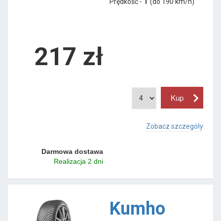
Prędkość -
T
(do 190 km/h)
217 zł
Zobacz szczegóły
Darmowa dostawa
Realizacja 2 dni
Kumho