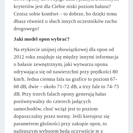
kryteriów jest dla Ciebie niski poziom hałasu?
Cenisz sobie komfort – to dobrze, bo dzięki temu
dbasz również o słuch innych uczestników ruchu
drogowego!
Jaki model opon wybrać?
Na etykiecie unijnej obowiązkowej dla opon od
2012 roku znajduje się między innymi informacja
o hałasie zewnętrznym, jaki wytwarza opona
odrywająca się od nawierzchni przy prędkości 80
km/h. Jedna ciemna fala na grafice to poziom 67-
68 dB, dwie – około 71-72 dB, a trzy fale to 74-75
dB. Przy trzech falach opony generują hałas
porównywalny do czterech jadących
samochodów, choć wciąż jest to poziom
dopuszczalny przez normy. Jeśli kierujesz się
parametrem głośności przy zakupie opon, to
najlepszym wyborem będą oczywiście te z