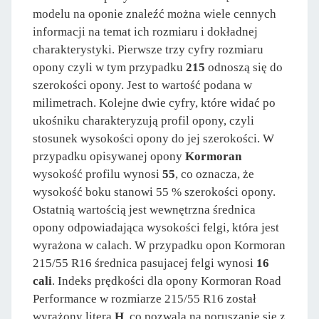
modelu na oponie znaleźć można wiele cennych
informacji na temat ich rozmiaru i dokładnej
charakterystyki. Pierwsze trzy cyfry rozmiaru
opony czyli w tym przypadku
215
odnoszą się do
szerokości opony. Jest to wartość podana w
milimetrach. Kolejne dwie cyfry, które widać po
ukośniku charakteryzują profil opony, czyli
stosunek wysokości opony do jej szerokości. W
przypadku opisywanej opony
Kormoran
wysokość profilu wynosi
55
, co oznacza, że
wysokość boku stanowi 55 % szerokości opony.
Ostatnią wartością jest wewnętrzna średnica
opony odpowiadająca wysokości felgi, która jest
wyrażona w calach. W przypadku opon Kormoran
215/55 R16 średnica pasujacej felgi wynosi
16
cali
. Indeks prędkości dla opony Kormoran Road
Performance w rozmiarze 215/55 R16 został
wyrażony literą
H
, co pozwala na poruszanie się z