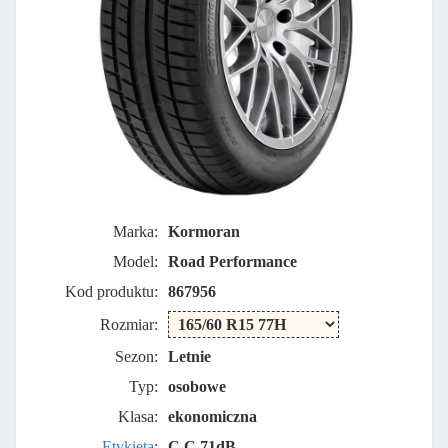
Marka:
Kormoran
Model:
Road Performance
Kod produktu:
867956
Rozmiar:
Sezon:
Letnie
Typ:
osobowe
Klasa:
ekonomiczna
Etykieta
:
C C 71dB