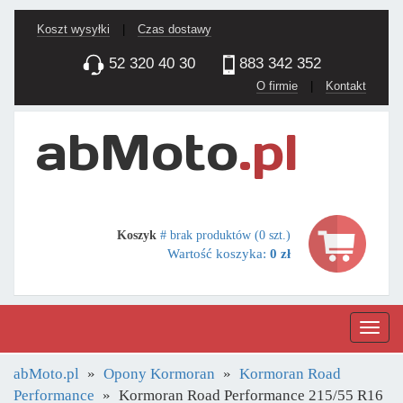
Koszt wysyłki
|
Czas dostawy
52 320 40 30
883 342 352
O firmie
|
Kontakt
Koszyk
# brak produktów (0 szt.)
Wartość koszyka:
0 zł
Nawig
abMoto.pl
Opony Kormoran
Kormoran Road
Performance
Kormoran Road Performance 215/55 R16