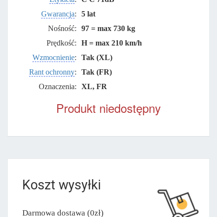
Gwarancja
:
5 lat
Nośność:
97 = max 730 kg
Prędkość:
H = max 210 km/h
Wzmocnienie
:
Tak (XL)
Rant ochronny
:
Tak (FR)
Oznaczenia:
XL, FR
Produkt niedostępny
Koszt wysyłki
Darmowa dostawa (0zł)