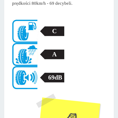
prędkości 80km/h - 69 decybeli.
C
A
69dB