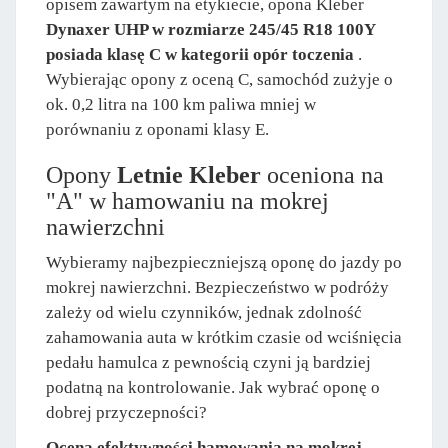
opisem zawartym na etykiecie, opona Kleber
Dynaxer UHP w rozmiarze 245/45 R18 100Y
posiada klasę C w kategorii opór toczenia
.
Wybierając opony z oceną C, samochód zużyje o
ok. 0,2 litra na 100 km paliwa mniej w
porównaniu z oponami klasy E.
Opony
Letnie Kleber
oceniona na
"A" w hamowaniu na mokrej
nawierzchni
Wybieramy najbezpieczniejszą oponę do jazdy po
mokrej nawierzchni. Bezpieczeństwo w podróży
zależy od wielu czynników, jednak zdolność
zahamowania auta w krótkim czasie od wciśnięcia
pedału hamulca z pewnością czyni ją bardziej
podatną na kontrolowanie. Jak wybrać oponę o
dobrej przyczepności?
Ocena efektywności hamowania na mokrej