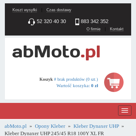
Koszt wysyłki
|
Czas dostawy
52 320 40 30
883 342 352
O firmie
|
Kontakt
Koszyk
# brak produktów (0 szt.)
Wartość koszyka:
0 zł
Nawig
abMoto.pl
Opony Kleber
Kleber Dynaxer UHP
Kleber Dynaxer UHP 245/45 R18 100Y XL FR