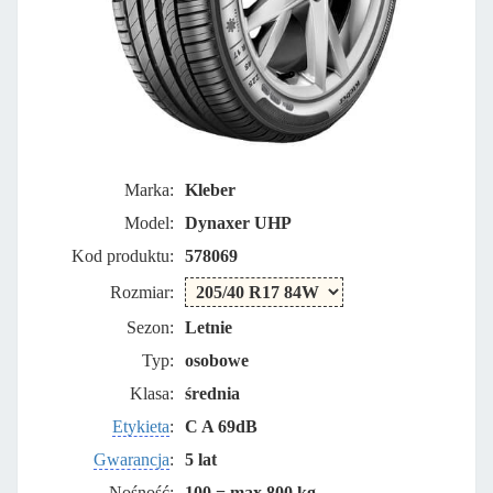
Marka:
Kleber
Model:
Dynaxer UHP
Kod produktu:
578069
Rozmiar:
Sezon:
Letnie
Typ:
osobowe
Klasa:
średnia
Etykieta
:
C A 69dB
Gwarancja
:
5 lat
Nośność:
100 = max 800 kg