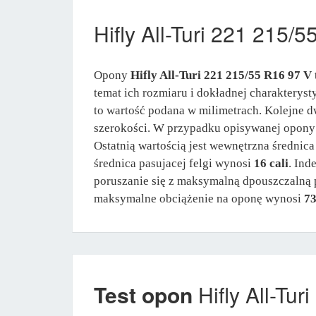
Hifly All-Turi 221 215/
Opony
Hifly All-Turi 221 215/55 R16 97 V
temat ich rozmiaru i dokładnej charakterys
to wartość podana w milimetrach. Kolejne dw
szerokości. W przypadku opisywanej opon
Ostatnią wartością jest wewnętrzna średnic
średnica pasujacej felgi wynosi
16 cali
. Ind
poruszanie się z maksymalną dpouszczalną
maksymalne obciążenie na oponę wynosi
73
Test opon
Hifly All-Tu