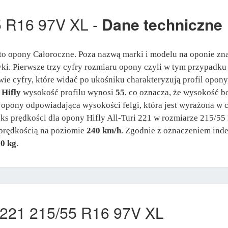
55 R16 97V XL -
Dane techniczne
to opony Całoroczne. Poza nazwą marki i modelu na oponie zn
tyki. Pierwsze trzy cyfry rozmiaru opony czyli w tym przypadk
ie cyfry, które widać po ukośniku charakteryzują profil opony
y
Hifly
wysokość profilu wynosi
55
, co oznacza, że wysokość b
a opony odpowiadająca wysokości felgi, która jest wyrażona w
eks prędkości dla opony Hifly All-Turi 221 w rozmiarze 215/55
 prędkością na poziomie
240 km/h
. Zgodnie z oznaczeniem ind
0 kg
.
ri 221 215/55 R16 97V XL