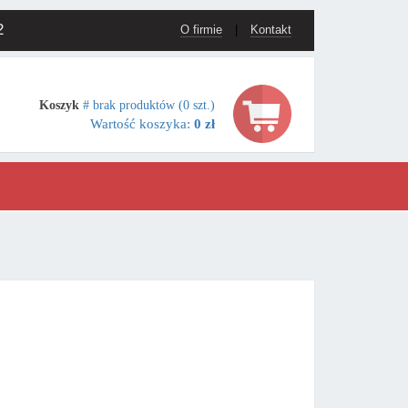
2
O firmie
|
Kontakt
Koszyk
# brak produktów (0 szt.)
Wartość koszyka:
0 zł