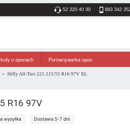
52 320 40 30
883 342 35
ykuły o oponach
Porównywarka opon
Hifly All-Turi 221 215/55 R16 97V XL
/55 R16 97V
 wysyłka
Dostawa 5-7 dni