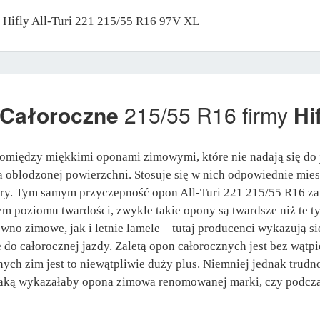
y Hifly All-Turi 221 215/55 R16 97V XL
 Całoroczne
215/55 R16 firmy
Hi
między miękkimi oponami zimowymi, które nie nadają się do j
na oblodzonej powierzchni. Stosuje się w nich odpowiednie mie
ury. Tym samym przyczepność opon All-Turi 221 215/55 R16 zar
em poziomu twardości, zwykle takie opony są twardsze niż te t
no zimowe, jak i letnie lamele – tutaj producenci wykazują s
e do całorocznej jazdy. Zaletą opon całorocznych jest bez wąt
ch zim jest to niewątpliwie duży plus. Niemniej jednak trudn
jaką wykazałaby opona zimowa renomowanej marki, czy podczas 