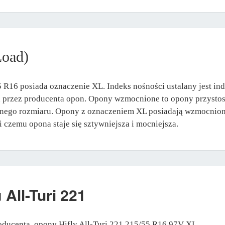
Load)
 R16 posiada oznaczenie XL. Indeks nośności ustalany jest in
na przez producenta opon. Opony wzmocnione to opony przysto
anego rozmiaru. Opony z oznaczeniem XL posiadają wzmocniony
czemu opona staje się sztywniejsza i mocniejsza.
u
All-Turi 221
oducenta, opony Hifly All-Turi 221 215/55 R16 97V XL