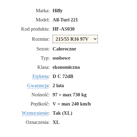
Marka:
Hifly
Model:
All-Turi 221
Kod produktu:
HF-AS030
Rozmiar:
Sezon:
Całoroczne
Typ:
osobowe
Klasa:
ekonomiczna
Etykieta
:
D C 72dB
Gwarancja
:
2 lata
Nośność:
97 = max 730 kg
Prędkość:
V = max 240 km/h
Wzmocnienie
:
Tak (XL)
Oznaczenia:
XL