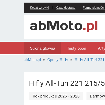
Koszt wysyłki
|
Czas dostawy
|
Formy płatności
Strona główna
Testy opon
Art
abMoto.pl
Opony Hifly
Hifly All-Turi 221
Hifly All-Turi 221 215
Rok produkcji 2025 - 2026
Darmowa