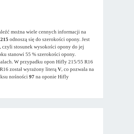
aleźć można wiele cennych informacji na
u
215
odnoszą się do szerokości opony. Jest
, czyli stosunek wysokości opony do jej
oku stanowi 55 % szerokości opony.
 calach. W przypadku opon Hifly 215/55 R16
 R16 został wyrażony literą
V
, co pozwala na
eksu nośności
97
na oponie Hifly