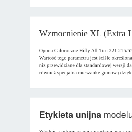
Wzmocnienie XL (Extra 
Opona Całoroczne Hifly All-Turi 221 215/55
Wartość tego parametru jest ściśle określo
niż przewidziane dla standardowej wersji d
również specjalną mieszankę gumową dzięki 
Etykieta unijna
model
Zgodnie z informacjami zawartymi przez pr