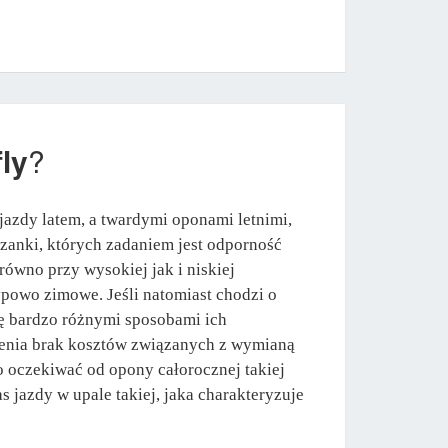
fly
?
azdy latem, a twardymi oponami letnimi,
szanki, których zadaniem jest odporność
ówno przy wysokiej jak i niskiej
ypowo zimowe. Jeśli natomiast chodzi o
ię bardzo różnymi sposobami ich
pienia brak kosztów związanych z wymianą
o oczekiwać od opony całorocznej takiej
jazdy w upale takiej, jaka charakteryzuje