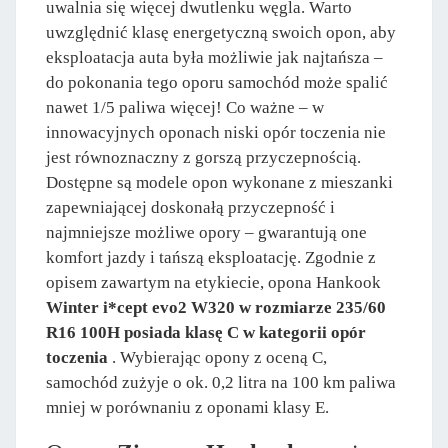
uwalnia się więcej dwutlenku węgla. Warto
uwzględnić klasę energetyczną swoich opon, aby
eksploatacja auta była możliwie jak najtańsza –
do pokonania tego oporu samochód może spalić
nawet 1/5 paliwa więcej! Co ważne – w
innowacyjnych oponach niski opór toczenia nie
jest równoznaczny z gorszą przyczepnością.
Dostępne są modele opon wykonane z mieszanki
zapewniającej doskonałą przyczepność i
najmniejsze możliwe opory – gwarantują one
komfort jazdy i tańszą eksploatację. Zgodnie z
opisem zawartym na etykiecie, opona Hankook
Winter i*cept evo2 W320 w rozmiarze 235/60
R16 100H posiada klasę C w kategorii opór
toczenia
. Wybierając opony z oceną C,
samochód zużyje o ok. 0,2 litra na 100 km paliwa
mniej w porównaniu z oponami klasy E.