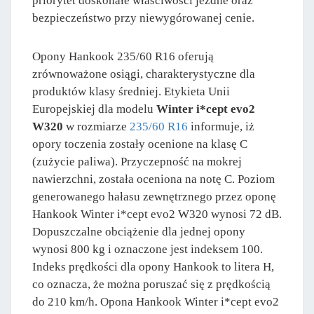
priorytet doskonałe właściwości jezdne oraz
bezpieczeństwo przy niewygórowanej cenie.
Opony Hankook 235/60 R16 oferują
zrównoważone osiągi, charakterystyczne dla
produktów klasy średniej. Etykieta Unii
Europejskiej dla modelu
Winter i*cept evo2
W320
w rozmiarze
235/60 R16
informuje, iż
opory toczenia zostały ocenione na klasę C
(zużycie paliwa). Przyczepność na mokrej
nawierzchni, została oceniona na notę C. Poziom
generowanego hałasu zewnętrznego przez oponę
Hankook Winter i*cept evo2 W320 wynosi 72 dB.
Dopuszczalne obciążenie dla jednej opony
wynosi 800 kg i oznaczone jest indeksem 100.
Indeks prędkości dla opony Hankook to litera H,
co oznacza, że można poruszać się z prędkością
do 210 km/h. Opona Hankook Winter i*cept evo2