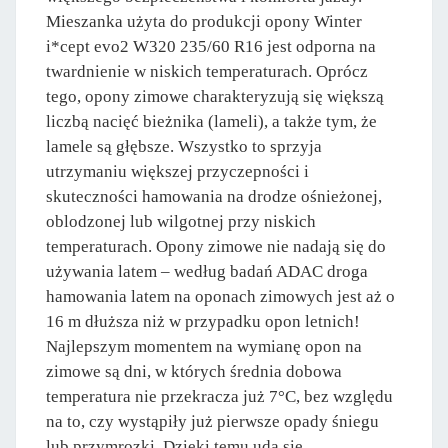
Mieszanka użyta do produkcji opony Winter
i*cept evo2 W320 235/60 R16 jest odporna na
twardnienie w niskich temperaturach. Oprócz
tego, opony zimowe charakteryzują się większą
liczbą nacięć bieżnika (lameli), a także tym, że
lamele są głębsze. Wszystko to sprzyja
utrzymaniu większej przyczepności i
skuteczności hamowania na drodze ośnieżonej,
oblodzonej lub wilgotnej przy niskich
temperaturach. Opony zimowe nie nadają się do
używania latem – według badań ADAC droga
hamowania latem na oponach zimowych jest aż o
16 m dłuższa niż w przypadku opon letnich!
Najlepszym momentem na wymianę opon na
zimowe są dni, w których średnia dobowa
temperatura nie przekracza już 7°C, bez względu
na to, czy wystąpiły już pierwsze opady śniegu
lub przymrozki. Dzięki temu uda się