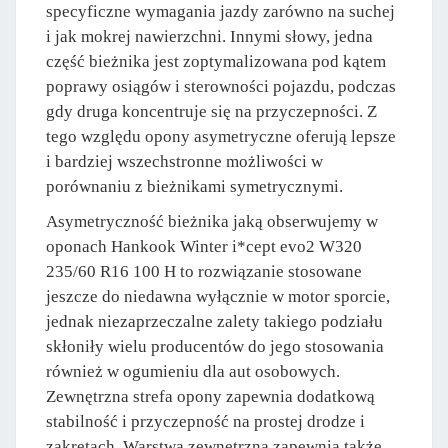
specyficzne wymagania jazdy zarówno na suchej
i jak mokrej nawierzchni. Innymi słowy, jedna
część bieżnika jest zoptymalizowana pod kątem
poprawy osiągów i sterowności pojazdu, podczas
gdy druga koncentruje się na przyczepności. Z
tego względu opony asymetryczne oferują lepsze
i bardziej wszechstronne możliwości w
porównaniu z bieżnikami symetrycznymi.
Asymetryczność bieżnika jaką obserwujemy w
oponach Hankook Winter i*cept evo2 W320
235/60 R16 100 H to rozwiązanie stosowane
jeszcze do niedawna wyłącznie w motor sporcie,
jednak niezaprzeczalne zalety takiego podziału
skłoniły wielu producentów do jego stosowania
również w ogumieniu dla aut osobowych.
Zewnętrzna strefa opony zapewnia dodatkową
stabilność i przyczepność na prostej drodze i
zakrętach. Warstwa zewnętrzna zapewnia także