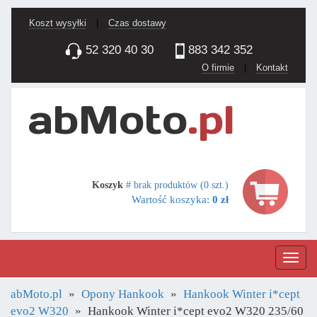
Koszt wysyłki
|
Czas dostawy
52 320 40 30
883 342 352
O firmie
|
Kontakt
Koszyk
# brak produktów (0 szt.)
Wartość koszyka:
0 zł
Nawig
abMoto.pl
Opony Hankook
Hankook Winter i*cept
evo2 W320
Hankook Winter i*cept evo2 W320 235/60