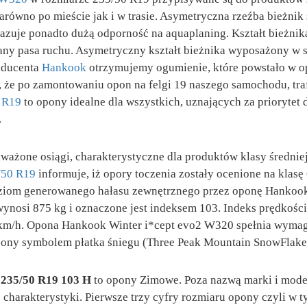
równo po mieście jak i w trasie. Asymetryczna rzeźba bieżnik
azuje ponadto dużą odporność na aquaplaning. Kształt bieżnik
any pasa ruchu. Asymetryczny kształt bieżnika wyposażony w 
roducenta
Hankook
otrzymujemy ogumienie, które powstało w o
że po zamontowaniu opon na felgi 19 naszego samochodu, trafi
 R19
to opony idealne dla wszystkich, uznających za priorytet
.
żone osiągi, charakterystyczne dla produktów klasy średniej.
/50 R19
informuje, iż opory toczenia zostały ocenione na klasę
Poziom generowanego hałasu zewnętrznego przez oponę Hankoo
ynosi 875 kg i oznaczone jest indeksem 103. Indeks prędkości 
 km/h. Opona Hankook Winter i*cept evo2 W320 spełnia wymag
zony symbolem płatka śniegu (Three Peak Mountain SnowFlake
 235/50 R19 103 H
to opony Zimowe. Poza nazwą marki i mode
j charakterystyki. Pierwsze trzy cyfry rozmiaru opony czyli w