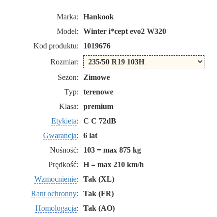
Marka:
Hankook
Model:
Winter i*cept evo2 W320
Kod produktu:
1019676
Rozmiar:
Sezon:
Zimowe
Typ:
terenowe
Klasa:
premium
Etykieta
:
C C 72dB
Gwarancja
:
6 lat
Nośność:
103 = max 875 kg
Prędkość:
H = max 210 km/h
Wzmocnienie
:
Tak (XL)
Rant ochronny
:
Tak (FR)
Homologacja
:
Tak (AO)