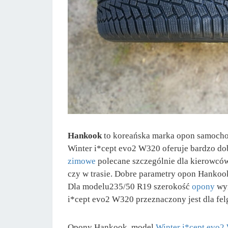
Hankook
to koreańska marka opon samochod
Winter i*cept evo2 W320 oferuje bardzo dob
zimowe
polecane szczególnie dla kierowców
czy w trasie. Dobre parametry opon Hanko
Dla modelu235/50 R19 szerokość
opony
wy
i*cept evo2 W320 przeznaczony jest dla felg
Opony Hankook, model
Winter i*cept evo