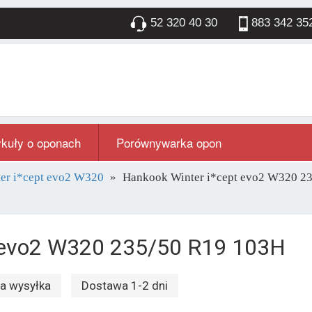
52 320 40 30
883 342 35
ykuły o oponach
Porównywarka opon
er i*cept evo2 W320
Hankook Winter i*cept evo2 W320 
t evo2 W320 235/50 R19 103H
 wysyłka
Dostawa 1-2 dni