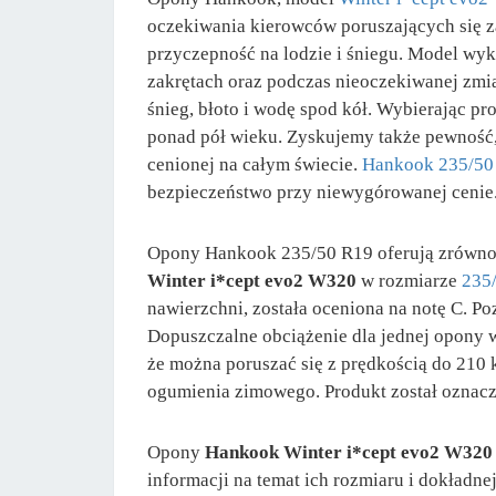
oczekiwania kierowców poruszających się za
przyczepność na lodzie i śniegu. Model wyk
zakrętach oraz podczas nieoczekiwanej zmi
śnieg, błoto i wodę spod kół. Wybierając p
ponad pół wieku. Zyskujemy także pewność, 
cenionej na całym świecie.
Hankook 235/50
bezpieczeństwo przy niewygórowanej cenie
Opony Hankook 235/50 R19 oferują zrównowa
Winter i*cept evo2 W320
w rozmiarze
235
nawierzchni, została oceniona na notę C. 
Dopuszczalne obciążenie dla jednej opony w
że można poruszać się z prędkością do 210
ogumienia zimowego. Produkt został oznac
Opony
Hankook Winter i*cept evo2 W320
informacji na temat ich rozmiaru i dokładne