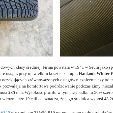
owych klasy średniej. Firma powstała w 1941 w Seulu jako spó
re osiągi, przy niewielkim koszcie zakupu.
Hankook Winter i
 oczekujących zrównoważonych osiągów niezależnie czy od teg
ok pozwalają na komfortowe podróżowanie podczas zimy, niez
nosi
235
mm. Wysokość profilu w tym przypadku to 50% szero
 w rozmiarze 19 cali co oznacza, że jego średnica wynosi 48.2
2 W320
w rozmiarze 235/50 R19 przypisywane są do produktów śr