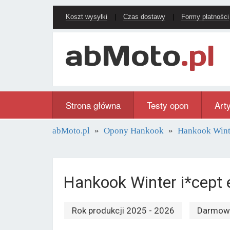
Koszt wysyłki
|
Czas dostawy
|
Formy płatności
Strona główna
Testy opon
Art
abMoto.pl
Opony Hankook
Hankook Wint
Hankook Winter i*cep
Rok produkcji 2025 - 2026
Darmowa