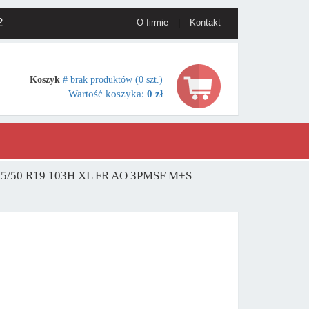
2
O firmie
|
Kontakt
Koszyk
# brak produktów (0 szt.)
Wartość koszyka:
0 zł
235/50 R19 103H XL FR AO 3PMSF M+S