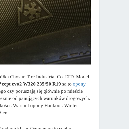
łka Chosun Tire Industrial Co. LTD. Model
*cept evo2 W320 235/50 R19
są to
opony
o czy poruszają się głównie po mieście
ależnie od panujących warunków drogowych.
kości. Wariant opony Hankook Winter
6 cm.
edniej klasy. Ogumienie to spełni