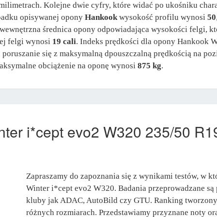
milimetrach. Kolejne dwie cyfry, które widać po ukośniku chara
ypadku opisywanej opony
Hankook
wysokość profilu wynosi
50
t wewnętrzna średnica opony odpowiadająca wysokości felgi, k
ej felgi wynosi
19 cali
. Indeks prędkości dla opony Hankook 
a poruszanie się z maksymalną dpouszczalną prędkością na po
aksymalne obciążenie na oponę wynosi
875 kg
.
ter i*cept evo2 W320 235/50 R
Zapraszamy do zapoznania się z wynikami testów, w k
Winter i*cept evo2 W320. Badania przeprowadzane są p
kluby jak ADAC, AutoBild czy GTU. Ranking tworzony 
różnych rozmiarach. Przedstawiamy przyznane noty ora