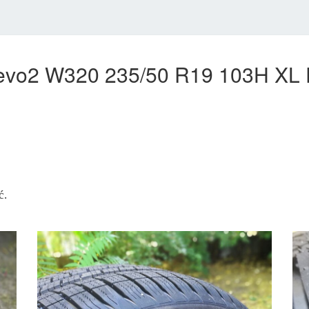
t evo2 W320 235/50 R19 103H X
ć.