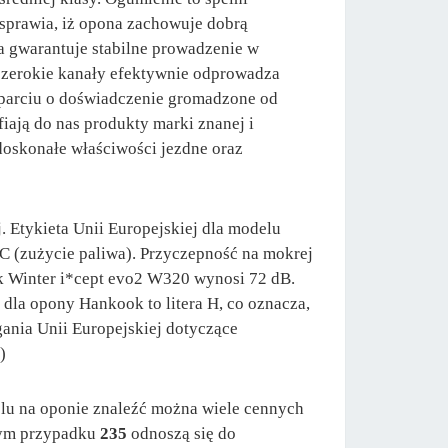
 sprawia, iż opona zachowuje dobrą
a gwarantuje stabilne prowadzenie w
szerokie kanały efektywnie odprowadza
parciu o doświadczenie gromadzone od
ają do nas produkty marki znanej i
 doskonałe właściwości jezdne oraz
 Etykieta Unii Europejskiej dla modelu
 C (zużycie paliwa). Przyczepność na mokrej
k Winter i*cept evo2 W320 wynosi 72 dB.
dla opony Hankook to litera H, co oznacza,
ania Unii Europejskiej dotyczące
)
lu na oponie znaleźć można wiele cennych
 tym przypadku
235
odnoszą się do