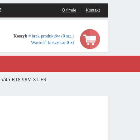
2
O firmie
|
Kontakt
Koszyk
# brak produktów (0 szt.)
Wartość koszyka:
0 zł
35/45 R18 98V XL FR