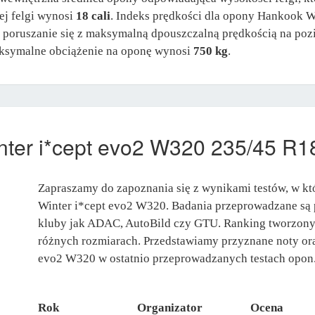
ej felgi wynosi
18 cali
. Indeks prędkości dla opony Hankook 
a poruszanie się z maksymalną dpouszczalną prędkością na po
symalne obciążenie na oponę wynosi
750 kg
.
ter i*cept evo2 W320 235/45 R1
Zapraszamy do zapoznania się z wynikami testów, w k
Winter i*cept evo2 W320. Badania przeprowadzane są p
kluby jak ADAC, AutoBild czy GTU. Ranking tworzony 
różnych rozmiarach. Przedstawiamy przyznane noty ora
evo2 W320 w ostatnio przeprowadzanych testach opon
Rok
Organizator
Ocena