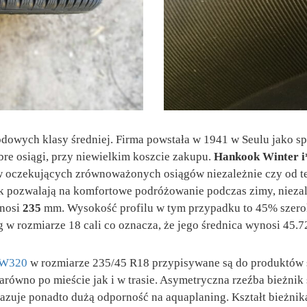
owych klasy średniej. Firma powstała w 1941 w Seulu jako spó
re osiągi, przy niewielkim koszcie zakupu.
Hankook Winter i
 oczekujących zrównoważonych osiągów niezależnie czy od teg
ok pozwalają na komfortowe podróżowanie podczas zimy, niez
nosi
235
mm. Wysokość profilu w tym przypadku to 45% szero
 w rozmiarze 18 cali co oznacza, że jego średnica wynosi 45.7
2 W320
w rozmiarze 235/45 R18 przypisywane są do produktów śr
równo po mieście jak i w trasie. Asymetryczna rzeźba bieżnik
azuje ponadto dużą odporność na aquaplaning. Kształt bieżnik