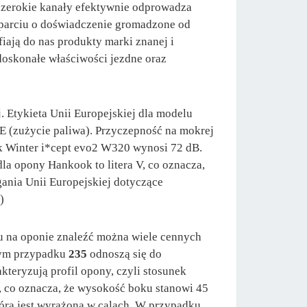
szerokie kanały efektywnie odprowadza
parciu o doświadczenie gromadzone od
ają do nas produkty marki znanej i
 doskonałe właściwości jezdne oraz
 Etykieta Unii Europejskiej dla modelu
 E (zużycie paliwa). Przyczepność na mokrej
k Winter i*cept evo2 W320 wynosi 72 dB.
la opony Hankook to litera V, co oznacza,
ania Unii Europejskiej dotyczące
)
 na oponie znaleźć można wiele cennych
 tym przypadku
235
odnoszą się do
kteryzują profil opony, czyli stosunek
, co oznacza, że wysokość boku stanowi 45
tóra jest wyrażona w calach. W przypadku