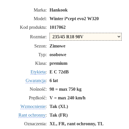
Marka:
Hankook
Model:
Winter i*cept evo2 W320
Kod produktu:
1017062
Rozmiar:
Sezon:
Zimowe
Typ:
osobowe
Klasa:
premium
Etykieta
:
E C 72dB
Gwarancja
:
6 lat
Nośność:
98 = max 750 kg
Prędkość:
V = max 240 km/h
Wzmocnienie
:
Tak (XL)
Rant ochronny
:
Tak (FR)
Oznaczenia:
XL, FR, rant ochronny, TL