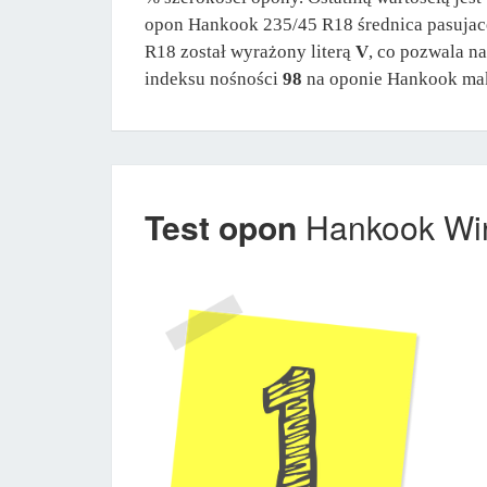
opon Hankook 235/45 R18 średnica pasujac
R18 został wyrażony literą
V
, co pozwala n
indeksu nośności
98
na oponie Hankook mak
Test opon
Hankook Win