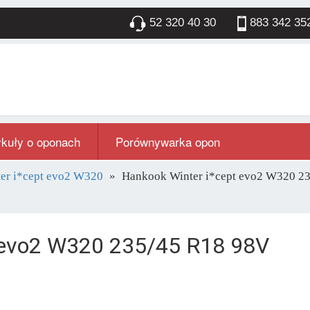
52 320 40 30
883 342 35
ykuły o oponach
Porównywarka opon
er i*cept evo2 W320
Hankook Winter i*cept evo2 W320 2
t evo2 W320 235/45 R18 98V