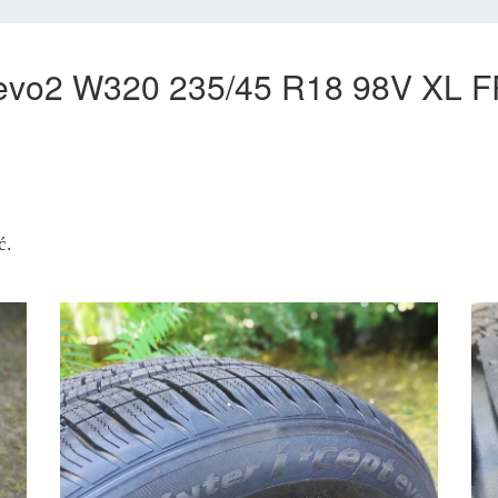
 evo2 W320 235/45 R18 98V XL F
ć.