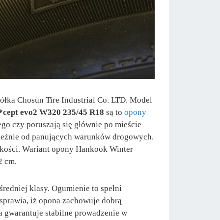
łka Chosun Tire Industrial Co. LTD. Model
*cept evo2 W320 235/45 R18
są to
opony
o czy poruszają się głównie po mieście
ależnie od panujących warunków drogowych.
kości. Wariant opony Hankook Winter
2 cm.
edniej klasy. Ogumienie to spełni
 sprawia, iż opona zachowuje dobrą
a gwarantuje stabilne prowadzenie w