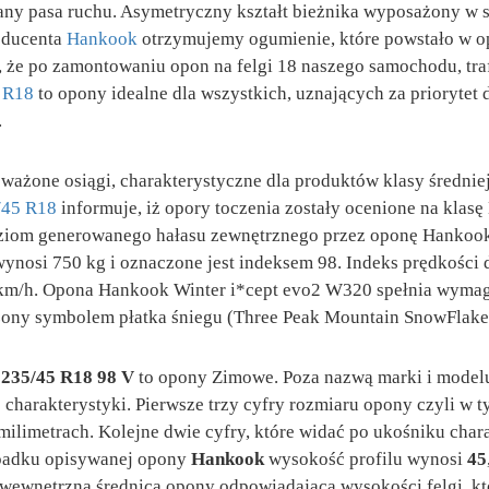
any pasa ruchu. Asymetryczny kształt bieżnika wyposażony w 
roducenta
Hankook
otrzymujemy ogumienie, które powstało w o
że po zamontowaniu opon na felgi 18 naszego samochodu, trafi
 R18
to opony idealne dla wszystkich, uznających za priorytet
.
żone osiągi, charakterystyczne dla produktów klasy średniej.
/45 R18
informuje, iż opory toczenia zostały ocenione na klasę
Poziom generowanego hałasu zewnętrznego przez oponę Hankoo
ynosi 750 kg i oznaczone jest indeksem 98. Indeks prędkości d
 km/h. Opona Hankook Winter i*cept evo2 W320 spełnia wymag
zony symbolem płatka śniegu (Three Peak Mountain SnowFlake
235/45 R18 98 V
to opony Zimowe. Poza nazwą marki i modelu
j charakterystyki. Pierwsze trzy cyfry rozmiaru opony czyli w
milimetrach. Kolejne dwie cyfry, które widać po ukośniku chara
ypadku opisywanej opony
Hankook
wysokość profilu wynosi
45
t wewnętrzna średnica opony odpowiadająca wysokości felgi, k