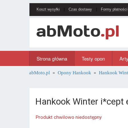
Koszt wysyłki
|
Czas dostawy
|
Formy płatności
Strona główna
Testy opon
Art
abMoto.pl
Opony Hankook
Hankook Wint
Hankook Winter i*cep
Produkt chwilowo niedostępny