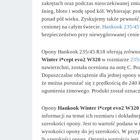
zakrętach oraz podczas nieoczekiwanej zmi
śnieg, błoto i wodę spod kół. Wybierając p
ponad pół wieku. Zyskujemy także pewność, 
cenionej na całym świecie.
Hankook 235/45
bezpieczeństwo przy niewygórowanej cenie
Opony Hankook 235/45 R18 oferują zrównowa
Winter i*cept evo2 W320
w rozmiarze
235
nawierzchni, została oceniona na notę C. 
Dopuszczalne obciążenie dla jednej opony w
że można poruszać się z prędkością do 240
ogumienia zimowego. Produkt został oznac
Opony
Hankook Winter i*cept evo2 W320 
informacji na temat ich rozmiaru i dokładne
szerokości opony. Jest to wartość podana w 
wysokości opony do jej szerokości. W prz
% szerokości opony. Ostatnią wartością jes