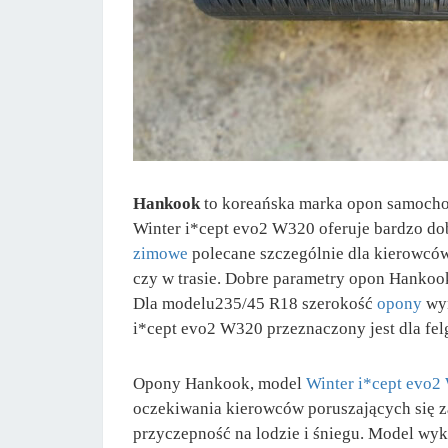
Hankook
to koreańska marka opon samochod
Winter i*cept evo2 W320 oferuje bardzo dob
zimowe
polecane szczególnie dla kierowców
czy w trasie. Dobre parametry opon Hanko
Dla modelu235/45 R18 szerokość
opony
wy
i*cept evo2 W320 przeznaczony jest dla felg
Opony Hankook, model
Winter i*cept evo
oczekiwania kierowców poruszających się za
przyczepność na lodzie i śniegu. Model wyk