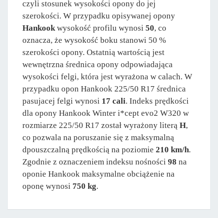
czyli stosunek wysokości opony do jej
szerokości. W przypadku opisywanej opony
Hankook
wysokość profilu wynosi
50
, co
oznacza, że wysokość boku stanowi 50 %
szerokości opony. Ostatnią wartością jest
wewnętrzna średnica opony odpowiadająca
wysokości felgi, która jest wyrażona w calach. W
przypadku opon Hankook 225/50 R17 średnica
pasujacej felgi wynosi
17 cali
. Indeks prędkości
dla opony Hankook Winter i*cept evo2 W320 w
rozmiarze 225/50 R17 został wyrażony literą
H
,
co pozwala na poruszanie się z maksymalną
dpouszczalną prędkością na poziomie
210 km/h
.
Zgodnie z oznaczeniem indeksu nośności
98
na
oponie Hankook maksymalne obciążenie na
oponę wynosi
750 kg
.