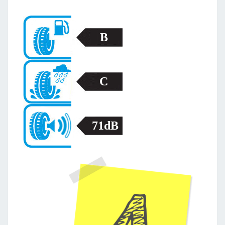
B
C
71dB