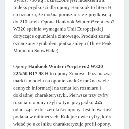
wynosi 750 kg i oznaczone jest indeksem 98.
Indeks prędkości dla opony Hankook to litera H,
co oznacza, że można poruszać się z prędkością
do 210 km/h. Opona Hankook Winter i*cept evo2
W320 spełnia wymagania Unii Europejskiej
dotyczące ogumienia zimowego. Produkt został
oznaczony symbolem płatka śniegu (Three Peak
Mountain SnowFlake)
Opony
Hankook Winter i*cept evo2 W320
225/50 R17 98 H
to opony Zimowe. Poza nazwą
marki i modelu na oponie znaleźć można wiele
cennych informacji na temat ich rozmiaru i
dokładnej charakterystyki. Pierwsze trzy cyfry
rozmiaru opony czyli w tym przypadku
225
odnoszą się do szerokości opony. Jest to wartość
podana w milimetrach. Kolejne dwie cyfry, które
widać po ukośniku charakteryzują profil opony,