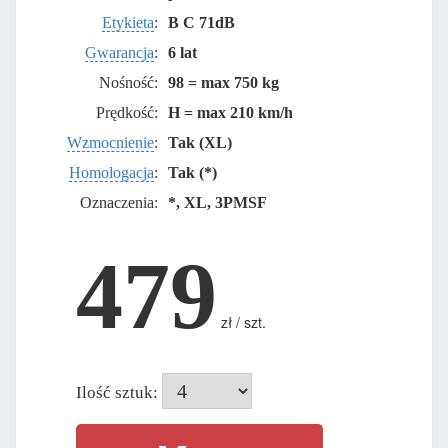
Etykieta
:
B C 71dB
Gwarancja
:
6 lat
Nośność:
98 = max 750 kg
Prędkość:
H = max 210 km/h
Wzmocnienie
:
Tak (XL)
Homologacja
:
Tak (*)
Oznaczenia:
*, XL, 3PMSF
479
zł / szt.
Ilość sztuk: