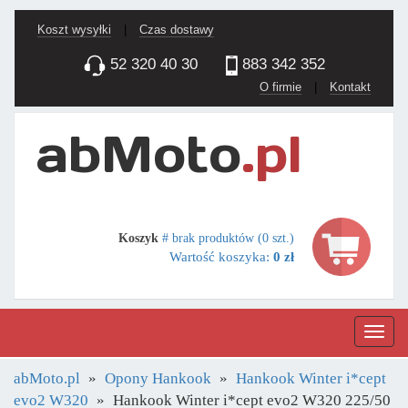
Koszt wysyłki
|
Czas dostawy
52 320 40 30
883 342 352
O firmie
|
Kontakt
Koszyk
# brak produktów (0 szt.)
Wartość koszyka:
0 zł
Nawig
abMoto.pl
Opony Hankook
Hankook Winter i*cept
evo2 W320
Hankook Winter i*cept evo2 W320 225/50