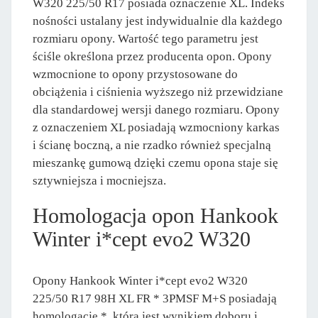
W320 225/50 R17 posiada oznaczenie XL. Indeks
nośności ustalany jest indywidualnie dla każdego
rozmiaru opony. Wartość tego parametru jest
ściśle określona przez producenta opon. Opony
wzmocnione to opony przystosowane do
obciążenia i ciśnienia wyższego niż przewidziane
dla standardowej wersji danego rozmiaru. Opony
z oznaczeniem XL posiadają wzmocniony karkas
i ścianę boczną, a nie rzadko również specjalną
mieszankę gumową dzięki czemu opona staje się
sztywniejsza i mocniejsza.
Homologacja opon Hankook
Winter i*cept evo2 W320
Opony Hankook Winter i*cept evo2 W320
225/50 R17 98H XL FR * 3PMSF M+S posiadają
homologację *, która jest wynikiem doboru i