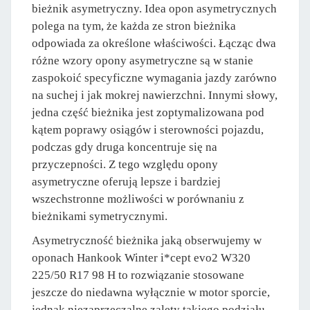
bieżnik asymetryczny. Idea opon asymetrycznych
polega na tym, że każda ze stron bieżnika
odpowiada za określone właściwości. Łącząc dwa
różne wzory opony asymetryczne są w stanie
zaspokoić specyficzne wymagania jazdy zarówno
na suchej i jak mokrej nawierzchni. Innymi słowy,
jedna część bieżnika jest zoptymalizowana pod
kątem poprawy osiągów i sterowności pojazdu,
podczas gdy druga koncentruje się na
przyczepności. Z tego względu opony
asymetryczne oferują lepsze i bardziej
wszechstronne możliwości w porównaniu z
bieżnikami symetrycznymi.
Asymetryczność bieżnika jaką obserwujemy w
oponach Hankook Winter i*cept evo2 W320
225/50 R17 98 H to rozwiązanie stosowane
jeszcze do niedawna wyłącznie w motor sporcie,
jednak niezaprzeczalne zalety takiego podziału