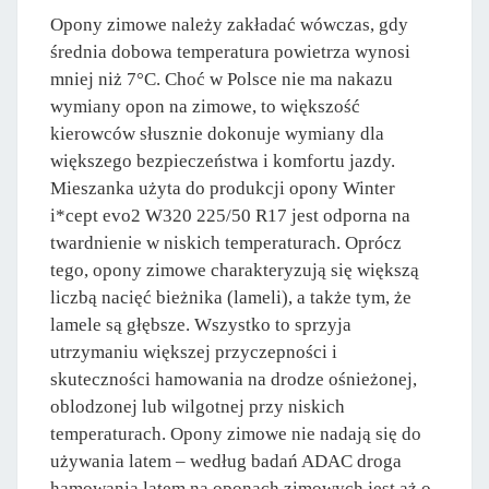
Opony zimowe należy zakładać wówczas, gdy
średnia dobowa temperatura powietrza wynosi
mniej niż 7°C. Choć w Polsce nie ma nakazu
wymiany opon na zimowe, to większość
kierowców słusznie dokonuje wymiany dla
większego bezpieczeństwa i komfortu jazdy.
Mieszanka użyta do produkcji opony Winter
i*cept evo2 W320 225/50 R17 jest odporna na
twardnienie w niskich temperaturach. Oprócz
tego, opony zimowe charakteryzują się większą
liczbą nacięć bieżnika (lameli), a także tym, że
lamele są głębsze. Wszystko to sprzyja
utrzymaniu większej przyczepności i
skuteczności hamowania na drodze ośnieżonej,
oblodzonej lub wilgotnej przy niskich
temperaturach. Opony zimowe nie nadają się do
używania latem – według badań ADAC droga
hamowania latem na oponach zimowych jest aż o