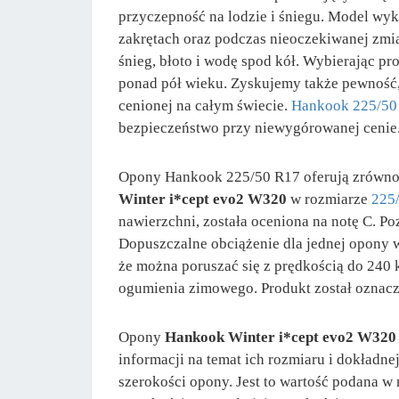
przyczepność na lodzie i śniegu. Model wyk
zakrętach oraz podczas nieoczekiwanej zmi
śnieg, błoto i wodę spod kół. Wybierając p
ponad pół wieku. Zyskujemy także pewność, 
cenionej na całym świecie.
Hankook 225/50
bezpieczeństwo przy niewygórowanej cenie
Opony Hankook 225/50 R17 oferują zrównowa
Winter i*cept evo2 W320
w rozmiarze
225
nawierzchni, została oceniona na notę C. 
Dopuszczalne obciążenie dla jednej opony w
że można poruszać się z prędkością do 240
ogumienia zimowego. Produkt został oznac
Opony
Hankook Winter i*cept evo2 W320 
informacji na temat ich rozmiaru i dokładne
szerokości opony. Jest to wartość podana w 