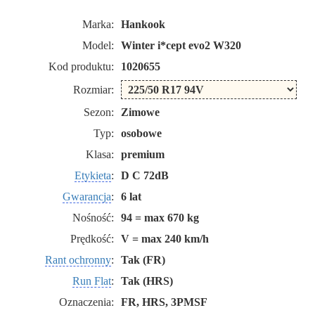
Marka:
Hankook
Model:
Winter i*cept evo2 W320
Kod produktu:
1020655
Rozmiar:
Sezon:
Zimowe
Typ:
osobowe
Klasa:
premium
Etykieta
:
D C 72dB
Gwarancja
:
6 lat
Nośność:
94 = max 670 kg
Prędkość:
V = max 240 km/h
Rant ochronny
:
Tak (FR)
Run Flat
:
Tak (HRS)
Oznaczenia:
FR, HRS, 3PMSF