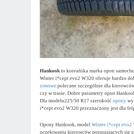
Hankook
to koreańska marka opon samochod
Winter i*cept evo2 W320 oferuje bardzo dob
zimowe
polecane szczególnie dla kierowców
czy w trasie. Dobre parametry opon Hanko
Dla modelu225/50 R17 szerokość
opony
wy
i*cept evo2 W320 przeznaczony jest dla felg
Opony Hankook, model
Winter i*cept evo
oczekiwania kierowców poruszających się za