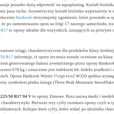
azuje ponadto dużą odporność na aquaplaning. Kształt bieżnik
any pasa ruchu. Asymetryczny kształt bieżnika wyposażony w 
roducenta
Hankook
otrzymujemy ogumienie, które powstało w o
że po zamontowaniu opon na felgi 17 naszego samochodu, trafi
 R17
to opony idealne dla wszystkich, uznających za priorytet
.
żone osiągi, charakterystyczne dla produktów klasy średniej.
/50 R17
informuje, iż opory toczenia zostały ocenione na klasę
Poziom generowanego hałasu zewnętrznego przez oponę Hankoo
ynosi 670 kg i oznaczone jest indeksem 94. Indeks prędkości d
 km/h. Opona Hankook Winter i*cept evo2 W320 spełnia wymag
zony symbolem płatka śniegu (Three Peak Mountain SnowFlake
225/50 R17 94 V
to opony Zimowe. Poza nazwą marki i modelu
j charakterystyki. Pierwsze trzy cyfry rozmiaru opony czyli w
milimetrach. Kolejne dwie cyfry, które widać po ukośniku chara