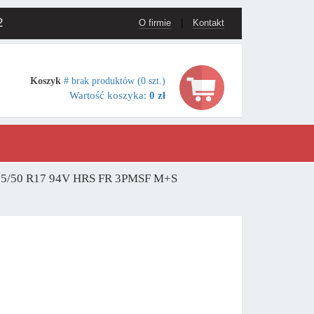
2
O firmie
|
Kontakt
Koszyk
# brak produktów (0 szt.)
Wartość koszyka:
0 zł
225/50 R17 94V HRS FR 3PMSF M+S