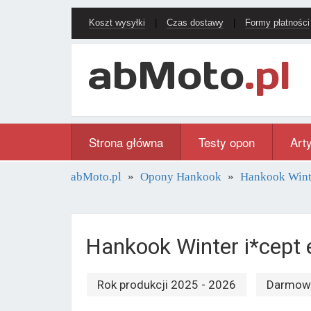
Koszt wysyłki
|
Czas dostawy
|
Formy płatności
Strona główna
Testy opon
Art
abMoto.pl
Opony Hankook
Hankook Wint
Hankook Winter i*cep
Rok produkcji 2025 - 2026
Darmowa