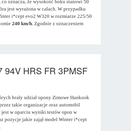
, co oznacza, że wysokość boku stanowi 50
tóra jest wyrażona w calach. W przypadku
Winter i*cept evo2 W320 w rozmiarze 225/50
ziomie
240 km/h
. Zgodnie z oznaczeniem
R17 94V HRS FR 3PMSF
tórych brały udział opony Zimowe Hankook
rzez takie organizacje oraz automobil
jest w oparciu wyniki testów opon w
z pozycje jakie zajął model Winter i*cept
.