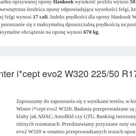
ypadku opisywanej opony
Hankook
wysokość profilu wynosi
50
t wewnętrzna średnica opony odpowiadająca wysokości felgi, k
ej felgi wynosi
17 cali
. Indeks prędkości dla opony Hankook 
a poruszanie się z maksymalną dpouszczalną prędkością na po
symalne obciążenie na oponę wynosi
670 kg
.
ter i*cept evo2 W320 225/50 
Zapraszamy do zapoznania się z wynikami testów, w k
Winter i*cept evo2 W320. Badania przeprowadzane są p
kluby jak ADAC, AutoBild czy GTU. Ranking tworzony 
różnych rozmiarach. Przedstawiamy przyznane noty ora
evo2 W320 w ostatnio przeprowadzanych testach opon