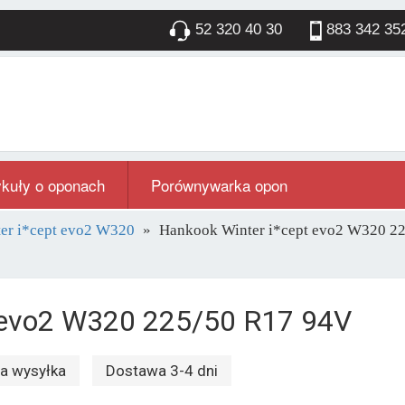
52 320 40 30
883 342 35
ykuły o oponach
Porównywarka opon
er i*cept evo2 W320
Hankook Winter i*cept evo2 W320 
t evo2 W320 225/50 R17 94V
 wysyłka
Dostawa 3-4 dni