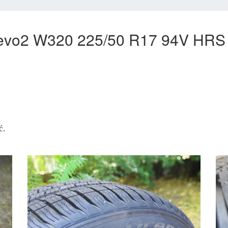
t evo2 W320 225/50 R17 94V HR
ć.