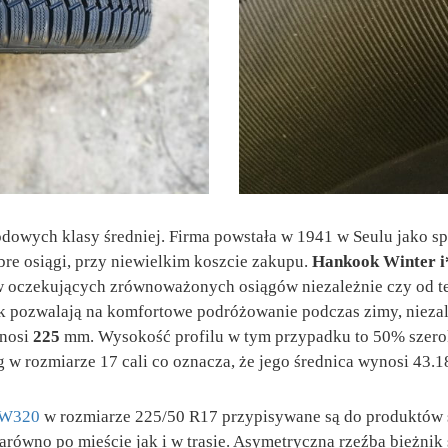
owych klasy średniej. Firma powstała w 1941 w Seulu jako spó
re osiągi, przy niewielkim koszcie zakupu.
Hankook Winter i
 oczekujących zrównoważonych osiągów niezależnie czy od teg
ok pozwalają na komfortowe podróżowanie podczas zimy, niez
nosi
225
mm. Wysokość profilu w tym przypadku to 50% szero
 w rozmiarze 17 cali co oznacza, że jego średnica wynosi 43.1
2 W320
w rozmiarze 225/50 R17 przypisywane są do produktów śr
równo po mieście jak i w trasie. Asymetryczna rzeźba bieżnik