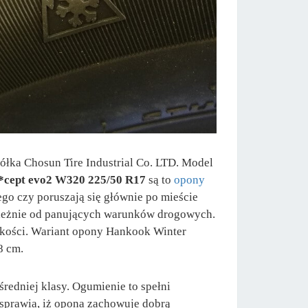
łka Chosun Tire Industrial Co. LTD. Model
*cept evo2 W320 225/50 R17
są to
opony
o czy poruszają się głównie po mieście
ależnie od panujących warunków drogowych.
kości. Wariant opony Hankook Winter
8 cm.
edniej klasy. Ogumienie to spełni
 sprawia, iż opona zachowuje dobrą