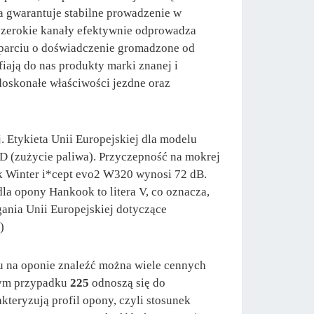
a gwarantuje stabilne prowadzenie w
szerokie kanały efektywnie odprowadza
parciu o doświadczenie gromadzone od
ają do nas produkty marki znanej i
 doskonałe właściwości jezdne oraz
 Etykieta Unii Europejskiej dla modelu
 D (zużycie paliwa). Przyczepność na mokrej
k Winter i*cept evo2 W320 wynosi 72 dB.
la opony Hankook to litera V, co oznacza,
ania Unii Europejskiej dotyczące
)
 na oponie znaleźć można wiele cennych
 tym przypadku
225
odnoszą się do
kteryzują profil opony, czyli stosunek