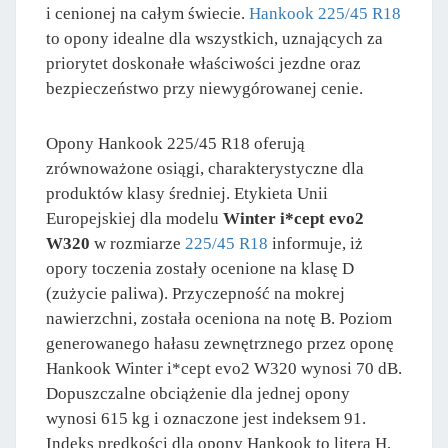
i cenionej na całym świecie.
Hankook 225/45 R18
to opony idealne dla wszystkich, uznających za
priorytet doskonałe właściwości jezdne oraz
bezpieczeństwo przy niewygórowanej cenie.
Opony Hankook 225/45 R18 oferują
zrównoważone osiągi, charakterystyczne dla
produktów klasy średniej. Etykieta Unii
Europejskiej dla modelu
Winter i*cept evo2
W320
w rozmiarze
225/45 R18
informuje, iż
opory toczenia zostały ocenione na klasę D
(zużycie paliwa). Przyczepność na mokrej
nawierzchni, została oceniona na notę B. Poziom
generowanego hałasu zewnętrznego przez oponę
Hankook Winter i*cept evo2 W320 wynosi 70 dB.
Dopuszczalne obciążenie dla jednej opony
wynosi 615 kg i oznaczone jest indeksem 91.
Indeks prędkości dla opony Hankook to litera H,