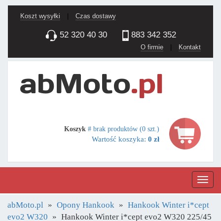
Koszt wysyłki
|
Czas dostawy
52 320 40 30
883 342 352
O firmie
|
Kontakt
Koszyk
# brak produktów (0 szt.)
Wartość koszyka:
0 zł
Nawig
abMoto.pl
Opony Hankook
Hankook Winter i*cept
evo2 W320
Hankook Winter i*cept evo2 W320 225/45