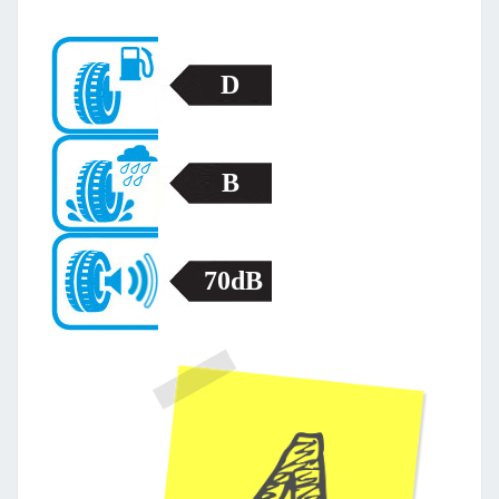
D
B
70dB