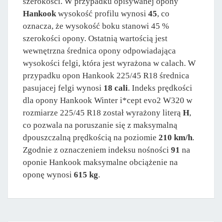
szerokości. W przypadku opisywanej opony
Hankook
wysokość profilu wynosi
45
, co
oznacza, że wysokość boku stanowi 45 %
szerokości opony. Ostatnią wartością jest
wewnętrzna średnica opony odpowiadająca
wysokości felgi, która jest wyrażona w calach. W
przypadku opon Hankook 225/45 R18 średnica
pasujacej felgi wynosi
18 cali
. Indeks prędkości
dla opony Hankook Winter i*cept evo2 W320 w
rozmiarze 225/45 R18 został wyrażony literą
H
,
co pozwala na poruszanie się z maksymalną
dpouszczalną prędkością na poziomie
210 km/h
.
Zgodnie z oznaczeniem indeksu nośności
91
na
oponie Hankook maksymalne obciążenie na
oponę wynosi
615 kg
.