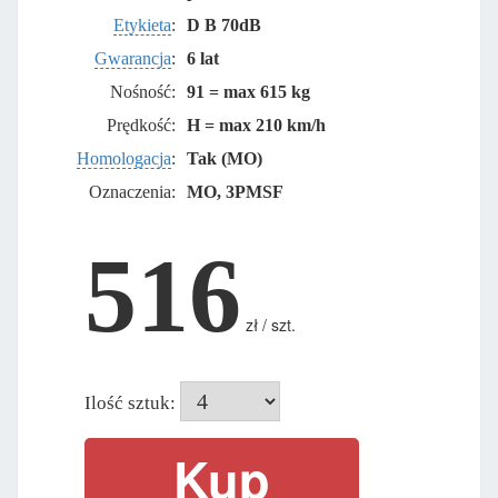
Etykieta
:
D B 70dB
Gwarancja
:
6 lat
Nośność:
91 = max 615 kg
Prędkość:
H = max 210 km/h
Homologacja
:
Tak (MO)
Oznaczenia:
MO, 3PMSF
516
zł / szt.
Ilość sztuk: