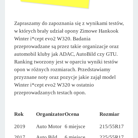
Zapraszamy do zapoznania się z wynikami testów,
w których brały udział opony Zimowe Hankook
Winter i*cept evo2 W320. Badania
przeprowadzane są przez takie organizacje oraz
automobil kluby jak ADAC, AutoBild czy GTU.
Ranking tworzony jest w oparciu wyniki testów
opon w różnych rozmiarach. Przedstawiamy
przyznane noty oraz pozycje jakie zajął model
Winter i*cept evo2 W320 w ostatnio
przeprowadzanych testach opon.
Rok
Organizator
Ocena
Rozmiar
2019
Auto Motor
6 miejsce
215/55R17
2017
Auto Bild
6 miejsce
225/55R17